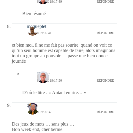
09/03/2019/17:49
RÉPONDRE
Bien résumé
moqueplet
09/03/2019/06:41
RÉPONDRE
et bien moi, il ne me fait pas sourire, quand on voit ce
qu’un seul homme est capable de faire, alors imaginons
tout un groupe au pouvoir…..passe une bien douce
journée
Bernie
09/03/2019/17:50
RÉPONDRE
D’où le titre : « Autant en rire… »
dom
09/03/2019/06:37
RÉPONDRE
Des jeux de mots … sans plus …
Bon week end, cher bernie.