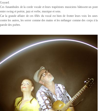
Guyard.
Ces funambules de la corde vocale et leurs trapézistes musiciens bâtissent un pont
entre swing et poésie, jazz et verbe, musique et sens.
Car la grande affaire de ces fêlés du vocal est bien de frotter leurs voix les unes
contre les autres, les serrer comme des mains et les mélanger comme des corps à la
parole des poètes.