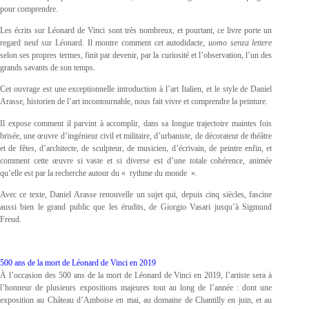
pour comprendre.
Les écrits sur Léonard de Vinci sont très nombreux, et pourtant, ce livre porte un
regard neuf sur Léonard. Il montre comment cet autodidacte,
uomo senza lettere
selon ses propres termes, finit par devenir, par la curiosité et l’observation, l’un des
grands savants de son temps.
Cet ouvrage est une exceptionnelle introduction à l’art Italien, et le style de Daniel
Arasse, historien de l’art incontournable, nous fait vivre et comprendre la peinture.
Il expose comment il parvint à accomplir, dans sa longue trajectoire maintes fois
brisée, une œuvre d’ingénieur civil et militaire, d’urbaniste, de décorateur de théâtre
et de fêtes, d’architecte, de sculpteur, de musicien, d’écrivain, de peintre enfin, et
comment cette œuvre si vaste et si diverse est d’une totale cohérence, animée
qu’elle est par la recherche autour du « rythme du monde ».
Avec ce texte, Daniel Arasse renouvelle un sujet qui, depuis cinq siècles, fascine
aussi bien le grand public que les érudits, de Giorgio Vasari jusqu’à Sigmund
Freud.
500 ans de la mort de Léonard de Vinci en 2019
À l’occasion des 500 ans de la mort de Léonard de Vinci en 2019, l’artiste sera à
l’honneur de plusieurs expositions majeures tout au long de l’année : dont une
exposition au Château d’Amboise en mai, au domaine de Chantilly en juin, et au