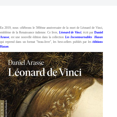
En 2019, nous célébrons le 500ème anniversaire de la mort de Léonard de Vinci,
emblème de la Renaissance italienne. Ce livre,
Léonard de Vinci
, écrit par
Daniel
Arasse
, est une nouvelle édition dans la collection
Les Incontournables Hazan
qui reprend dans un format "beau-livre", les best-sellers publiés par les
éditions
Hazan
.