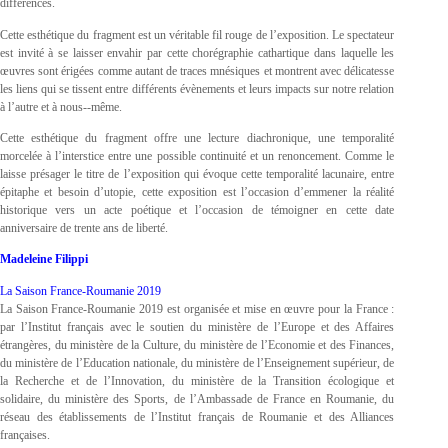
différences.
Cette esthétique du fragment est un véritable fil rouge de l’exposition. Le spectateur
est invité à se laisser envahir par cette chorégraphie cathartique dans laquelle les
œuvres sont érigées comme autant de traces mnésiques et montrent avec délicatesse
les liens qui se tissent entre différents évènements et leurs impacts sur notre relation
à l’autre et à nous-­‐même.
Cette esthétique du fragment offre une lecture diachronique, une temporalité
morcelée à l’interstice entre une possible continuité et un renoncement. Comme le
laisse présager le titre de l’exposition qui évoque cette temporalité lacunaire, entre
épitaphe et besoin d’utopie, cette exposition est l’occasion d’emmener la réalité
historique vers un acte poétique et l’occasion de témoigner en cette date
anniversaire de trente ans de liberté.
Madeleine Filippi
La Saison France-Roumanie 2019
La Saison France-Roumanie 2019 est organisée et mise en œuvre pour la France :
par l’Institut français avec le soutien du ministère de l’Europe et des Affaires
étrangères, du ministère de la Culture, du ministère de l’Economie et des Finances,
du ministère de l’Education nationale, du ministère de l’Enseignement supérieur, de
la Recherche et de l’Innovation, du ministère de la Transition écologique et
solidaire, du ministère des Sports, de l’Ambassade de France en Roumanie, du
réseau des établissements de l’Institut français de Roumanie et des Alliances
françaises.