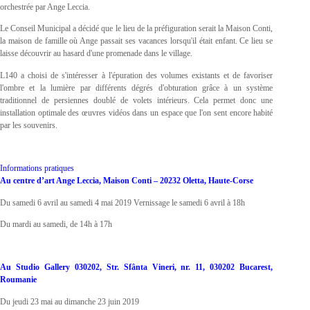
orchestrée par Ange Leccia.
Le Conseil Municipal a décidé que le lieu de la préfiguration serait la Maison Conti,
la maison de famille où Ange passait ses vacances lorsqu'il était enfant. Ce lieu se
laisse découvrir au hasard d'une promenade dans le village.
L140 a choisi de s'intéresser à l'épuration des volumes existants et de favoriser
l'ombre et la lumière par différents dégrés d'obturation grâce à un système
traditionnel de persiennes doublé de volets intérieurs. Cela permet donc une
installation optimale des œuvres vidéos dans un espace que l'on sent encore habité
par les souvenirs.
Informations pratiques
Au centre d’art Ange Leccia, Maison Conti – 20232 Oletta, Haute-Corse
Du samedi 6 avril au samedi 4 mai 2019 Vernissage le samedi 6 avril à 18h
Du mardi au samedi, de 14h à 17h
Au Studio Gallery 030202, Str. Sfânta Vineri, nr. 11, 030202 Bucarest,
Roumanie
Du jeudi 23 mai au dimanche 23 juin 2019