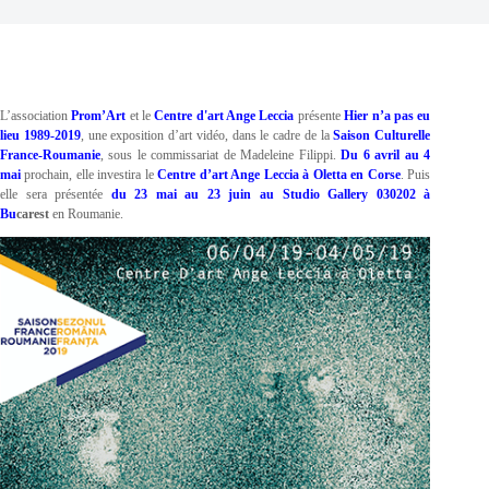
L’association
Prom’Art
et le
Centre d'art Ange Leccia
présente
Hier n’a pas eu
lieu 1989-2019
, une exposition d’art vidéo, dans le cadre de la
Saison Culturelle
France-Roumanie
, sous le commissariat de Madeleine Filippi.
Du 6 avril au 4
mai
prochain, elle investira le
Centre d’art Ange Leccia à Oletta en Corse
. Puis
elle sera présentée
du 23 mai au 23 juin au Studio Gallery 030202 à
Bu
carest
en Roumanie.