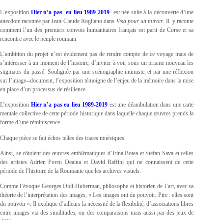
L’exposition
Hier n’a pas eu lieu 1989-2019
est née suite à la découverte d’une
anecdote racontée par Jean-Claude Rogliano dans
Visa pour un miroir
. Il y raconte
comment l’un des premiers convois humanitaires français est parti de Corse et sa
rencontre avec le peuple roumain.
L’ambition du projet n’est évidement pas de rendre compte de ce voyage mais de
s’intéresser à un moment de l’histoire, d’inviter à voir sous un prisme nouveau les
stigmates du passé. Soulignée par une scénographie intimiste, et par une réflexion
sur l’image-­‐document, l’exposition témoigne de l’enjeu de la mémoire dans la mise
en place d’un processus de résilience.
L’exposition
Hier n’a pas eu lieu 1989-2019
est une déambulation dans une carte
mentale collective de cette période historique dans laquelle chaque œuvres prends la
forme d’une réminiscence.
Chaque pièce se fait échos telles des traces mnésiques.
Ainsi, se côtoient des œuvres emblématiques d’Irina Botea et Stefan Sava et celles
des artistes Adrien Porcu Deaina et David Raffini qui ne connaissent de cette
période de l’histoire de la Roumanie que les archives visuels.
Comme l’évoque Georges Didi-Huberman, philosophe et historien de l’art, avec sa
théorie de l’interprétation des images, « Les images ont du pouvoir. Pire : elles sont
du pouvoir ». Il explique d’ailleurs la nécessité de la flexibilité, d’associations libres
entre images via des similitudes, ou des comparaisons mais aussi par des jeux de