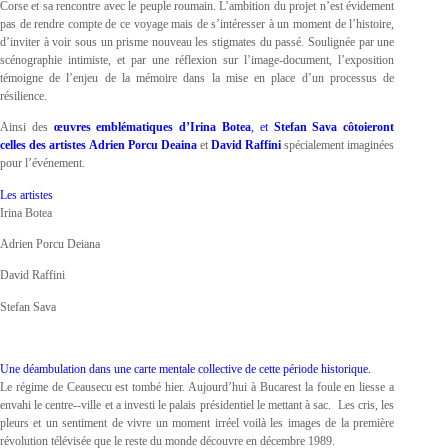
Corse et sa rencontre avec le peuple roumain. L’ambition du projet n’est évidement
pas de rendre compte de ce voyage mais de s’intéresser à un moment de l’histoire,
d’inviter à voir sous un prisme nouveau les stigmates du passé. Soulignée par une
scénographie intimiste, et par une réflexion sur l’image-document, l’exposition
témoigne de l’enjeu de la mémoire dans la mise en place d’un processus de
résilience.
Ainsi des
œuvres emblématiques d’Irina Botea
, et
Stefan Sava
côtoieront
celles des artistes
Adrien
Porcu Deaina
et
David Raffini
spécialement imaginées
pour l’événement.
Les artistes
Irina Botea
Adrien Porcu Deiana
David Raffini
Stefan Sava
Une déambulation dans une carte mentale collective de cette période historique.
Le régime de Ceausecu est tombé hier. Aujourd’hui à Bucarest la foule en liesse a
envahi le centre-­‐ville et a investi le palais présidentiel le mettant à sac. Les cris, les
pleurs et un sentiment de vivre un moment irréel voilà les images de la première
révolution télévisée que le reste du monde découvre en décembre 1989.