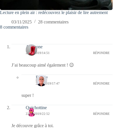
Lecture en plein air : redécouvrez le plaisir de lire autrement
03/11/2025
28 commentaires
8 commentaires
Antigone
29/05/2019/14:51
RÉPONDRE
J’ai beaucoup aimé également ! 😉
Bernie
29/05/2019/17:47
RÉPONDRE
super !
Quichottine
22/02/2019/22:52
RÉPONDRE
Je découvre grâce à toi.