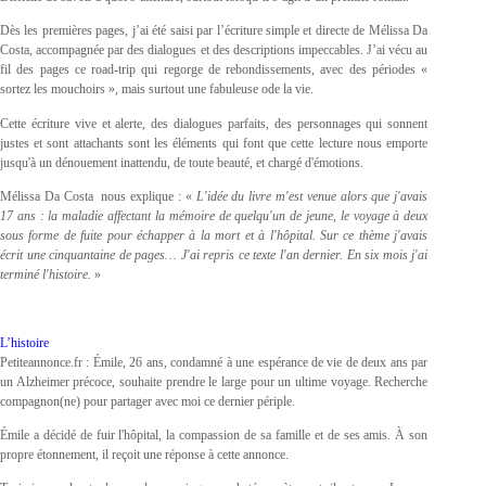
Dès les premières pages, j’ai été saisi par l’écriture simple et directe de Mélissa Da
Costa, accompagnée par des dialogues et des descriptions impeccables. J’ai vécu au
fil des pages ce road-trip qui regorge de rebondissements, avec des périodes «
sortez les mouchoirs », mais surtout une fabuleuse ode la vie.
Cette écriture vive et alerte, des dialogues parfaits, des personnages qui sonnent
justes et sont attachants sont les éléments qui font que cette lecture nous emporte
jusqu'à un dénouement inattendu, de toute beauté, et chargé d'émotions.
Mélissa Da Costa nous explique : «
L'idée du livre m'est venue alors que j'avais
17 ans : la maladie affectant la mémoire de quelqu'un de jeune, le voyage à deux
sous forme de fuite pour échapper à la mort et à l'hôpital. Sur ce thème j'avais
écrit une cinquantaine de pages… J'ai repris ce texte l'an dernier. En six mois j'ai
terminé l'histoire.
»
L’histoire
Petiteannonce.fr : Émile, 26 ans, condamné à une espérance de vie de deux ans par
un Alzheimer précoce, souhaite prendre le large pour un ultime voyage. Recherche
compagnon(ne) pour partager avec moi ce dernier périple.
Émile a décidé de fuir l'hôpital, la compassion de sa famille et de ses amis. À son
propre étonnement, il reçoit une réponse à cette annonce.