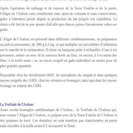
Après l'opération de mélange et de cuisson de la Tome Fraîche et de la purée,
l'Aligot de l'Aubrac sera conditionné sans ajout de colorant et sans conservateur,
grâce à l'attention portée depuis la production du lait jusqu'à son expédition. Le
choix a été fait de ne pas ajouter d'ail afin que chacun puisse l'assaisonner selon ses
goûts.
L’Aligot de l’Aubrac est présenté dans différents conditionnements, en préparation
ou prêt-à-consommer, de 300 g à 2 kg, ce qui multiplie ses possibilités d’utilisation
sur le marché de la restauration. Il existe en barquette prête à réchauffer d’une à six
personnes, nature ou avec de la saucisse dorée au four, ou encore, à l’occasion des
fêtes, à la truffe noire ; ou au rayon surgelé en galet individuel ou sachet pour de
plus grandes quantités.
Disponible chez les distributeurs RHF, les spécialistes du surgelé et dans quelques
rayons surgelés des GMS, chez les crémiers et fromagers ainsi que dans les rayons
fromage ou traiteur des GMS.
La Truffade de l'Aubrac
Autre recette fromagère emblématique de l’Aubrac : la Truffade de l'Aubrac qui,
tout comme l’Aligot de l’Aubrac, se prépare avec de la Tome Fraîche de l’Aubrac et
des pommes de terre. Ces dernières ne sont toutefois pas transformées en purée
mais rissolées à la poêle avant d’y incorporer la Tome.