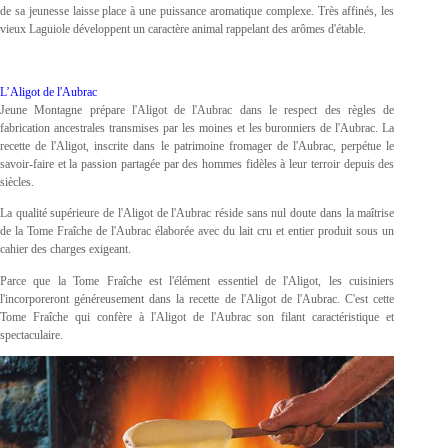
de sa jeunesse laisse place à une puissance aromatique complexe. Très affinés, les
vieux Laguiole développent un caractère animal rappelant des arômes d'étable.
L’Aligot de l'Aubrac
Jeune Montagne prépare l'Aligot de l'Aubrac dans le respect des règles de
fabrication ancestrales transmises par les moines et les buronniers de l'Aubrac. La
recette de l'Aligot, inscrite dans le patrimoine fromager de l'Aubrac, perpétue le
savoir-faire et la passion partagée par des hommes fidèles à leur terroir depuis des
siècles.
La qualité supérieure de l'Aligot de l'Aubrac réside sans nul doute dans la maîtrise
de la Tome Fraîche de l'Aubrac élaborée avec du lait cru et entier produit sous un
cahier des charges exigeant.
Parce que la Tome Fraîche est l'élément essentiel de l'Aligot, les cuisiniers
l'incorporeront généreusement dans la recette de l'Aligot de l'Aubrac. C'est cette
Tome Fraîche qui confère à l'Aligot de l'Aubrac son filant caractéristique et
spectaculaire.