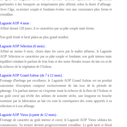
parfumées à des bouquets au tempérament plus affirmé, selon la durée d’affinage.
Avec l’âge, sa texture souple et fondante évolue vers une consistance plus ferme et
cristalline.
Laguiole AOP 4 mois :
Affiné durant 120 jours, il se caractérise par sa pâte souple mais ferme.
Son goût fruité et lacté plaira au plus grand nombre.
Laguiole AOP Sélection (6 mois) :
Affiné au moins 6 mois, choisi dans les caves par le maître affineur, le Laguiole
AOP Sélection se caractérise par sa pâte souple et fondante, son goût intense mais
équilibré exhalant le parfum de foin frais et des notes florales issues du lait cru et de
la richesse de la végétation de l'Aubrac.
Laguiole AOP Grand Aubrac (de 7 à 12 mois) :
Fromage d'herbage par excellence, le Laguiole AOP Grand Aubrac est un produit
saisonnier d'exception composé exclusivement de lait issu de la période de
pâturage. Un parfum intense où s'exprime toute la richesse de la flore de l'Aubrac et
un goût corsé qui révèle des arômes de noisette sèche, une longueur en bouche
soutenue par la fabrication au lait cru sont la conséquence des soins apportés à sa
sélection et à son affinage.
Laguiole AOP Vieux (à partir de 12 mois) :
Fromage de caractère au goût intense et corsé, le Laguiole AOP Vieux séduira les
connaisseurs. Sa texture devient progressivement cristalline. Le goût lacté et floral