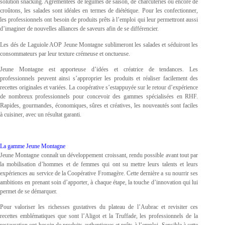
solution snacking. Agrémentées de légumes de saison, de charcuteries ou encore de
croûtons, les salades sont idéales en termes de diététique. Pour les confectionner,
les professionnels ont besoin de produits prêts à l’emploi qui leur permettront aussi
d’imaginer de nouvelles alliances de saveurs afin de se différencier.
Les dés de Laguiole AOP Jeune Montagne sublimeront les salades et séduiront les
consommateurs par leur texture crémeuse et onctueuse.
Jeune Montagne est apporteuse d’idées et créatrice de tendances. Les
professionnels peuvent ainsi s’approprier les produits et réaliser facilement des
recettes originales et variées. La coopérative s’estappuyée sur le retour d’expérience
de nombreux professionnels pour concevoir des gammes spécialisées en RHF.
Rapides, gourmandes, économiques, sûres et créatives, les nouveautés sont faciles
à cuisiner, avec un résultat garanti.
La gamme Jeune Montagne
Jeune Montagne connaît un développement croissant, rendu possible avant tout par
la mobilisation d’hommes et de femmes qui ont su mettre leurs talents et leurs
expériences au service de la Coopérative Fromagère. Cette dernière a su nourrir ses
ambitions en prenant soin d’apporter, à chaque étape, la touche d’innovation qui lui
permet de se démarquer.
Pour valoriser les richesses gustatives du plateau de l’Aubrac et revisiter ces
recettes emblématiques que sont l’Aligot et la Truffade, les professionnels de la
restauration ont besoin de produits authentiques et prêts à l’emploi. Sensible à cette