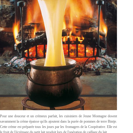
Pour une douceur et un crémeux parfait, les cuisiniers de Jeune Montagne dosent
savamment la crème épaisse qu'ils ajoutent dans la purée de pommes de terre Bintje.
Cette crème est préparée tous les jours par les fromagers de la Coopérative. Elle est
le fruit de l'écrémage du petit lait produit lors de l'opération de caillage du lait.