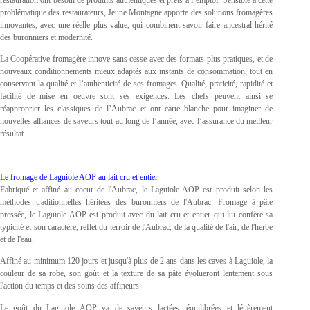
problématique des restaurateurs, Jeune Montagne apporte des solutions fromagères
innovantes, avec une réelle plus-value, qui combinent savoir-faire ancestral hérité
des buronniers et modernité.
La Coopérative fromagère innove sans cesse avec des formats plus pratiques, et de
nouveaux conditionnements mieux adaptés aux instants de consommation, tout en
conservant la qualité et l’authenticité de ses fromages. Qualité, praticité, rapidité et
facilité de mise en oeuvre sont ses exigences. Les chefs peuvent ainsi se
réapproprier les classiques de l’Aubrac et ont carte blanche pour imaginer de
nouvelles alliances de saveurs tout au long de l’année, avec l’assurance du meilleur
résultat.
Le fromage de Laguiole AOP au lait cru et entier
Fabriqué et affiné au coeur de l'Aubrac, le Laguiole AOP est produit selon les
méthodes traditionnelles héritées des buronniers de l'Aubrac. Fromage à pâte
pressée, le Laguiole AOP est produit avec du lait cru et entier qui lui confère sa
typicité et son caractère, reflet du terroir de l'Aubrac, de la qualité de l'air, de l'herbe
et de l'eau.
Affiné au minimum 120 jours et jusqu'à plus de 2 ans dans les caves à Laguiole, la
couleur de sa robe, son goût et la texture de sa pâte évolueront lentement sous
l'action du temps et des soins des affineurs.
Le goût du Laguiole AOP va de saveurs lactées, équilibrées et légèrement