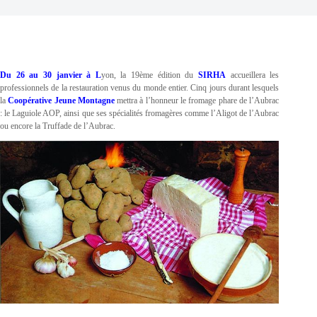
Du 26 au 30 janvier à L
yon, la 19ème édition du
SIRHA
accueillera les
professionnels de la restauration venus du monde entier. Cinq jours durant lesquels
la
Coopérative Jeune Montagne
mettra à l’honneur le fromage phare de l’Aubrac
: le Laguiole AOP, ainsi que ses spécialités fromagères comme l’Aligot de l’Aubrac
ou encore la Truffade de l’Aubrac.