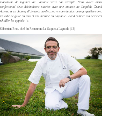
macédoine de légumes au Laguiole vieux par exemple. Nous avons aussi
confectionné deux déclinaisons sucrées avec une mousse au Laguiole Grand
Aubrac et un chutney d’abricots moelleux ou encore du niac orange-genièvre avec
un cube de gelée au miel et une mousse au Laguiole Grand Aubrac qui devraient
réveiller les appétits ! »
Sébastien Bras, chef du Restaurant Le Suquet à Laguiole (12)