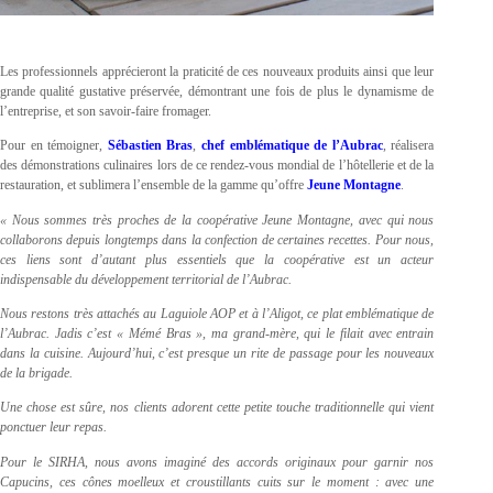
Les professionnels apprécieront la praticité de ces nouveaux produits ainsi que leur
grande qualité gustative préservée, démontrant une fois de plus le dynamisme de
l’entreprise, et son savoir-faire fromager.
Pour en témoigner,
Sébastien Bras
,
chef emblématique de l’Aubrac
, réalisera
des démonstrations culinaires lors de ce rendez-vous mondial de l’hôtellerie et de la
restauration, et sublimera l’ensemble de la gamme qu’offre
Jeune Montagne
.
« Nous sommes très proches de la coopérative Jeune Montagne, avec qui nous
collaborons depuis longtemps dans la confection de certaines recettes. Pour nous,
ces liens sont d’autant plus essentiels que la coopérative est un acteur
indispensable du développement territorial de l’Aubrac.
Nous restons très attachés au Laguiole AOP et à l’Aligot, ce plat emblématique de
l’Aubrac. Jadis c’est « Mémé Bras », ma grand-mère, qui le filait avec entrain
dans la cuisine. Aujourd’hui, c’est presque un rite de passage pour les nouveaux
de la brigade.
Une chose est sûre, nos clients adorent cette petite touche traditionnelle qui vient
ponctuer leur repas.
Pour le SIRHA, nous avons imaginé des accords originaux pour garnir nos
Capucins, ces cônes moelleux et croustillants cuits sur le moment : avec une