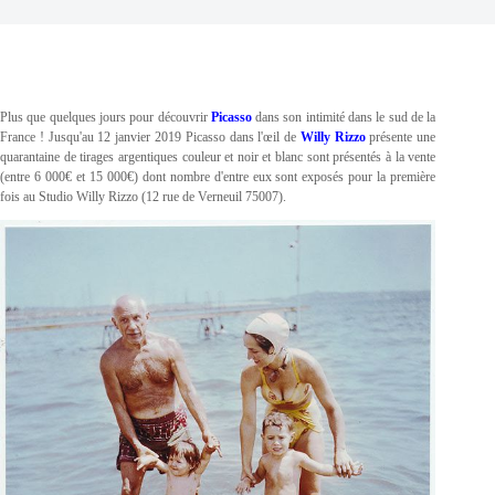
Plus que quelques jours pour découvrir
Picasso
dans son intimité dans le sud de la
France ! Jusqu'au 12 janvier 2019 Picasso dans l'œil de
Willy Rizzo
présente une
quarantaine de tirages argentiques couleur et noir et blanc sont présentés à la vente
(entre 6 000€ et 15 000€) dont nombre d'entre eux sont exposés pour la première
fois au Studio Willy Rizzo (12 rue de Verneuil 75007).