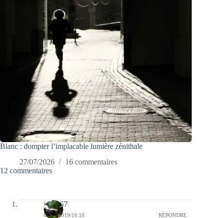
Blanc : dompter l’implacable lumière zénithale
27/07/2026
16 commentaires
12 commentaires
jazzy57
06/01/2019/16:10
RÉPONDRE