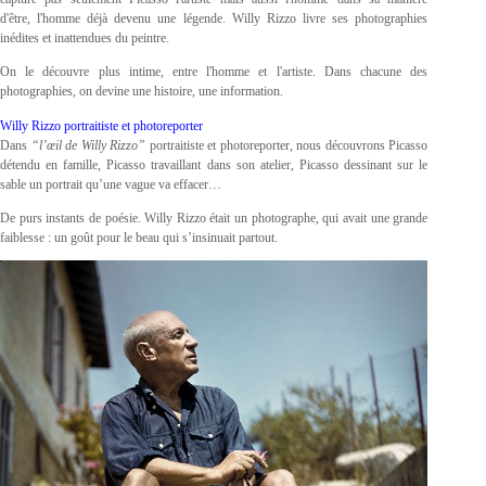
d'être, l'homme déjà devenu une légende. Willy Rizzo livre ses photographies
inédites et inattendues du peintre.
On le découvre plus intime, entre l'homme et l'artiste. Dans chacune des
photographies, on devine une histoire, une information.
Willy Rizzo
portraitiste et photoreporter
Dans
“l’œil de Willy Rizzo”
portraitiste et photoreporter, nous découvrons Picasso
détendu en famille, Picasso travaillant dans son atelier, Picasso dessinant sur le
sable un portrait qu’une vague va effacer…
De purs instants de poésie. Willy Rizzo était un photographe, qui avait une grande
faiblesse : un goût pour le beau qui s’insinuait partout.