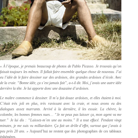
« À l’époque, je prenais beaucoup de photos de Pablo Picasso. Je trouvais qu’on
faisait toujours les mêmes. Il fallait faire ensemble quelque chose de nouveau. J’ai
eu l’idée de le faire dessiner sur des ardoises, des grandes ardoises d’école. Avec
de la craie. “Bonne idée, ça s’est jamais fait”, a-t-il dit. Moi, j’avais une autre idée
derrière la tête. Je lui apporte donc une douzaine d’ardoises.
Le maître commence à dessiner. Il m’a fait douze ardoises, et elles étaient à moi.
C’était très joli en plus, très ravissant avec la craie, et nous avons eu des
dialogues assez marrants. Arrivé à la dernière, il les essuie. La chèvre, la
colombe, les bonnes femmes nues… “Je ne peux pas laisser ça, mon agent va me
tuer.” Je lui dis : “Laissez-m’en une au moins.” Il a tout effacé. Pendant vingt
minutes, je me suis vu milliardaire. Ça fait un drôle d’effet, surtout que j’avais à
peu près 20 ans. »
Aujourd’hui ne restent que des photographies de ces tableaux
éphémères.