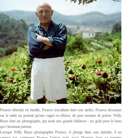
Picasso détendu en famille, Picasso travaillant dans son atelier, Picasso dessinant
sur le sable un portrait qu'une vague va effacer, de purs instants de poésie. Willy
Rizzo était un photographe, qui avait une grande faiblesse : un goût pour le beau
qui s'insinuait partout.
Lorsque Willy Rizzo photographie Picasso, il plonge dans son intimité, il ne
capture pas seulement Picasso l'artiste mais aussi l'homme dans sa manière