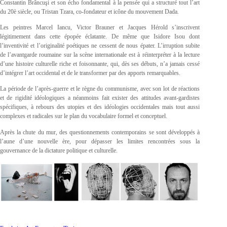
Constantin Brâncuşi et son écho fondamental à la pensée qui a structuré tout l’art
du 20è siècle, ou Tristan Tzara, co-fondateur et icône du mouvement Dada.
Les peintres Marcel Iancu, Victor Brauner et Jacques Hérold s’inscrivent
légitimement dans cette épopée éclatante. De même que Isidore Isou dont
l’inventivité et l’originalité poétiques ne cessent de nous épater. L’irruption subite
de l’avantgarde roumaine sur la scène internationale est à réinterpréter à la lecture
d’une histoire culturelle riche et foisonnante, qui, dès ses débuts, n’a jamais cessé
d’intégrer l’art occidental et de le transformer par des apports remarquables.
La période de l’après-guerre et le règne du communisme, avec son lot de réactions
et de rigidité idéologiques a néanmoins fait exister des attitudes avant-gardistes
spécifiques, à rebours des utopies et des idéologies occidentales mais tout aussi
complexes et radicales sur le plan du vocabulaire formel et conceptuel.
Après la chute du mur, des questionnements contemporains se sont développés à
l’aune d’une nouvelle ère, pour dépasser les limites rencontrées sous la
gouvernance de la dictature politique et culturelle.