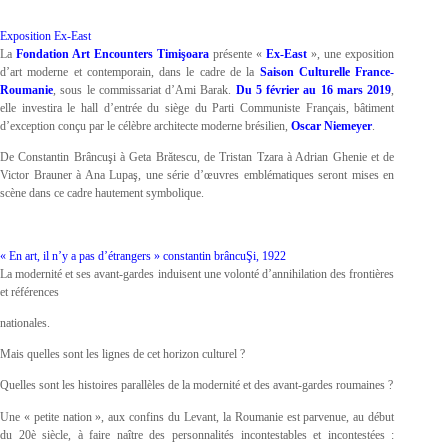
Exposition Ex-East
La
Fondation Art Encounters Timişoara
présente «
Ex-East
», une exposition
d’art moderne et contemporain, dans le cadre de la
Saison Culturelle France-
Roumanie
, sous le commissariat d’Ami Barak.
Du 5 février au 16 mars 2019
,
elle investira le hall d’entrée du siège du Parti Communiste Français, bâtiment
d’exception conçu par le célèbre architecte moderne brésilien,
Oscar Niemeyer
.
De Constantin Brâncuşi à Geta Brătescu, de Tristan Tzara à Adrian Ghenie et de
Victor Brauner à Ana Lupaş, une série d’œuvres emblématiques seront mises en
scène dans ce cadre hautement symbolique.
« En art, il n’y a pas d’étrangers » constantin brâncuŞi, 1922
La modernité et ses avant-gardes induisent une volonté d’annihilation des frontières
et références
nationales.
Mais quelles sont les lignes de cet horizon culturel ?
Quelles sont les histoires parallèles de la modernité et des avant-gardes roumaines ?
Une « petite nation », aux confins du Levant, la Roumanie est parvenue, au début
du 20è siècle, à faire naître des personnalités incontestables et incontestées :