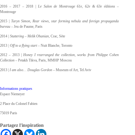
2016 – 2017 – 2018
| Le Salon de Montrouge 61e, 62e & 63e éditions –
Montrouge
2015
| Taryn Simon, Rear views, star forming nebula and foreign propaganda
bureau
– Jeu de Paume, Paris
2014
| Stuttering – Melik Ohanian,
Crac, Sète
2013
| Off to a flying start –
Nuit Blanche, Toronto
2012 – 2013 |
Honey I rearranged the collection, works from Philippe Cohen
Collection –
Petakh Tikva, Paris, MMHP Moscou
2013 |
I am also… Douglas Gordon –
Museum of Art, Tel Aviv
Informations pratiques
Espace Niemeyer
2 Place du Colonel Fabien
75019 Paris
Partagez l'inspiration