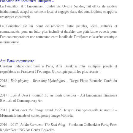
Fondation Art Encounters Timișoara –
La Fondation Art Encounters, fondée par Ovidiu Șandor, fait office de modèle
institutionnel, adapté au contexte local et engagée dans des contributions et apports
artistiques et culturels.
La Fondation est un point de rencontre entre peuples, idées, cultures et
communautés, pour un futur plus inclusif et durable, une plateforme ouverte pour
l’art contemporain et une connexion entre la ville de TimiŞoara et la scène artistique
internationale.
Ami Barak commissaire
Curateur indépendant basé à Paris, Ami Barak a initié multiples projets et
expositions en France et à l’étranger. On compte parmi les plus récents :
2018
| Role-playing – Rewriting Mythologies
– Daegu Photo Biennale, Corée du
Sud
2017
| Life- A User’s manual, La vie mode d’emploi –
Art Encounters Timisoara
Biennale of Contemporary Art
2017
| What does the image stand for?
De quoi l’image est-elle le nom
? –
Momenta Biennale of contemporary image Montréal
2016 – 2017 |
Julião Sarmento The Real thing
– Fondation Gulbenkian Paris, Peter
Kogler Next ING Art Center Bruxelles