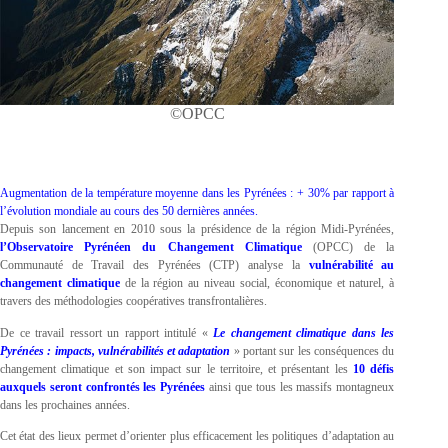
©OPCC
Augmentation de la température moyenne dans les Pyrénées : + 30% par rapport à
l’évolution mondiale au cours des 50 dernières années.
Depuis son lancement en 2010 sous la présidence de la région Midi-Pyrénées,
l’Observatoire Pyrénéen du Changement Climatique
(OPCC) de la
Communauté de Travail des Pyrénées (CTP) analyse la
vulnérabilité au
changement climatique
de la région au niveau social, économique et naturel, à
travers des méthodologies coopératives transfrontalières.
De ce travail ressort un rapport intitulé «
Le changement climatique dans les
Pyrénées : impacts, vulnérabilités et adaptation
» portant sur les conséquences du
changement climatique et son impact sur le territoire, et présentant les
10 défis
auxquels seront confrontés les Pyrénées
ainsi que tous les massifs montagneux
dans les prochaines années.
Cet état des lieux permet d’orienter plus efficacement les politiques d’adaptation au