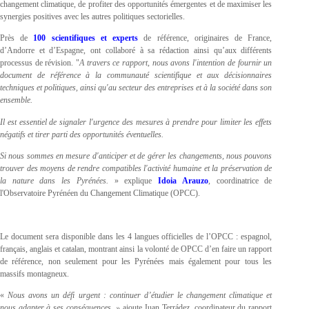
changement climatique, de profiter des opportunités émergentes et de maximiser les
synergies positives avec les autres politiques sectorielles.
Près de
100 scientifiques et experts
de référence, originaires de France,
d’Andorre et d’Espagne, ont collaboré à sa rédaction ainsi qu’aux différents
processus de révision. "
A travers ce rapport, nous avons l'intention de fournir un
document de référence à la communauté scientifique et aux décisionnaires
techniques et politiques, ainsi qu'au secteur des entreprises et à la société dans son
ensemble.
Il est essentiel de signaler l'urgence des mesures à prendre pour limiter les effets
négatifs et tirer parti des opportunités éventuelles.
Si nous sommes en mesure d'anticiper et de gérer les changements, nous pouvons
trouver des moyens de rendre compatibles l'activité humaine et la préservation de
la nature dans les Pyrénées.
» explique
Idoia Arauzo
, coordinatrice de
l'Observatoire Pyrénéen du Changement Climatique (OPCC).
Le document sera disponible dans les 4 langues officielles de l’OPCC : espagnol,
français, anglais et catalan, montrant ainsi la volonté de OPCC d’en faire un rapport
de référence, non seulement pour les Pyrénées mais également pour tous les
massifs montagneux.
«
Nous avons un défi urgent : continuer d’étudier le changement climatique et
nous adapter à ses conséquences. »
ajoute Juan Terrádez, coordinateur du rapport