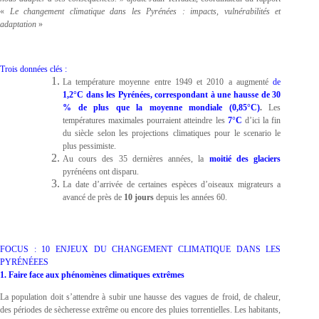
«
Le changement climatique dans les Pyrénées : impacts, vulnérabilités et
adaptation
»
Trois données clés :
La température moyenne entre 1949 et 2010 a augmenté
de
1,2°C dans les Pyrénées, correspondant à une hausse de 30
% de plus que la moyenne mondiale (0,85°C)
.
Les
températures maximales pourraient atteindre les
7°C
d’ici la fin
du siècle selon les projections climatiques pour le scenario le
plus pessimiste.
Au cours des 35 dernières années, la
moitié des glaciers
pyrénéens ont disparu.
La date d’arrivée de certaines espèces d’oiseaux migrateurs a
avancé de près de
10 jours
depuis les années 60.
FOCUS : 10 ENJEUX DU CHANGEMENT CLIMATIQUE DANS LES
PYRÉNÉEES
1. Faire face aux phénomènes climatiques extrêmes
La population doit s’attendre à subir une hausse des vagues de froid, de chaleur,
des périodes de sècheresse extrême ou encore des pluies torrentielles. Les habitants,