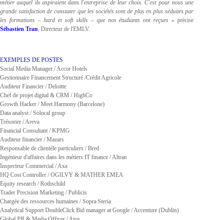
métier auquel ils aspiraient dans l'entreprise de leur choix. C'est pour nous une
grande satisfaction de constater que
les sociétés sont de plus en plus séduites par
les formations – hard et soft skills – que nos étudiants ont reçues »
précise
Sébastien Tran
, Directeur de l'EMLV.
EXEMPLES DE POSTES
Social Media Manager / Accor Hotels
Gestionnaire Financement Structuré /Crédit Agricole
Auditeur Financier / Deloitte
Chef de projet digital & CRM / HighCo
Growth Hacker / Meet Harmony (Barcelone)
Data analyst / Solocal group
Trésorier / Areva
Financial Consultant / KPMG
Auditeur financier / Mazars
Responsable de clientèle particuliers / Bred
Ingénieur d'affaires dans les métiers IT finance / Altran
Inspecteur Commercial / Axa
HQ Cost Controller / OGILVY & MATHER EMEA
Equity research / Rothschild
Trader Precision Marketing / Publicis
Chargée des ressources humaines / Sopra Steria
Analytical Support DoubleClick Bid manager at Google / Accenture (Dublin)
Global PR & Media Officer / Atos