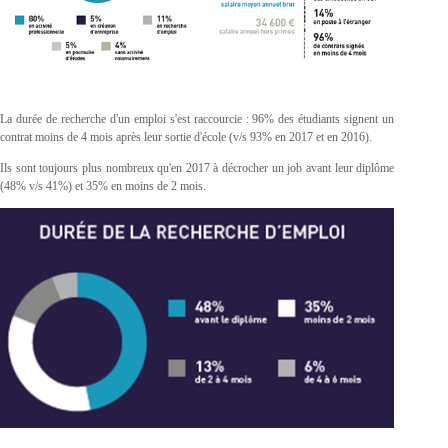
La durée de recherche d'un emploi s'est raccourcie : 96% des étudiants signent un
contrat moins de 4 mois après leur sortie d'école (v/s 93% en 2017 et en 2016).
Ils sont toujours plus nombreux qu'en 2017 à décrocher un job avant leur diplôme
(48% v/s 41%) et 35% en moins de 2 mois.