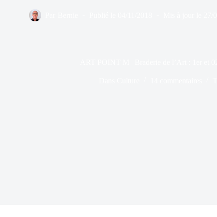
Par
Bernie
Publié le
04/11/2018
Mis à jour le
27/
ART POINT M | Braderie de l’Art : 1er et 
Dans
Culture
14 commentaires
T