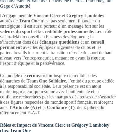
Reconversion et Valeurs : Le Modèle Clerc et Lamboley, un
Gage d’Autorité
L’engagement de
Vincent Clerc
et
Grégory Lamboley
auprès de
Team One
n’est pas seulement financier ou
stratégique ; il est aussi porteur d’un message fort sur les
valeurs du sport
et la
crédibilité professionnelle
. Leur rôle
va au-delà du conseil en business development ; ils
s’inscrivent dans des
échanges quotidiens
et un
conseil
permanent
avec les équipes dirigeantes de clubs et les
partenaires. Ils incarnent la transition réussie du sport de haut
niveau vers l’entrepreneuriat, mettant en avant la rigueur,
l’esprit d’équipe et la persévérance.
Ce modèle de
reconversion
inspire et crédibilise les
démarches de
Team One Solidaire
, l’entité du groupe dédiée
à la responsabilité sociétale. Leur présence est un atout
marketing majeur qui résonne avec l’authenticité et la
confiance recherchées par les marques désireuses de s’associer
à des figures respectées du monde sportif français, renforçant
ainsi l’
Autorité (A)
et la
Confiance (T)
, deux piliers du
référencement E-A-T.
Rôles et Impact de Vincent Clerc et Grégory Lamboley
chez Team One