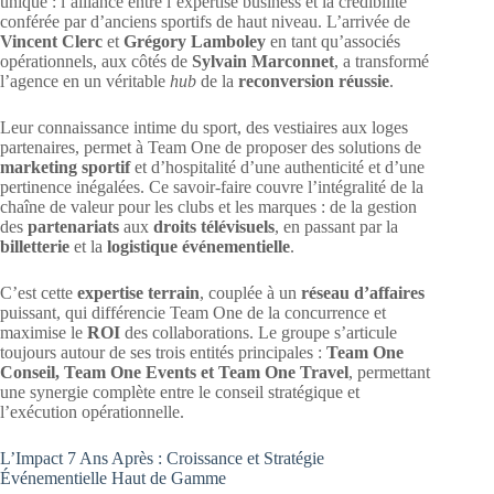
unique : l’alliance entre l’expertise business et la crédibilité
conférée par d’anciens sportifs de haut niveau. L’arrivée de
Vincent Clerc
et
Grégory Lamboley
en tant qu’associés
opérationnels, aux côtés de
Sylvain Marconnet
, a transformé
l’agence en un véritable
hub
de la
reconversion réussie
.
Leur connaissance intime du sport, des vestiaires aux loges
partenaires, permet à Team One de proposer des solutions de
marketing sportif
et d’hospitalité d’une authenticité et d’une
pertinence inégalées. Ce savoir-faire couvre l’intégralité de la
chaîne de valeur pour les clubs et les marques : de la gestion
des
partenariats
aux
droits télévisuels
, en passant par la
billetterie
et la
logistique événementielle
.
C’est cette
expertise terrain
, couplée à un
réseau d’affaires
puissant, qui différencie Team One de la concurrence et
maximise le
ROI
des collaborations. Le groupe s’articule
toujours autour de ses trois entités principales :
Team One
Conseil, Team One Events et Team One Travel
, permettant
une synergie complète entre le conseil stratégique et
l’exécution opérationnelle.
L’Impact 7 Ans Après : Croissance et Stratégie
Événementielle Haut de Gamme