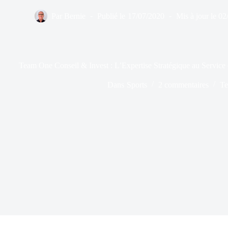
Par
Bernie
Publié le
17/07/2020
Mis à jour le
02
Team One Conseil & Invest : L’Expertise Stratégique au Servic
Dans
Sports
2 commentaires
Te