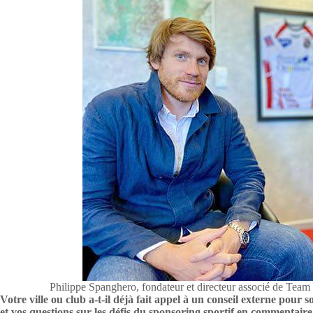
Philippe Spanghero, fondateur et directeur associé de Te
Votre ville ou club a-t-il déjà fait appel à un conseil externe pou
et vos questions sur les défis du sponsoring sportif en commentaire