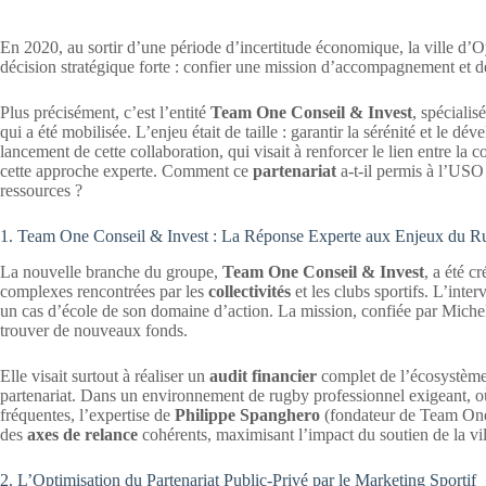
En 2020, au sortir d’une période d’incertitude économique, la ville d’O
décision stratégique forte : confier une mission d’accompagnement et 
Plus précisément, c’est l’entité
Team One Conseil & Invest
, spécialis
qui a été mobilisée. L’enjeu était de taille : garantir la sérénité et le 
lancement de cette collaboration, qui visait à renforcer le lien entre la col
cette approche experte. Comment ce
partenariat
a-t-il permis à l’USO 
ressources ?
1. Team One Conseil & Invest : La Réponse Experte aux Enjeux du R
La nouvelle branche du groupe,
Team One Conseil & Invest
, a été 
complexes rencontrées par les
collectivités
et les clubs sportifs. L’inte
un cas d’école de son domaine d’action. La mission, confiée par Miche
trouver de nouveaux fonds.
Elle visait surtout à réaliser un
audit financier
complet de l’écosystème 
partenariat. Dans un environnement de rugby professionnel exigeant, o
fréquentes, l’expertise de
Philippe Spanghero
(fondateur de Team One) 
des
axes de relance
cohérents, maximisant l’impact du soutien de la vi
2. L’Optimisation du Partenariat Public-Privé par le Marketing Sportif