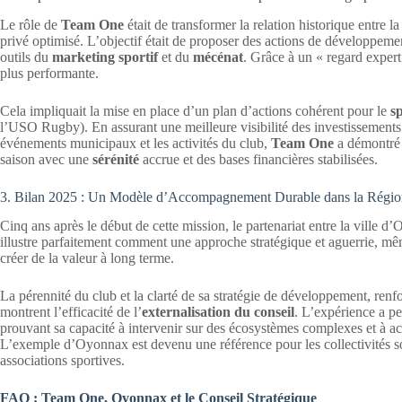
Le rôle de
Team One
était de transformer la relation historique entre
privé optimisé. L’objectif était de proposer des actions de développement
outils du
marketing sportif
et du
mécénat
. Grâce à un « regard expert 
plus performante.
Cela impliquait la mise en place d’un plan d’actions cohérent pour le
s
l’USO Rugby). En assurant une meilleure visibilité des investissements de
événements municipaux et les activités du club,
Team One
a démontré 
saison avec une
sérénité
accrue et des bases financières stabilisées.
3. Bilan 2025 : Un Modèle d’Accompagnement Durable dans la Régio
Cinq ans après le début de cette mission, le partenariat entre la ville d’
illustre parfaitement comment une approche stratégique et aguerrie, mê
créer de la valeur à long terme.
La pérennité du club et la clarté de sa stratégie de développement, renfo
montrent l’efficacité de l’
externalisation du conseil
. L’expérience a p
prouvant sa capacité à intervenir sur des écosystèmes complexes et à a
L’exemple d’Oyonnax est devenu une référence pour les collectivités sou
associations sportives.
FAQ : Team One, Oyonnax et le Conseil Stratégique