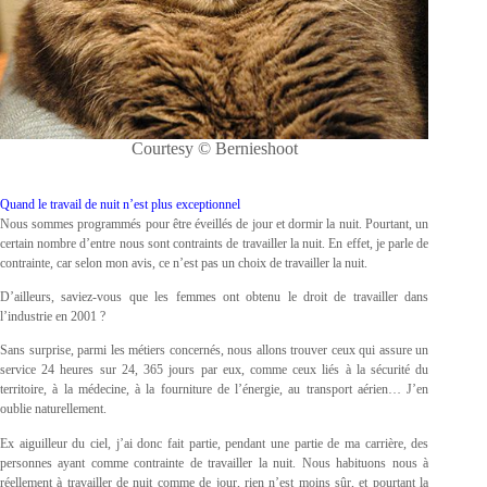
Courtesy © Bernieshoot
Quand le travail de nuit n’est plus exceptionnel
Nous sommes programmés pour être éveillés de jour et dormir la nuit. Pourtant, un
certain nombre d’entre nous sont contraints de travailler la nuit. En effet, je parle de
contrainte, car selon mon avis, ce n’est pas un choix de travailler la nuit.
D’ailleurs, saviez-vous que les femmes ont obtenu le droit de travailler dans
l’industrie en 2001 ?
Sans surprise, parmi les métiers concernés, nous allons trouver ceux qui assure un
service 24 heures sur 24, 365 jours par eux, comme ceux liés à la sécurité du
territoire, à la médecine, à la fourniture de l’énergie, au transport aérien… J’en
oublie naturellement.
Ex aiguilleur du ciel, j’ai donc fait partie, pendant une partie de ma carrière, des
personnes ayant comme contrainte de travailler la nuit. Nous habituons nous à
réellement à travailler de nuit comme de jour, rien n’est moins sûr, et pourtant la