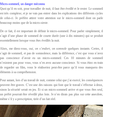
Micro-sommeil, un danger méconnu
Quoi qu’il en soit, pour travailler de nuit, il faut être éveillé et le rester. Le sommeil
est très complexe, et je ne vais pas entrer dans les explications des différents cycles
de celui-ci. Je préfère attirer votre attention sur le micro-sommeil dont on parle
beaucoup moins que de la micro-sieste.
De ce fait, il est important de définir le micro-sommeil. Pour parler simplement, il
s’agit d’une phase de sommeil de courte durée (une à dix minutes) qui se produit
essentiellement lorsque vous êtes éveillés la nuit.
Alors, me direz-vous,
oui, on s’endort
,
on somnole
quelques instants. Certes, il
s’agit de sommeil, et pas de somnolence, mais la différence, c’est que vous n’avez
pas conscience d’avoir eu un micro-sommeil. Ces 10 minutes de sommeil
n’existent pas pour vous, vous n’en avez aucune conscience. Si vous étiez en train
de regarder un film, vous le réaliseriez peut-être parce qu’il vous manquera des
éléments à sa compréhension.
Pour autant, lors d’un travail de nuit, comme celui que j’ai exercé, les conséquences
peuvent être graves. C’est une des raisons qui font que le travail s’effectue à deux,
sinon la sécurité serait en jeu. Et si un micro-sommeil arrive et que vous êtes seul,
un préfet pourrait être réveillé plus loin. Je n’en dirais pas plus sur cette anecdote,
même s’il y a prescription, tirée d’un fait réel.