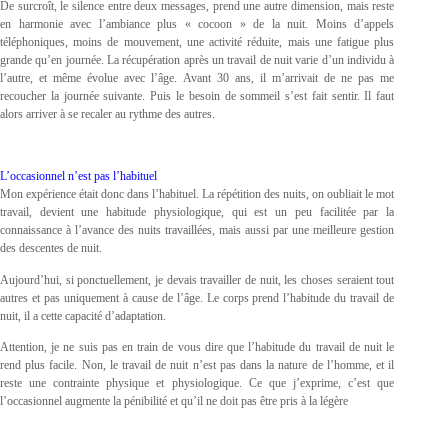
De surcroît, le silence entre deux messages, prend une autre dimension, mais reste
en harmonie avec l’ambiance plus « cocoon » de la nuit. Moins d’appels
téléphoniques, moins de mouvement, une activité réduite, mais une fatigue plus
grande qu’en journée. La récupération après un travail de nuit varie d’un individu à
l’autre, et même évolue avec l’âge. Avant 30 ans, il m’arrivait de ne pas me
recoucher la journée suivante. Puis le besoin de sommeil s’est fait sentir. Il faut
alors arriver à se recaler au rythme des autres.
L’occasionnel n’est pas l’habituel
Mon expérience était donc dans l’habituel. La répétition des nuits, on oubliait le mot
travail, devient une habitude physiologique, qui est un peu facilitée par la
connaissance à l’avance des nuits travaillées, mais aussi par une meilleure gestion
des descentes de nuit.
Aujourd’hui, si ponctuellement, je devais travailler de nuit, les choses seraient tout
autres et pas uniquement à cause de l’âge. Le corps prend l’habitude du travail de
nuit, il a cette capacité d’adaptation.
Attention, je ne suis pas en train de vous dire que l’habitude du travail de nuit le
rend plus facile. Non, le travail de nuit n’est pas dans la nature de l’homme, et il
reste une contrainte physique et physiologique. Ce que j’exprime, c’est que
l’occasionnel augmente la pénibilité et qu’il ne doit pas être pris à la légère