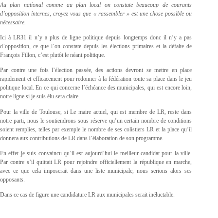
Au plan national comme au plan local on constate beaucoup de courants
d’opposition internes, croyez vous que « rassembler » est une chose possible ou
nécessaire.
Ici à LR31 il n’y a plus de ligne politique depuis longtemps donc il n’y a pas
d’opposition, ce que l’on constate depuis les élections primaires et la défaite de
François Fillon, c’est plutôt le néant politique.
Par contre une fois l’élection passée, des actions devront se mettre en place
rapidement et efficacement pour redonner à la fédération toute sa place dans le jeu
politique local. En ce qui concerne l’échéance des municipales, qui est encore loin,
notre ligne si je suis élu sera claire.
Pour la ville de Toulouse, si Le maire actuel, qui est membre de LR, reste dans
notre parti, nous le soutiendrons sous réserve qu’un certain nombre de conditions
soient remplies, telles par exemple le nombre de ses colistiers LR et la place qu’il
donnera aux contributions de LR dans l’élaboration de son programme.
En effet je suis convaincu qu’il est aujourd’hui le meilleur candidat pour la ville.
Par contre s’il quittait LR pour rejoindre officiellement la république en marche,
avec ce que cela imposerait dans une liste municipale, nous serions alors ses
opposants.
Dans ce cas de figure une candidature LR aux municipales serait inéluctable.