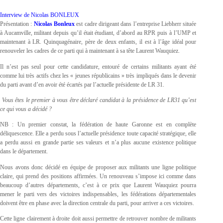
Interview de Nicolas BONLEUX
Présentation :
Nicolas Bonleux
est cadre dirigeant dans l’entreprise Liebherr située
à Aucamville, militant depuis qu’il était étudiant, d’abord au RPR puis à l’UMP et
maintenant à LR. Quinquagénaire, père de deux enfants, il est à l’âge idéal pour
renouveler les cadres de ce parti qui à maintenant à sa tête Laurent Wauquiez.
Il n’est pas seul pour cette candidature, entouré de certains militants ayant été
comme lui très actifs chez les « jeunes républicains » très impliqués dans le devenir
du parti avant d’en avoir été écartés par l’actuelle présidente de LR 31.
Vous êtes le premier à vous être déclaré candidat à la présidence de LR31 qu’est
ce qui vous a décidé ?
NB : Un premier constat, la fédération de haute Garonne est en complète
déliquescence. Elle a perdu sous l’actuelle présidence toute capacité stratégique, elle
a perdu aussi en grande partie ses valeurs et n’a plus aucune existence politique
dans le département.
Nous avons donc décidé en équipe de proposer aux militants une ligne politique
claire, qui prend des positions affirmées. Un renouveau s’impose ici comme dans
beaucoup d’autres départements, c’est à ce prix que Laurent Wauquiez pourra
mener le parti vers des victoires indispensables, les fédérations départementales
doivent être en phase avec la direction centrale du parti, pour arriver a ces victoires.
Cette ligne clairement à droite doit aussi permettre de retrouver nombre de militants