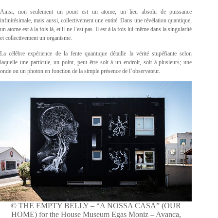
Ainsi, non seulement un point est un atome, un lieu absolu de puissance
infinitésimale, mais aussi, collectivement une entité. Dans une révélation quantique,
un atome est à la fois là, et il ne l’est pas. Il est à la fois lui-même dans la singularité
et collectivement un organisme.
La célèbre expérience de la fente quantique détaille la vérité stupéfiante selon
laquelle une particule, un point, peut être soit à un endroit, soit à plusieurs; une
onde ou un photon en fonction de la simple présence de l’observateur.
© THE EMPTY BELLY – “A NOSSA CASA” (OUR
HOME) for the House Museum Egas Moniz – Avanca,