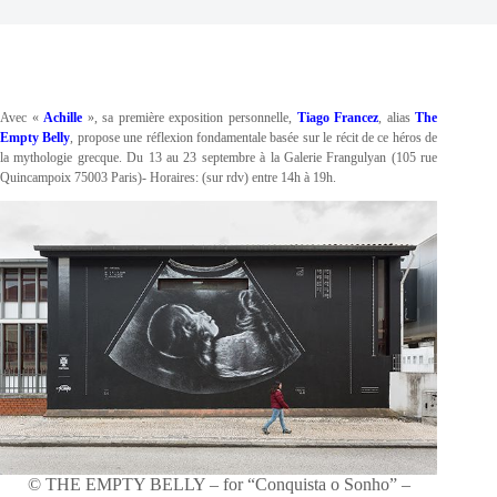
Avec «
Achille
», sa première exposition personnelle,
Tiago Francez
, alias
The
Empty Belly
, propose une réflexion fondamentale basée sur le récit de ce héros de
la mythologie grecque. Du 13 au 23 septembre à la Galerie Frangulyan (105 rue
Quincampoix 75003 Paris)- Horaires: (sur rdv) entre 14h à 19h.
© THE EMPTY BELLY – for “Conquista o Sonho” –