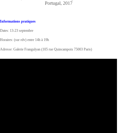
Portugal, 2017
Informations pratiques
Dates: 13-23 septembre
Horaires: (sur rdv) entre 14h à 19h
Adresse: Galerie Frangulyan (105 rue Quincampoix 75003 Paris)