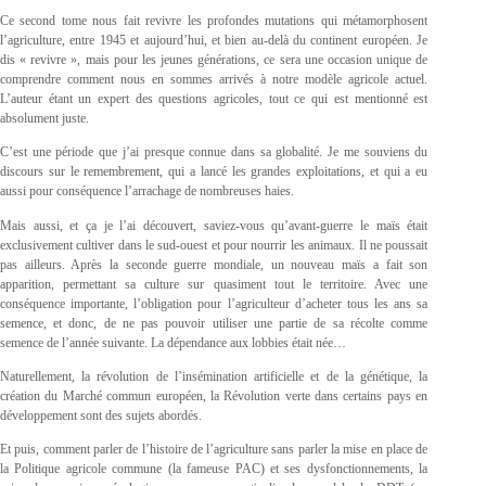
Ce second tome nous fait revivre les profondes mutations qui métamorphosent
l’agriculture, entre 1945 et aujourd’hui, et bien au-delà du continent européen. Je
dis « revivre », mais pour les jeunes générations, ce sera une occasion unique de
comprendre comment nous en sommes arrivés à notre modèle agricole actuel.
L’auteur étant un expert des questions agricoles, tout ce qui est mentionné est
absolument juste.
C’est une période que j’ai presque connue dans sa globalité. Je me souviens du
discours sur le remembrement, qui a lancé les grandes exploitations, et qui a eu
aussi pour conséquence l’arrachage de nombreuses haies.
Mais aussi, et ça je l’ai découvert, saviez-vous qu’avant-guerre le maïs était
exclusivement cultiver dans le sud-ouest et pour nourrir les animaux. Il ne poussait
pas ailleurs. Après la seconde guerre mondiale, un nouveau maïs a fait son
apparition, permettant sa culture sur quasiment tout le territoire. Avec une
conséquence importante, l’obligation pour l’agriculteur d’acheter tous les ans sa
semence, et donc, de ne pas pouvoir utiliser une partie de sa récolte comme
semence de l’année suivante. La dépendance aux lobbies était née…
Naturellement, la révolution de l’insémination artificielle et de la génétique, la
création du Marché commun européen, la Révolution verte dans certains pays en
développement sont des sujets abordés.
Et puis, comment parler de l’histoire de l’agriculture sans parler la mise en place de
la Politique agricole commune (la fameuse PAC) et ses dysfonctionnements, la