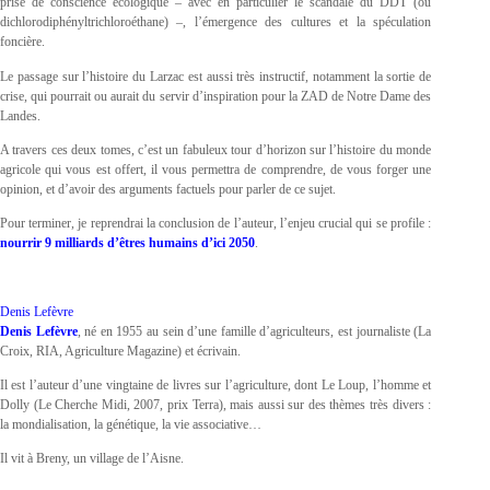
prise de conscience écologique – avec en particulier le scandale du DDT (ou
dichlorodiphényltrichloroéthane) –, l’émergence des cultures et la spéculation
foncière.
Le passage sur l’histoire du Larzac est aussi très instructif, notamment la sortie de
crise, qui pourrait ou aurait du servir d’inspiration pour la ZAD de Notre Dame des
Landes.
A travers ces deux tomes, c’est un fabuleux tour d’horizon sur l’histoire du monde
agricole qui vous est offert, il vous permettra de comprendre, de vous forger une
opinion, et d’avoir des arguments factuels pour parler de ce sujet.
Pour terminer, je reprendrai la conclusion de l’auteur, l’enjeu crucial qui se profile :
nourrir 9 milliards d’êtres humains d’ici 2050
.
Denis Lefèvre
Denis Lefèvre
, né en 1955 au sein d’une famille d’agriculteurs, est journaliste (La
Croix, RIA, Agriculture Magazine) et écrivain.
Il est l’auteur d’une vingtaine de livres sur l’agriculture, dont Le Loup, l’homme et
Dolly (Le Cherche Midi, 2007, prix Terra), mais aussi sur des thèmes très divers :
la mondialisation, la génétique, la vie associative…
Il vit à Breny, un village de l’Aisne.