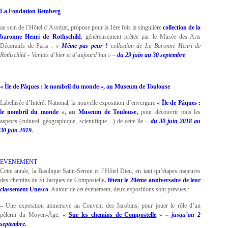
La Fondation Bemberg
au sein de l’Hôtel d’Assézat, propose pour la 1ère fois la singulière
collection de la
baronne Henri de Rothschild
, généreusement prêtée par le Musée des Arts
Décoratifs de Paris :
«
Même pas peur !
collection de La Baronne Henri de
Rothschild – Vanités d’hier et d’aujourd’hui »
–
du 29 juin au 30 septembre
« Île de Pâques : le nombril du monde », au Museum de Toulouse
Labellisée d’Intérêt National, la nouvelle exposition d’envergure
«
Île de Pâques :
le nombril du monde
», au
Museum de Toulouse
,
pour découvrir tous les
aspects (culturel, géographique, scientifique…) de cette île –
du 30 juin 2018 au
30 juin 2019
.
EVENEMENT
Cette année, la Basilique Saint-Sernin et l’Hôtel Dieu, en tant qu’étapes majeures
des chemins de St Jacques de Compostelle
,
fêtent le 20ème anniversaire de leur
classement Unesco
. Autour de cet événement, deux expositions sont prévues :
– Une exposition immersive au Couvent des Jacobins, pour jouer le rôle d’un
pèlerin du Moyen-Âge,
«
Sur les chemins de Compostelle
»
–
jusqu’au 2
septembre
.