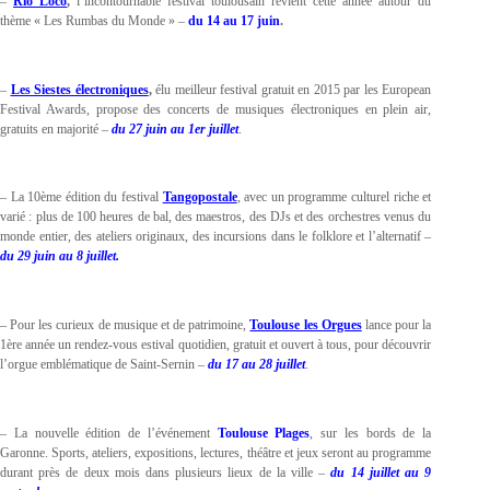
–
Rio Loco
,
l’incontournable festival toulousain revient cette année autour du
thème « Les Rumbas du Monde » –
du 14 au 17 juin
.
–
Les Siestes électroniques
,
élu meilleur festival gratuit en 2015 par les European
Festival Awards, propose des concerts de musiques électroniques en plein air,
gratuits en majorité –
du 27 juin au 1er juillet
.
– La 10ème édition du festival
Tangopostale
, avec un programme culturel riche et
varié : plus de 100 heures de bal, des maestros, des DJs et des orchestres venus du
monde entier, des ateliers originaux, des incursions dans le folklore et l’alternatif –
du 29 juin au 8 juillet.
– Pour les curieux de musique et de patrimoine,
Toulouse les Orgues
lance pour la
1ère année un rendez-vous estival quotidien, gratuit et ouvert à tous, pour découvrir
l’orgue emblématique de Saint-Sernin –
du 17 au 28 juillet
.
– La nouvelle édition de l’événement
Toulouse Plages
, sur les bords de la
Garonne. Sports, ateliers, expositions, lectures, théâtre et jeux seront au programme
durant près de deux mois dans plusieurs lieux de la ville –
du 14 juillet au 9