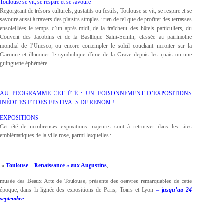
Toulouse se vit, se respire et se savoure
Regorgeant de trésors culturels, gustatifs ou festifs, Toulouse se vit, se respire et se
savoure aussi à travers des plaisirs simples : rien de tel que de profiter des terrasses
ensoleillées le temps d’un après-midi, de la fraîcheur des hôtels particuliers, du
Couvent des Jacobins et de la Basilique Saint-Sernin, classée au patrimoine
mondial de l’Unesco, ou encore contempler le soleil couchant miroiter sur la
Garonne et illuminer le symbolique dôme de la Grave depuis les quais ou une
guinguette éphémère…
AU PROGRAMME CET ÉTÉ : UN FOISONNEMENT D’EXPOSITIONS
INÉDITES ET DES FESTIVALS DE RENOM !
EXPOSITIONS
Cet été de nombreuses expositions majeures sont à retrouver dans les sites
emblématiques de la ville rose, parmi lesquelles :
«
Toulouse – Renaissance
» aux Augustins
,
musée des Beaux-Arts de Toulouse, présente des oeuvres remarquables de cette
époque, dans la lignée des expositions de Paris, Tours et Lyon
–
jusqu’au 24
septembre