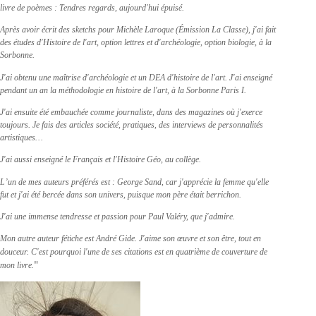
livre de poèmes : Tendres regards, aujourd'hui épuisé.
Après avoir écrit des sketchs pour Michèle Laroque (Émission La Classe), j'ai fait
des études d'Histoire de l'art, option lettres et d'archéologie, option biologie, à la
Sorbonne.
J'ai obtenu une maîtrise d'archéologie et un DEA d'histoire de l'art. J'ai enseigné
pendant un an la méthodologie en histoire de l'art, à la Sorbonne Paris I.
J'ai ensuite été embauchée comme journaliste, dans des magazines où j'exerce
toujours. Je fais des articles société, pratiques, des interviews de personnalités
artistiques…
J'ai aussi enseigné le Français et l'Histoire Géo, au collège.
L’un de mes auteurs préférés est : George Sand, car j'apprécie la femme qu'elle
fut et j'ai été bercée dans son univers, puisque mon père était berrichon.
J'ai une immense tendresse et passion pour Paul Valéry, que j'admire.
Mon autre auteur fétiche est André Gide. J'aime son œuvre et son être, tout en
douceur. C'est pourquoi l'une de ses citations est en quatrième de couverture de
mon livre.
"