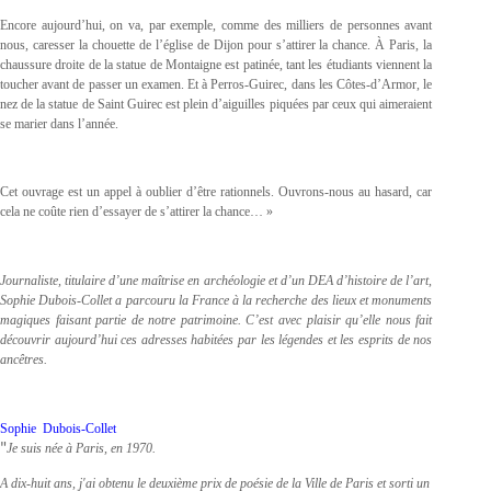
Encore aujourd’hui, on va, par exemple, comme des milliers de personnes avant
nous, caresser la chouette de l’église de Dijon pour s’attirer la chance. À Paris, la
chaussure droite de la statue de Montaigne est patinée, tant les étudiants viennent la
toucher avant de passer un examen. Et à Perros-Guirec, dans les Côtes-d’Armor, le
nez de la statue de Saint Guirec est plein d’aiguilles piquées par ceux qui aimeraient
se marier dans l’année.
Cet ouvrage est un appel à oublier d’être rationnels. Ouvrons-nous au hasard, car
cela ne coûte rien d’essayer de s’attirer la chance… »
Journaliste, titulaire d’une maîtrise en archéologie et d’un DEA d’histoire de l’art,
Sophie Dubois-Collet a parcouru la France à la recherche des lieux et monuments
magiques faisant partie de notre patrimoine. C’est avec plaisir qu’elle nous fait
découvrir aujourd’hui ces adresses habitées par les légendes et les esprits de nos
ancêtres.
Sophie Dubois-Collet
"
Je suis née à Paris, en 1970.
A dix-huit ans, j'ai obtenu le deuxième prix de poésie de la Ville de Paris et sorti un