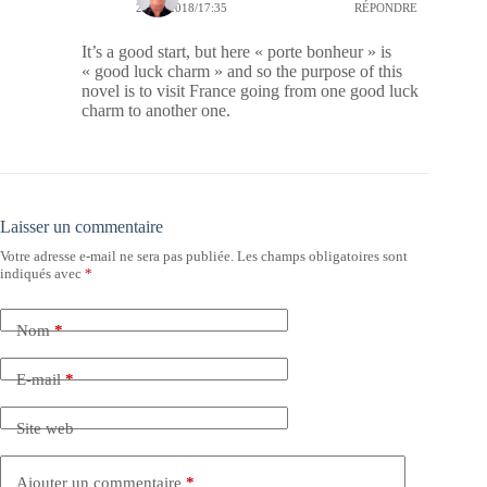
24/05/2018/17:35
RÉPONDRE
It’s a good start, but here « porte bonheur » is
« good luck charm » and so the purpose of this
novel is to visit France going from one good luck
charm to another one.
Laisser un commentaire
Votre adresse e-mail ne sera pas publiée.
Les champs obligatoires sont
indiqués avec
*
Nom
*
E-mail
*
Site web
Ajouter un commentaire
*