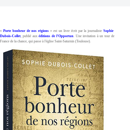
«
Porte bonheur de nos régions
» est un livre écrit par la journaliste
Sophie
Dubois-Collet
, publié aux
éditions de l’Opportun
. Une invitation à un tour de
France de la chance, qui passe à l'église Saint-Saturnin (Toulouse).