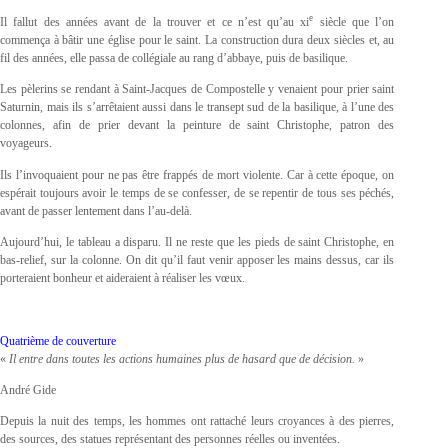
e
Il fallut des années avant de la trouver et ce n’est qu’au xi
siècle que l’on
commença à bâtir une église pour le saint. La construction dura deux siècles et, au
fil des années, elle passa de collégiale au rang d’abbaye, puis de basilique.
Les pèlerins se rendant à Saint-Jacques de Compostelle y venaient pour prier saint
Saturnin, mais ils s’arrêtaient aussi dans le transept sud de la basilique, à l’une des
colonnes, afin de prier devant la peinture de saint Christophe, patron des
voyageurs.
Ils l’invoquaient pour ne pas être frappés de mort violente. Car à cette époque, on
espérait toujours avoir le temps de se confesser, de se repentir de tous ses péchés,
avant de passer lentement dans l’au-delà.
Aujourd’hui, le tableau a disparu. Il ne reste que les pieds de saint Christophe, en
bas-relief, sur la colonne. On dit qu’il faut venir apposer les mains dessus, car ils
porteraient bonheur et aideraient à réaliser les vœux.
Quatrième de couverture
«
Il entre dans toutes les actions humaines plus de hasard que de décision.
»
André Gide
Depuis la nuit des temps, les hommes ont rattaché leurs croyances à des pierres,
des sources, des statues représentant des personnes réelles ou inventées.