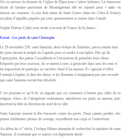
On va caresser la chouette de l’église de Dijon pour s’attirer lachance. La chaussure
droite de lastatue parisienne de Montaignetant elle est réputée pour « aider »à
réussir ses examens. Le nez dela statue de Saint Guirec (dans les Côtes-d’Armor)
est plein d’aiguilles piquées par ceux quiaimeraient se marier dans l’année.
Sophie Dubois-Collet vous invite à un tour de France de la chance…
Extrait :
Les pieds de saint Christophe
Le 29 novembre 250, saint Saturnin, alors évêque de Toulouse, passa comme tous
les jours devant le temple du Capitole pour se rendre à son église. Dès qu’ils
l’aperçurent, des païens l’assaillirent et l’accusèrent de perturber leurs dieux.
Emportés par leur courroux, ils se mirent à crier, à gesticuler dans tous les sens et
lui imposèrent de participer au sacrifice rituel d’un taureau. Il s’agissait d’offrir
l’animal à Jupiter, le dieu des dieux, et les Romains n’imaginaient pas une seconde
que saint Saturnin oserait leur désobéir.
C’est pourtant ce qu’il fit, en arguant que ces coutumes n’étaient pas celles de sa
religion. Alors, ils l’attrapèrent violemment, attachèrent ses pieds au taureau, puis
lancèrent la bête en direction du nord de la ville.
Saint Saturnin mourut la tête fracassée contre les pavés. Deux saintes puelles, des
jeunes chrétiennes pleines de courage, recueillirent son corps et l’enterrèrent.
e
Au début du iv
siècle, l’évêque Hilaire demanda de rechercher la sépulture de saint
Saturnin. Il souhaitait que ce martyr soit dignement abrité.