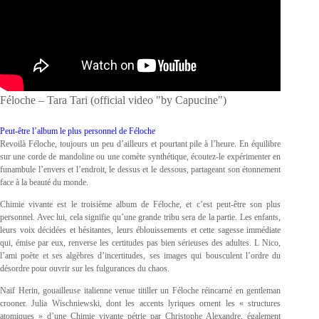
Féloche – Tara Tari (official video "by Capucine")
Peut-être l’album le plus personnel de Féloche
Revoilà Féloche, toujours un peu d’ailleurs et pourtant pile à l’heure. En équilibre
sur une corde de mandoline ou une comète synthétique, écoutez-le expérimenter en
funambule l’envers et l’endroit, le dessus et le dessous, partageant son étonnement
face à la beauté du monde.
Chimie vivante est le troisième album de Féloche, et c’est peut-être son plus
personnel. Avec lui, cela signifie qu’une grande tribu sera de la partie. Les enfants,
leurs voix décidées et hésitantes, leurs éblouissements et cette sagesse immédiate
qui, émise par eux, renverse les certitudes pas bien sérieuses des adultes. L Nico,
l’ami poète et ses algèbres d’incertitudes, ses images qui bousculent l’ordre du
désordre pour ouvrir sur les fulgurances du chaos.
Naïf Herin, gouailleuse italienne venue titiller un Féloche réincarné en gentleman
crooner. Julia Wischniewski, dont les accents lyriques ornent les « structures
atomiques » d’une Chimie vivante pétrie par Christophe Alexandre, également