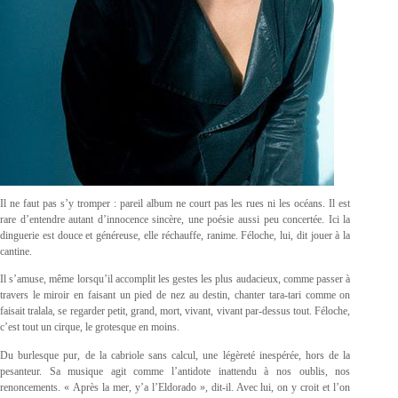
Il ne faut pas s’y tromper : pareil album ne court pas les rues ni les océans. Il est
rare d’entendre autant d’innocence sincère, une poésie aussi peu concertée. Ici la
dinguerie est douce et généreuse, elle réchauffe, ranime. Féloche, lui, dit jouer à la
cantine.
Il s’amuse, même lorsqu’il accomplit les gestes les plus audacieux, comme passer à
travers le miroir en faisant un pied de nez au destin, chanter tara-tari comme on
faisait tralala, se regarder petit, grand, mort, vivant, vivant par-dessus tout. Féloche,
c’est tout un cirque, le grotesque en moins.
Du burlesque pur, de la cabriole sans calcul, une légèreté inespérée, hors de la
pesanteur. Sa musique agit comme l’antidote inattendu à nos oublis, nos
renoncements. « Après la mer, y’a l’Eldorado », dit-il. Avec lui, on y croit et l’on