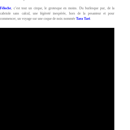
Féloche
, c’est tout un cirque, le grotesque en moins. Du burlesque pur, de la
cabriole sans calcul, une légèreté inespérée, hors de la pesanteur et pour
commencer, un voyage sur une coque de noix nommée
Tara Tari
.