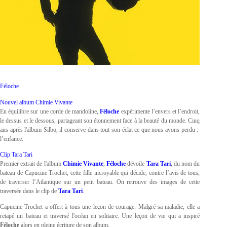
Féloche
Nouvel album Chimie Vivante
En équilibre sur une corde de mandoline,
Féloche
expérimente l’envers et l’endroit,
le dessus et le dessous, partageant son étonnement face à la beauté du monde. Cinq
ans après l'album Silbo, il conserve dans tout son éclat ce que nous avons perdu :
l’enfance.
Clip Tara Tari
Premier extrait de l'album
Chimie Vivante
,
Féloche
dévoile
Tara Tari
,
du nom du
bateau de Capucine Trochet, cette fille incroyable qui décide, contre l’avis de tous,
de traverser l’Atlantique sur un petit bateau. On retrouve des images de cette
traversée dans le clip de
Tara Tari
.
Capucine Trochet a offert à tous une leçon de courage. Malgré sa maladie, elle a
retapé un bateau et traversé l'océan en solitaire. Une leçon de vie qui a inspiré
Féloche
alors en pleine écriture de son album.