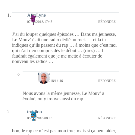
AfroLyne
07/05/2018/17:45
RÉPONDRE
J’ai du louper quelques épisodes … Dans ma jeunesse,
Le Mouv’ était une radio dédié au rock … et là tu
indiques qu’ils passent du rap … à moins que c’est moi
qui n’ait rien compris dès le début … (rires) … Il
faudrait également que je me mette à écouter de
nouveau les radios …
Bernie
08/05/2018/14:46
RÉPONDRE
Nous avons la même jeunesse, Le Mouv’ a
évolué, on y trouve aussi du rap…
trublion
05/05/2018/08:03
RÉPONDRE
bon, le rap ce n’ est pas mon truc, mais si ça peut aider,