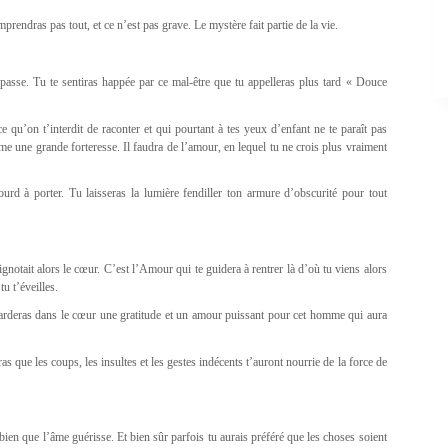
rendras pas tout, et ce n’est pas grave. Le mystère fait partie de la vie.
 passe. Tu te sentiras happée par ce mal-être que tu appelleras plus tard « Douce
e qu’on t’interdit de raconter et qui pourtant à tes yeux d’enfant ne te paraît pas
me une grande forteresse. Il faudra de l’amour, en lequel tu ne crois plus vraiment
ourd à porter. Tu laisseras la lumière fendiller ton armure d’obscurité pour tout
ignotait alors le cœur. C’est l’Amour qui te guidera à rentrer là d’où tu viens alors
u t’éveilles.
rderas dans le cœur une gratitude et un amour puissant pour cet homme qui aura
s que les coups, les insultes et les gestes indécents t’auront nourrie de la force de
t bien que l’âme guérisse. Et bien sûr parfois tu aurais préféré que les choses soient