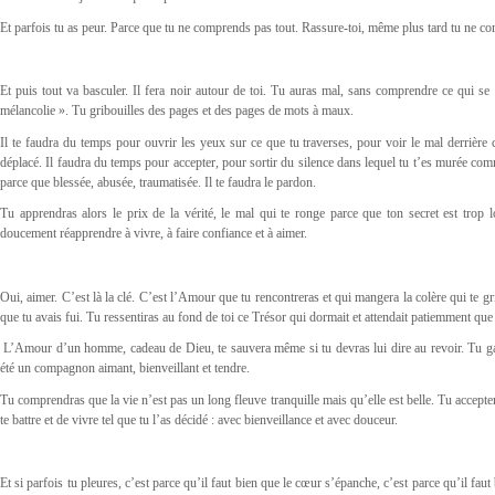
Et parfois tu as peur. Parce que tu ne comprends pas tout. Rassure-toi, même plus tard tu ne comp
Et puis tout va basculer. Il fera noir autour de toi. Tu auras mal, sans comprendre ce qui se
mélancolie ». Tu gribouilles des pages et des pages de mots à maux.
Il te faudra du temps pour ouvrir les yeux sur ce que tu traverses, pour voir le mal derrière c
déplacé. Il faudra du temps pour accepter, pour sortir du silence dans lequel tu t’es murée com
parce que blessée, abusée, traumatisée. Il te faudra le pardon.
Tu apprendras alors le prix de la vérité, le mal qui te ronge parce que ton secret est trop l
doucement réapprendre à vivre, à faire confiance et à aimer.
Oui, aimer. C’est là la clé. C’est l’Amour que tu rencontreras et qui mangera la colère qui te gr
que tu avais fui. Tu ressentiras au fond de toi ce Trésor qui dormait et attendait patiemment que t
L’Amour d’un homme, cadeau de Dieu, te sauvera même si tu devras lui dire au revoir. Tu ga
été un compagnon aimant, bienveillant et tendre.
Tu comprendras que la vie n’est pas un long fleuve tranquille mais qu’elle est belle. Tu acceptera
te battre et de vivre tel que tu l’as décidé : avec bienveillance et avec douceur.
Et si parfois tu pleures, c’est parce qu’il faut bien que le cœur s’épanche, c’est parce qu’il fau