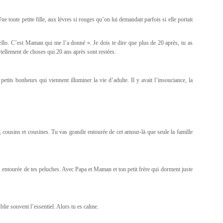
e toute petite fille, aux lèvres si rouges qu’on lui demandait parfois si elle portait
abello. C’est Maman qui me l’a donné ». Je dois te dire que plus de 20 après, tu as
 tellement de choses qui 20 ans après sont restées.
tits bonheurs qui viennent illuminer la vie d’adulte. Il y avait l’insouciance, la
s, cousins et cousines. Tu vas grandir entourée de cet amour-là que seule la famille
t, entourée de tes peluches. Avec Papa et Maman et ton petit frère qui dorment juste
blie souvent l’essentiel. Alors tu es calme.