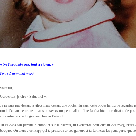
« Ne t’inquiète pas, tout ira bien. »
Lettre à mon moi passé.
Salut toi,
Ou devrais-je dire « Salut moi ».
Je ne suis pas devant la glace mais devant une photo. Tu sais, cette photo-là. Tu ne regardes pa
rond d’enfant, entre tes mains tu serres un petit ballon. Il te faudra bien une dizaine de pas 
concentrer sur la longue marche qui t’attend.
Tu es dans ton paradis d’enfant et sur le chemin, tu t’arrêteras pour cueillir des marguerites
bouquet. Ou alors c’est Papy qui te prendra sur ses genoux et tu fermeras les yeux parce que le s