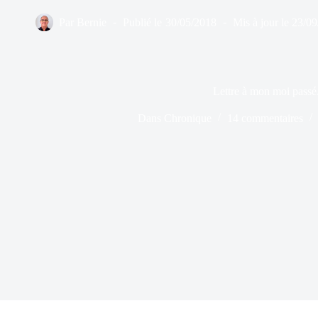
Par
Bernie
Publié le
30/05/2018
Mis à jour le
23/09
Lettre à mon moi passé
Dans
Chronique
14 commentaires