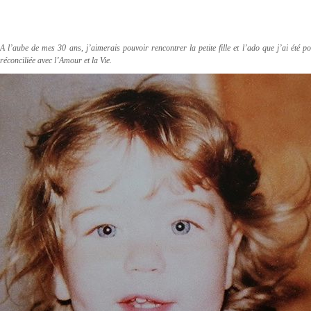
A l’aube de mes 30 ans, j’aimerais pouvoir rencontrer la petite fille et l’ado que j’ai été p
réconciliée avec l’Amour et la Vie.