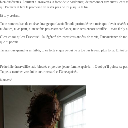
bien différentes. Pourtant tu trouveras la force de te pardonner, de pardonner aux autres, et tu
qui t’aimera et fera la promesse de rester près de toi jusqu’à la fin.
Et tu y croiras.
Tu te souviendras de ce rêve étrange qui t’avait ébranlé profondément mais qui t’avait révélée ce
tu doutes, tu as peur, tu ne te fais pas assez confiance, tu te sens encore souillée… mais il n’y a 
C’est en toi qu’est l’essentiel : la légèreté des premières années de ta vie, l’insouciance de to
que tu portais.
Tu sais que quand tu es faible, tu es forte et que ce qui ne te tue pas te rend plus forte. En toi brû
Petite fille émerveillée, ado blessée et perdue, jeune femme apaisée… Quoi qu’il puisse se passe
Tu peux marcher vers lui le cœur rassuré et l’âme apaisée.
Namasté.