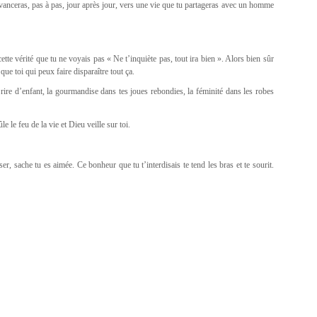
 avanceras, pas à pas, jour après jour, vers une vie que tu partageras avec un homme
tte vérité que tu ne voyais pas « Ne t’inquiète pas, tout ira bien ». Alors bien sûr
que toi qui peux faire disparaître tout ça.
n rire d’enfant, la gourmandise dans tes joues rebondies, la féminité dans les robes
le le feu de la vie et Dieu veille sur toi.
r, sache tu es aimée. Ce bonheur que tu t’interdisais te tend les bras et te sourit.