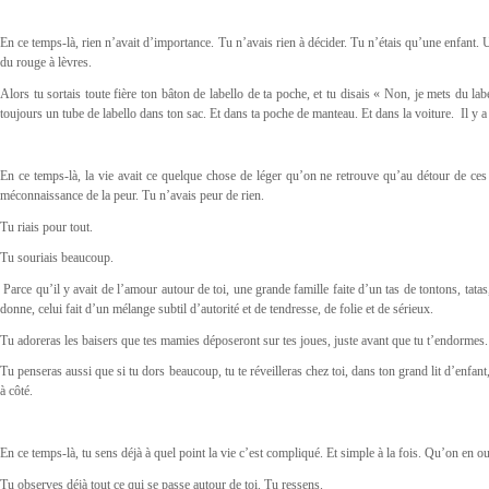
En ce temps-là, rien n’avait d’importance. Tu n’avais rien à décider. Tu n’étais qu’une enfant. Un
du rouge à lèvres.
Alors tu sortais toute fière ton bâton de labello de ta poche, et tu disais « Non, je mets du l
toujours un tube de labello dans ton sac. Et dans ta poche de manteau. Et dans la voiture. Il y a
En ce temps-là, la vie avait ce quelque chose de léger qu’on ne retrouve qu’au détour de ces pe
méconnaissance de la peur. Tu n’avais peur de rien.
Tu riais pour tout.
Tu souriais beaucoup.
Parce qu’il y avait de l’amour autour de toi, une grande famille faite d’un tas de tontons, tata
donne, celui fait d’un mélange subtil d’autorité et de tendresse, de folie et de sérieux.
Tu adoreras les baisers que tes mamies déposeront sur tes joues, juste avant que tu t’endormes.
Tu penseras aussi que si tu dors beaucoup, tu te réveilleras chez toi, dans ton grand lit d’enfan
à côté.
En ce temps-là, tu sens déjà à quel point la vie c’est compliqué. Et simple à la fois. Qu’on en ou
Tu observes déjà tout ce qui se passe autour de toi. Tu ressens.