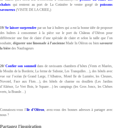
chaluts
qui rentrent au
port de La Cotinière le ventre gorgé de
poissons
savoureux
(VISITE DE LA CRIEE,)
19/
Se laisser surprendre
par un bar à huîtres qui a eut la bonne idée de proposer
des huîtres à consommer à la pièce sur le port du Château d’Oléron pour
différencier une fine de claire d’une spéciale de claire et selon la taille que l’on
souhaite,
déguster une limonade à l’ancienne
Made In Oléron ou bien
savourer
la bière
des Naufrageurs
20/
Confier son sommeil
dans de ravissants chambres d’hôtes (Vents et Marées,
le Moulin de la Borderie, La ferme de Sidonie, Les Tranquilles…), des hôtels avec
vue sur l’océan (le Grand Large, l’Albatros, Motel Ile de Lumière, les Cleunes,
Novotel, Face aux Flots…), des hôtels de charme ou douillets (Les Jardins
d’Aliénor, Le Vert Bois, le Square…) les campings (les Gros Joncs, les Chênes
verts, la Brande…)
Connaissez-vous l’
île d’Oléron
, avez-vous des bonnes adresses à partager avec
nous ?
Partagez l'inspiration