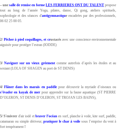
– une
salle de remise en forme
LES FERRIERES ONT DU TALENT
propose
tout au long de l’année Yoga, pilates, danse, Qi gong, ateliers spirituels,
sophrologie et des séances d'
antigymnastiqu
e
encadrées par des professionnels,
06 02 25 00 05.
2/
Pêcher à pied coquillages, et cr
ustacés
avec une conscience environnementale
aiguisée pour protéger l’estran (IODDE)
3/
Naviguer sur un vieux gréement
comme autrefois d’après les étoiles et au
sextant (LOLA OF SHAGEN au port de ST DENIS)
4/
Flâner dans les marais en paddle
pour découvrir la myriade d’oiseaux ou
s’évader en
kayak de mer
pour apprendre sur la faune aquatique (ST PIERRE
D’OLERON, ST DENIS D’OLERON, ST TROJAN LES BAINS),
5/
S'enivrer
d'air iodé et
braver l’océan
en surf, planche à voile, kite surf, paddle,
catamaran ou simple dériveur,
pratiquer le char à voile
sous l’emprise du vent à
fort tempérament
!