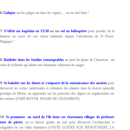
6/
Galoper
sur les plages ou dans les vignes, …ou ne rien faire !
7/
S’offrir un baptême en ULM
ou un
vol en hélicoptère
pour prendre de la
hauteur au cours de son séjour balnéaire depuis l’aérodrome de St Pierre.
Magique !
8/
Batifoler dans les Jardins remarquables
au pied du phare de Chassiron, ou
celui de la Boirie qui abrite une étonnante collection de sauges
9/
Se balader sur les dunes et s'emparer de la connaissance des anciens
pour
découvrir les vertus médicinales et culinaires des plantes dans la réserve naturelle
protégée de Moëze ou apprendre sur les pouvoirs des algues en vagabondant sur
les rochers (FORT ROYER, PHARE DE CHASSIRON)
10/
Se promener au nord de l’île dans ses charmants villages de pêcheurs
tout de pierre
,
ou se laisser guider au sud pour découvrir l’architecture si
singulière de ces villas balnéaires (VISITE GUIDÉE SUR MENOUNIERE, LA