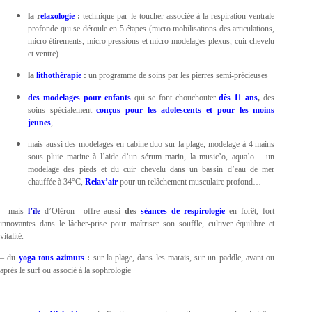
la r
elaxologie
:
technique par le toucher associée à la respiration ventrale
profonde qui se déroule en 5 étapes (micro mobilisations des articulations,
micro étirements, micro pressions et micro modelages plexus, cuir chevelu
et ventre)
la
lithothérapie
:
un programme de soins par les pierres semi-précieuses
des modelages pour enfants
qui se font chouchouter
dès 11 ans
,
des
soins spécialement
conçus pour les adolescents et pour les moins
jeunes
,
mais aussi des modelages en cabine duo sur la plage, modelage à 4 mains
sous pluie marine à l’aide d’un sérum marin, la music’o, aqua’o …un
modelage des pieds et du cuir chevelu dans un bassin d’eau de mer
chauffée à 34°C,
Relax’air
pour un relâchement musculaire profond…
– mais
l’île
d’Oléron offre aussi
des
séances de respirologie
en forêt, fort
innovantes dans le lâcher-prise pour maîtriser son souffle, cultiver équilibre et
vitalité.
– du
yoga tous azimuts
:
sur la plage, dans les marais, sur un paddle, avant ou
après le surf ou associé à la sophrologie