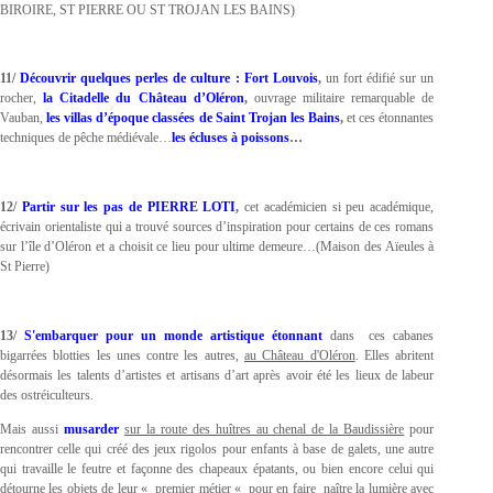
BIROIRE, ST PIERRE OU ST TROJAN LES BAINS)
11/
Découvrir quelques perles de culture : Fort Louvois
,
un fort édifié sur un
rocher,
la Citadelle du Château d’Oléron
,
ouvrage militaire remarquable de
Vauban,
les villas d’époque classées de Saint Trojan les Bains
,
et ces étonnantes
techniques de pêche médiévale…
les écluses à poissons
…
12/
Partir sur les pas de PIERRE LOTI
,
cet académicien si peu académique,
écrivain orientaliste
qui a trouvé sources d’inspiration pour certains de ces romans
sur l’île d’Oléron et a choisit ce lieu pour ultime demeure…(Maison des Aïeules à
St Pierre)
13/
S'embarquer
pour un monde artistique étonnant
dans ces cabanes
bigarrées blotties les unes contre les autres,
au Château d'Oléron
.
Elles abritent
désormais les talents d’artistes et artisans d’art après avoir été les lieux de labeur
des ostréiculteurs.
Mais aussi
musarder
sur la route des huîtres au chenal de la Baudissière
pour
rencontrer celle qui créé des jeux rigolos pour enfants à base de galets, une autre
qui travaille le feutre et façonne des chapeaux épatants, ou bien encore celui qui
détourne les objets de leur « premier métier « pour en faire naître la lumière avec