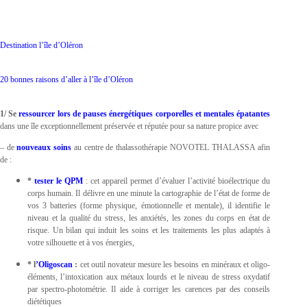
Destination l’île d’Oléron
20 bonnes raisons d’aller à l’île d’Oléron
1/
Se
ressourcer
lors de
pauses énergétiques corporelles et mentales épatantes
dans une île exceptionnellement préservée et réputée pour sa nature propice avec
– de
nouveaux soins
au centre de thalassothérapie NOVOTEL THALASSA afin
de :
*
tester le QPM
: cet appareil permet d’évaluer l’activité bioélectrique du
corps humain. Il délivre en une minute la cartographie de l’état de forme de
vos 3 batteries (forme physique, émotionnelle et mentale), il identifie le
niveau et la qualité du stress, les anxiétés, les zones du corps en état de
risque. Un bilan qui induit les soins et les traitements les plus adaptés à
votre silhouette et à vos énergies,
* l
’Oligoscan
:
cet outil novateur mesure les besoins en minéraux et oligo-
éléments, l’intoxication aux métaux lourds et le niveau de stress oxydatif
par spectro-photométrie. Il aide à corriger les carences par des conseils
diététiques