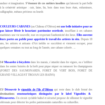
audace et imagination.
S’étonner de ces métiers insolites
qui laissent la part belle
à la créativité artistique :
cuir, laine, lin, bois dans tous leurs états, enluminure,
calligraphie, métaux précieux ou lourds
COULEURS CABANES
(au Château d’Oléron)
est
une belle initiative pour ne
pas laisser flétrir le luxuriant patrimoine ostréicole
, insufflant à ces cabanes
maritimes une vie nouvelle, tout en respectant l'authenticité des lieux.
Elles ouvrent
leurs portes
au public pour apprécier le travail des artistes in situ
.
Depuis 18
ans, les artistes et artisans d'Art inédits se succèdent et viennent occuper, pour
quelques semaines ou tout au long de l'année, une cabane colorée…
.
14/
Musarder
à bicyclette
dans les marais, s’attarder dans les vignes,
ou s’infiltrer
dans les sentes boisées de la forêt pour pique niquer ou ramasser les champignons
(FORET DES SAUMONARDS, FORET DE VERT BOIS, FORET DE
GRAND VILLAGE/ST TROJAN LES BAINS)
15/
Découvrir le
vignoble de l’ile d’Oléron
qui reste dans le club fermé des
destinations
œnotouristiques distinguées par le label Vignobles &
Découvertes
.
Un circuit cyclable balisé et sécurisé propose de sillonner le vignoble
oléronais pour détecter les perles patrimoniales naturelles ou culturelles.