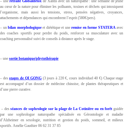
– une
retraite Globaldetox
de Xantis avec un naturopathe : une semaine de jeûne
au cœur de la nature pour éliminer les polluants, toxines et déchets qui intoxiquent
l’organisme, mais aussi les tensions, stress, pensées négatives, croyances,
attachements et dépendances qui encombrent l’esprit (580€/pers).
– un
bilan morphologique
et diététique et une
remise en forme STATERA
avec
des coaches sportifs pour perdre du poids, renforcer sa musculature avec un
coaching personnalisé suivi de conseils à distance après le stage.
– une
sortie botanique/phytothérapie
– des
stages de QI GONG
(3 jours à 220 €, cours individuel 40 €) Chaque stage
est accompagné d’un dossier de médecine chinoise, de plantes thérapeutiques et
d’une pierre curative.
– des
séances de sophrologie sur la plage de La Cotinière ou en forêt
guidée
par une sophrologue naturopathe spécialisée en Gérontologie et maladie
d’Alzheimer en sexologie, nutrition et gestion du poids, sommeil, et milieux
sportifs. Amélie Gauthier
06 62 31 37 85