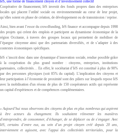
IéS, une forme de financement citoyen et d’investissement collectif
Coopérative de financement, IéS investit des fonds propres dans des entreprises
locales qui placent l’utilité sociale ou environnementale au cœur de leur projet,
qu’elles soient en phase de création, de développement ou de transmission / reprise.
Ainsi, bien avant l’essor du crowdfunding, IéS finance et accompagne depuis 1998
des projets qui créent des emplois et participent au dynamisme économique de la
région Occitanie, à travers des groupes locaux qui permettent de mobiliser de
l’épargne citoyenne ainsi que des partenariats diversifiés, et de s’adapter à des
contextes économiques spécifiques.
IéS s’inscrit donc dans une dynamique d’innovation sociale, rendue possible grâce
à la coopération du plus grand nombre : citoyens, entreprises, institutions
partenaires, collectivités… En effet, le sociétariat d’IéS est constitué à plus de 90%
par des personnes physiques (soit 85% du capital). L’implication des citoyens et
leur participation à l’économie de proximité sont des piliers sur lesquels repose IéS
avec la mobilisation d'un réseau de plus de 150 coopérateurs actifs qui représente
un capital d'expériences et de compétences complémentaires.
« Aujourd’hui nous observons des citoyens de plus en plus nombreux qui aspirent
à être acteurs du changement. Ils souhaitent réinventer les manières
d'entreprendre, de consommer, d'échanger, de se déplacer ou de s'engager. Avec
IéS, certains d’entre eux, au sein d’un projet citoyen créé depuis 20 ans,
interviennent et agissent, avec l'appui des collectivités territoriales, pour la