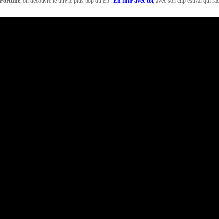
Fortune
, on découvre le titre le plus pop du Ep :
En finir avec toi
, avec son clip estival qui ra