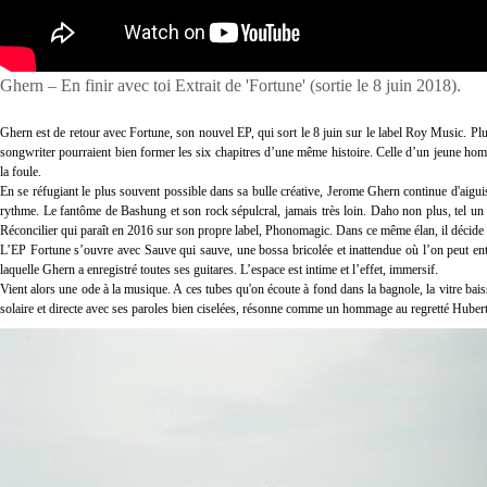
Ghern – En finir avec toi Extrait de 'Fortune' (sortie le 8 juin 2018).
Ghern est de retour avec Fortune, son nouvel EP, qui sort le 8 juin sur le label Roy Music. Plus
songwriter pourraient bien former les six chapitres d’une même histoire. Celle d’un jeune ho
la foule.
En se réfugiant le plus souvent possible dans sa bulle créative, Jerome Ghern continue d'aiguis
rythme. Le fantôme de Bashung et son rock sépulcral, jamais très loin. Daho non plus, tel un an
Réconcilier qui paraît en 2016 sur son propre label, Phonomagic. Dans ce même élan, il déci
L’EP Fortune s’ouvre avec Sauve qui sauve, une bossa bricolée et inattendue où l’on peut ente
laquelle Ghern a enregistré toutes ses guitares. L’espace est intime et l’effet, immersif.
Vient alors une ode à la musique. A ces tubes qu'on écoute à fond dans la bagnole, la vitre baiss
solaire et directe avec ses paroles bien ciselées, résonne comme un hommage au regretté Huber