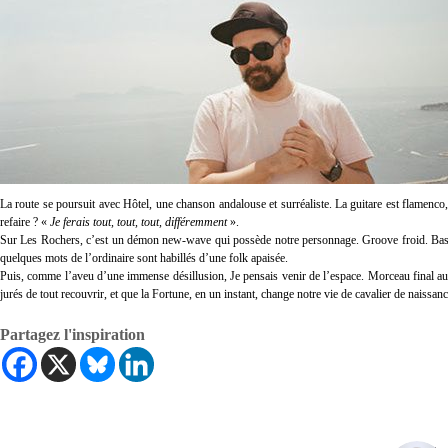
La route se poursuit avec Hôtel, une chanson andalouse et surréaliste. La guitare est flamenco,
refaire ? «
Je ferais tout, tout, tout, différemment
».
Sur Les Rochers, c’est un démon new-wave qui possède notre personnage. Groove froid. Bass 
quelques mots de l’ordinaire sont habillés d’une folk apaisée.
Puis, comme l’aveu d’une immense désillusion, Je pensais venir de l’espace. Morceau final aux a
jurés de tout recouvrir, et que la Fortune, en un instant, change notre vie de cavalier de naissa
Partagez l'inspiration