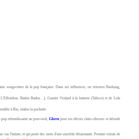
ts songwriters de la pop française. Dans ses influences, on retrouve Bashung,
L'Effondras, Baden Baden…), Gautier Vexlard à la batterie (Talisco) et de Lola
tallée à Rio, réalise la pochette.
la pop rebondissante au post-rock,
Ghern
pose ses décors clairs-obscurs et déroule
ue sur l'intime, et qui porte des mots d'une sincérité désarmante. Premier extrait de