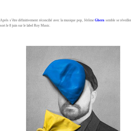
Après s’être définitivement réconcilié avec la musique pop, Jérôme
Ghern
semble se réveiller
sort le 8 juin sur le label Roy Music.