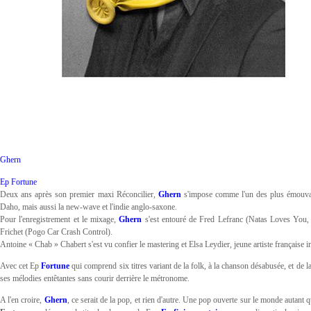
Ghern
Ep Fortune
Deux ans après son premier maxi Réconcilier,
Ghern
s'impose comme l'un des plus émouvan
Daho, mais aussi la new-wave et l'indie anglo-saxone.
Pour l'enregistrement et le mixage,
Ghern
s'est entouré de Fred Lefranc (Natas Loves You, 
Frichet (Pogo Car Crash Control).
Antoine « Chab » Chabert s'est vu confier le mastering et Elsa Leydier, jeune artiste française ins
Avec cet Ep
Fortune
qui comprend six titres variant de la folk, à la chanson désabusée, et de 
ses mélodies entêtantes sans courir derrière le métronome.
A l'en croire,
Ghern
, ce serait de la pop, et rien d'autre. Une pop ouverte sur le monde autant q