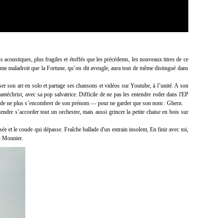
 acoustiques, plus fragiles et étoffés que les précédents, les nouveaux titres de ce
mme maladroit que la Fortune, qu’on dit aveugle, aura tout de même distingué dans
er son art en solo et partage ses chansons et vidéos sur Youtube, à l’unité. A son
téchrist, avec sa pop salvatrice. Difficile de ne pas les entendre roder dans l'EP
de de ne plus s’encombrer de son prénom — pour ne garder que son nom : Ghern.
ndre s’accorder tout un orchestre, mais aussi grincer la petite chaise en bois sur
ée et le coude qui dépasse. Fraîche ballade d'un entrain insolent, En finir avec toi,
t Mounier.