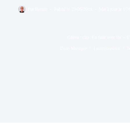
Par
Bernie
Publié le
23/05/2018
Mis à jour le
07/
Ghern : clip ‘En finir avec toi’ – 
Dans
Musique
1 commentaire
T