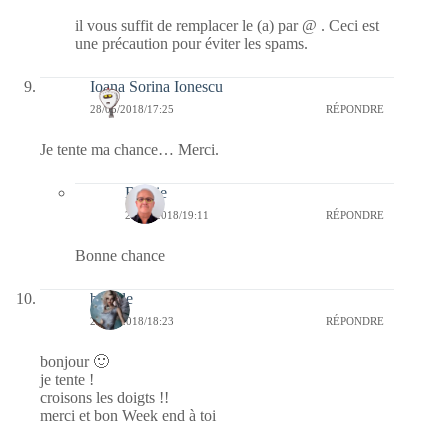
il vous suffit de remplacer le (a) par @ . Ceci est
une précaution pour éviter les spams.
Ioana Sorina Ionescu
28/05/2018/17:25
RÉPONDRE
Je tente ma chance… Merci.
Bernie
28/05/2018/19:11
RÉPONDRE
Bonne chance
bubble
27/05/2018/18:23
RÉPONDRE
bonjour 🙂
je tente !
croisons les doigts !!
merci et bon Week end à toi