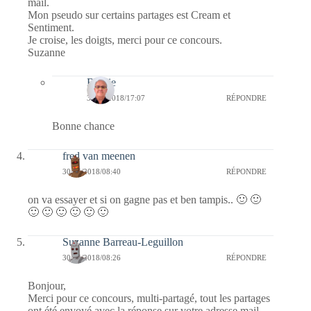
mail.
Mon pseudo sur certains partages est Cream et
Sentiment.
Je croise, les doigts, merci pour ce concours.
Suzanne
Bernie
30/05/2018/17:07
RÉPONDRE
Bonne chance
fred van meenen
30/05/2018/08:40
RÉPONDRE
on va essayer et si on gagne pas et ben tampis.. 🙂 🙂
🙂 🙂 🙂 🙂 🙂 🙂
Suzanne Barreau-Leguillon
30/05/2018/08:26
RÉPONDRE
Bonjour,
Merci pour ce concours, multi-partagé, tout les partages
ont été envoyé avec la réponse sur votre adresse mail.