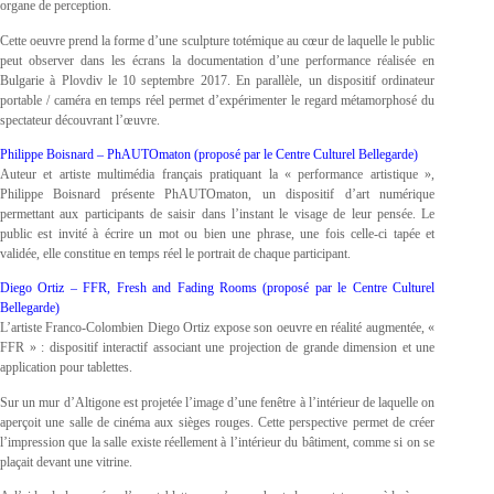
organe de perception.
Cette oeuvre prend la forme d’une sculpture totémique au cœur de laquelle le public
peut observer dans les écrans la documentation d’une performance réalisée en
Bulgarie à Plovdiv le 10 septembre 2017. En parallèle, un dispositif ordinateur
portable / caméra en temps réel permet d’expérimenter le regard métamorphosé du
spectateur découvrant l’œuvre.
Philippe Boisnard – PhAUTOmaton (proposé par le Centre Culturel Bellegarde)
Auteur et artiste multimédia français pratiquant la « performance artistique »,
Philippe Boisnard présente PhAUTOmaton, un dispositif d’art numérique
permettant aux participants de saisir dans l’instant le visage de leur pensée. Le
public est invité à écrire un mot ou bien une phrase, une fois celle-ci tapée et
validée, elle constitue en temps réel le portrait de chaque participant.
Diego Ortiz – FFR, Fresh and Fading Rooms (proposé par le Centre Culturel
Bellegarde)
L’artiste Franco-Colombien Diego Ortiz expose son oeuvre en réalité augmentée, «
FFR » : dispositif interactif associant une projection de grande dimension et une
application pour tablettes.
Sur un mur d’Altigone est projetée l’image d’une fenêtre à l’intérieur de laquelle on
aperçoit une salle de cinéma aux sièges rouges. Cette perspective permet de créer
l’impression que la salle existe réellement à l’intérieur du bâtiment, comme si on se
plaçait devant une vitrine.