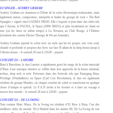
danser le public du FAN ! –
le vendredi 25 mai à 00h00 – payant
DJ SINGER – AUDREY GRAHAM
Audrey Graham est chanteuse et DJette de la scène électronique toulousaine, mais
également auteur, compositeur, interprète et leader du groupe de rock « The Red
Spangles » signés chez GADMA PROD. Elle s’exporte et joue dans des clubs tels
que l’Ayoun, le PACHA, le Space (2006 IBIZA) et plus localement en chant ou
mix (ou les deux en même temps) à La Terrazza, au Club Rouge, à l’Elektro
(résidente des soirées Electro Therapy & We are Animals).
Audrey Graham arpente la scène avec un style qui lui est propre, une voix soul,
chaude et profonde et propose des lives sur face B allant de la deep-house jusqu’à
l’électro-house –
le samedi 26 mai à 21h30 – payant
CONCERT DJ – LANOIRE
Basé à Barcelone, le duo Lanoire a rapidement gravi les rangs de la scène musicale
d’Ibiza. Leur musique émotive se reflète dans leur approche de la house minimal,
techno, deep tech et tech. Présentes dans des festivals tels que Emerging Ibiza,
Privilege (Windtalkers) ou Space (Carl Cox Revolution), le duo est également
résident du groupe Mambo, où chaque coucher de soleil se transforme en quelque
chose d’unique et spécial. Le F.A.N invite à les écouter et à faire un voyage à
travers leur monde –
le samedi 26 mai à 22h30 – payant
CONCERT DJ – DE LA SWING
Tout comme Marc Maya, De la Swing est résident d’El Row à Ibiza, l’un des
meilleurs clubs du monde. Né à Madrid dans les années 80, De La Swing de son