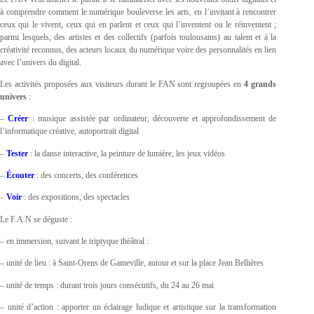
à comprendre comment le numérique bouleverse les arts, en l’invitant à rencontrer
ceux qui le vivent, ceux qui en parlent et ceux qui l’inventent ou le réinventent ;
parmi lesquels, des artistes et des collectifs (parfois toulousains) au talent et à la
créativité reconnus, des acteurs locaux du numérique voire des personnalités en lien
avec l’univers du digital.
Les activités proposées aux visiteurs durant le FAN sont regroupées en
4 grands
univers
:
–
Créer
: musique assistée par ordinateur, découverte et approfondissement de
l’informatique créative, autoportrait digital
–
Tester
: la danse interactive, la peinture de lumière, les jeux vidéos
–
Écouter
: des concerts, des conférences
–
Voir
: des expositions, des spectacles
Le F.A.N se déguste :
– en immersion, suivant le triptyque théâtral :
– unité de lieu : à Saint-Orens de Gameville, autour et sur la place Jean Bellières
– unité de temps : durant trois jours consécutifs, du 24 au 26 mai
– unité d’action : apporter un éclairage ludique et artistique sur la transformation