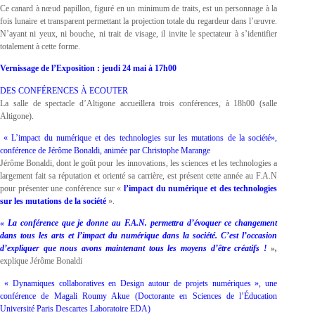
Ce canard à nœud papillon, figuré en un minimum de traits, est un personnage à la
fois lunaire et transparent permettant la projection totale du regardeur dans l’œuvre.
N’ayant ni yeux, ni bouche, ni trait de visage, il invite le spectateur à s’identifier
totalement à cette forme.
Vernissage de l’Exposition : jeudi 24 mai à 17h00
DES CONFÉRENCES À ECOUTER
La salle de spectacle d’Altigone accueillera trois conférences, à 18h00 (salle
Altigone).
« L’impact du numérique et des technologies sur les mutations de la société»,
conférence de Jérôme Bonaldi, animée par Christophe Marange
Jérôme Bonaldi, dont le goût pour les innovations, les sciences et les technologies a
largement fait sa réputation et orienté sa carrière, est présent cette année au F.A.N
pour présenter une conférence sur «
l’impact du numérique et des technologies
sur les mutations de la société
».
« La conférence que je donne au F.A.N. permettra d’évoquer ce changement
dans tous les arts et l’impact du numérique dans la société. C’est l’occasion
d’expliquer que nous avons maintenant tous les moyens d’être créatifs !
»,
explique Jérôme Bonaldi
« Dynamiques collaboratives en Design autour de projets numériques », une
conférence de Magali Roumy Akue (Doctorante en Sciences de l’Éducation
Université Paris Descartes Laboratoire EDA)