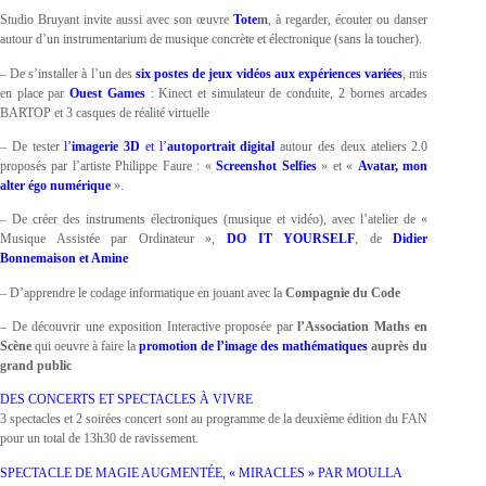
Studio Bruyant invite aussi avec son œuvre
Tote
m
, à regarder, écouter ou danser
autour d’un instrumentarium de musique concrète et électronique (sans la toucher).
– De s’installer à l’un des
six postes de jeux vidéos aux expériences variées
, mis
en place par
Ouest Games
: Kinect et simulateur de conduite, 2 bornes arcades
BARTOP et 3 casques de réalité virtuelle
– De tester
l’
imagerie 3D
et l’
autoportrait digital
autour des deux ateliers 2.0
proposés par l’artiste Philippe Faure : «
Screenshot Selfies
» et «
Avatar, mon
alter égo numérique
».
– De créer des instruments électroniques (musique et vidéo), avec l’atelier de «
Musique Assistée par Ordinateur »,
DO IT YOURSELF
, de
Didier
Bonnemaison et Amine
– D’apprendre le codage informatique en jouant avec la
Compagnie du Code
– De découvrir une exposition Interactive proposée par
l’Association Maths en
Scène
qui oeuvre à faire la
promotion de l’image des mathématiques
auprès du
grand public
DES CONCERTS ET SPECTACLES À VIVRE
3 spectacles et 2 soirées concert sont au programme de la deuxième édition du FAN
pour un total de 13h30 de ravissement.
SPECTACLE DE MAGIE AUGMENTÉE, « MIRACLES » PAR MOULLA