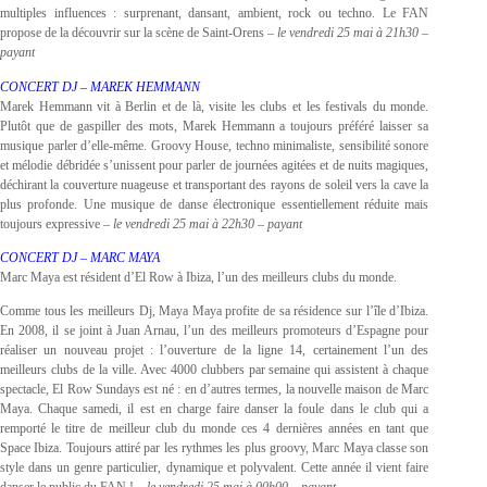
multiples influences : surprenant, dansant, ambient, rock ou techno. Le FAN
propose de la découvrir sur la scène de Saint-Orens –
le vendredi 25 mai à 21h30
–
payant
CONCERT DJ – MAREK HEMMANN
Marek Hemmann vit à Berlin et de là, visite les clubs et les festivals du monde.
Plutôt que de gaspiller des mots, Marek Hemmann a toujours préféré laisser sa
musique parler d’elle-même. Groovy House, techno minimaliste, sensibilité sonore
et mélodie débridée s’unissent pour parler de journées agitées et de nuits magiques,
déchirant la couverture nuageuse et transportant des rayons de soleil vers la cave la
plus profonde. Une musique de danse électronique essentiellement réduite mais
toujours expressive –
le vendredi 25 mai à 22h30
–
payant
CONCERT DJ – MARC MAYA
Marc Maya est résident d’El Row à Ibiza, l’un des meilleurs clubs du monde.
Comme tous les meilleurs Dj, Maya Maya profite de sa résidence sur l’île d’Ibiza.
En 2008, il se joint à Juan Arnau, l’un des meilleurs promoteurs d’Espagne pour
réaliser un nouveau projet : l’ouverture de la ligne 14, certainement l’un des
meilleurs clubs de la ville. Avec 4000 clubbers par semaine qui assistent à chaque
spectacle, El Row Sundays est né : en d’autres termes, la nouvelle maison de Marc
Maya. Chaque samedi, il est en charge faire danser la foule dans le club qui a
remporté le titre de meilleur club du monde ces 4 dernières années en tant que
Space Ibiza. Toujours attiré par les rythmes les plus groovy, Marc Maya classe son
style dans un genre particulier, dynamique et polyvalent. Cette année il vient faire