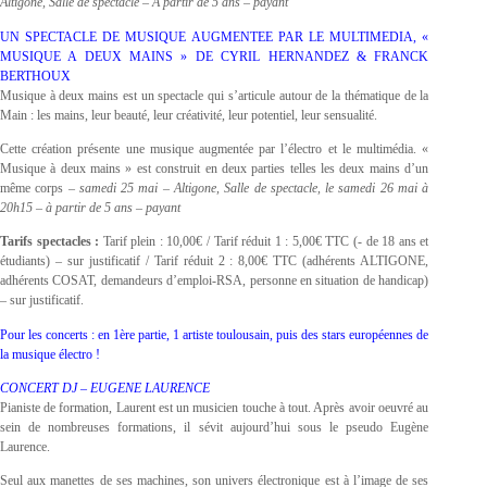
Altigone, Salle de spectacle – À partir de 5 ans – payant
UN SPECTACLE DE MUSIQUE AUGMENTEE PAR LE MULTIMEDIA, «
MUSIQUE A DEUX MAINS » DE CYRIL HERNANDEZ & FRANCK
BERTHOUX
Musique à deux mains est un spectacle qui s’articule autour de la thématique de la
Main : les mains, leur beauté, leur créativité, leur potentiel, leur sensualité.
Cette création présente une musique augmentée par l’électro et le multimédia. «
Musique à deux mains » est construit en deux parties telles les deux mains d’un
même corps –
samedi 25 mai – Altigone, Salle de spectacle, le samedi 26 mai à
20h15 – à partir de 5 ans – payant
Tarifs spectacles :
Tarif plein : 10,00€ / Tarif réduit 1 : 5,00€ TTC (- de 18 ans et
étudiants) – sur justificatif / Tarif réduit 2 : 8,00€ TTC (adhérents ALTIGONE,
adhérents COSAT, demandeurs d’emploi-RSA, personne en situation de handicap)
– sur justificatif.
Pour les concerts : en 1ère partie, 1 artiste toulousain, puis des stars européennes de
la musique électro !
CONCERT DJ – EUGENE LAURENCE
Pianiste de formation, Laurent est un musicien touche à tout. Après avoir oeuvré au
sein de nombreuses formations, il sévit aujourd’hui sous le pseudo Eugène
Laurence.
Seul aux manettes de ses machines, son univers électronique est à l’image de ses