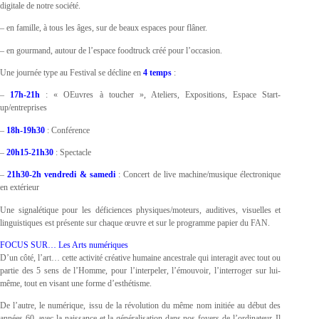
digitale de notre société.
– en famille, à tous les âges, sur de beaux espaces pour flâner.
– en gourmand, autour de l’espace foodtruck créé pour l’occasion.
Une journée type au Festival se décline en
4 temps
:
–
17h-21h
: « OEuvres à toucher », Ateliers, Expositions, Espace Start-
up/entreprises
–
18h-19h30
: Conférence
–
20h15-21h30
: Spectacle
–
21h30-2h vendredi & samedi
: Concert de live machine/musique électronique
en extérieur
Une signalétique pour les déficiences physiques/moteurs, auditives, visuelles et
linguistiques est présente sur chaque œuvre et sur le programme papier du FAN.
FOCUS SUR… Les Arts numériques
D’un côté, l’art… cette activité créative humaine ancestrale qui interagit avec tout ou
partie des 5 sens de l’Homme, pour l’interpeler, l’émouvoir, l’interroger sur lui-
même, tout en visant une forme d’esthétisme.
De l’autre, le numérique, issu de la révolution du même nom initiée au début des
années 60, avec la naissance et la généralisation dans nos foyers de l’ordinateur. Il