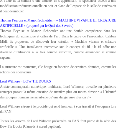
A l’aide de la caméra d’une tablette, en s’approchant, le spectateur accède à une
modélisation tridimensionnelle en noir et blanc de l’espace de la salle de cinéma où
il peut déambuler.
Thomas Peyruse et Manon Schnetzler – « MACHINE VIVANTE ET CREATURE
ARTIFICIELLE » (proposé par le Quai des Savoirs)
Thomas Peyruse et Manon Schnetzler ont une double compétence dans les
techniques du numérique et celles de l’art. Dans le cadre de l’association Caliban
Midi, ils proposent de découvrir leur création « Machine vivante et créature
artificielle ». Une installation interactive sur le concept du fil : le fil offre une
diversité d’utilisation à la fois comme structure, comme actionneur et comme
capteur.
La structure est mouvante, elle bouge en fonction de certaines données, comme les
actions des spectateurs.
Lord Wilmore – BOW TIE DUCKS
Artiste contemporain numérique, multicarte, Lord Wilmore, travaille sur plusieurs
concepts posant la même question de manière plus ou moins directe : « L’identité
des groupes humains ne serait-elle qu’une dangereuse illusion ? »
Lord Wilmore a trouvé le procédé qui rend honneur à son travail et l’évoquera lors
du FAN.
Toutes les œuvres de Lord Wilmore présentées au FAN font partie de la série des
Bow Tie Ducks (Canards à nœud papillon).