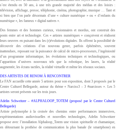
s’est étendu en 50 ans, à une très grande majorité des médias et des loisirs :
télévision, affichage, presse, téléphonie, cinéma, photographie, musique … Tant et
si bien que l’on parle désormais d’une « culture numérique » ou « d’enfants du
numérique », les fameux « digital natives ».
Des femmes et des hommes curieux, visionnaires et mordus, ont construit des
ponts entre art et technologie. Ces « artistes numériques » conçoivent et réalisent
leurs oeuvres en puisant dans les (r)évolutions digitales. Ils offrent la possibilité de
découvrir des créations d’un nouveau genre, parfois éphémères, souvent
inattendues, reposant sur la puissance de calcul de micro-processeurs, l’ingéniosité
d’un programme informatique, les évolutions techniques et technologiques, ou
l’apparition d’univers nouveaux tels que la robotique, les lasers, la réalité
augmentée, les écrans tactiles, la réalité virtuelle et même les réseaux sociaux.
DES ARTISTES DE RENOM À RENCONTRER
Le FAN accueille cette année 5 artistes pour son exposition, dont 3 proposés par le
Centre Culturel Bellegarde, autour du thème « Narciss3 – 3 #narcisses ». Les 5
artistes seront présents sur les trois jours.
Adelin Schweitzer – #ALPHALOOP_TOTEM (proposé par le Centre Culturel
Bellegarde)
Artiste polymorphe à la croisée des chemins entre performances immersives,
expérimentations audiovisuelles et nouvelles technologies, Adelin Schweitzer
propose avec l’installation Alphaloop_Totem une vision spirituelle et chamanique,
en détournant la prothèse de communication la plus banale (le smartphone) en