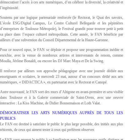
démocratiser l’accès à ces arts numériques, d’en célébrer la diversité, la créativité et
l’ingéniosité.
Soutenu par une logique partenariale renforcée (le Rectorat, le Quai des savoirs,
L’école ESG/Digital Campus, Le Centre Culturel Bellegarde et les pépinières
d’entreprises de Toulouse Métropole), le Festival grandit pour trouver petit à petit
sa place dans l’espace culturel métropolitain. Cette année, le FAN bénéficie par
ailleurs d’une subvention du Conseil Départemental de la Haute-Garonne.
Pour ce nouvel opus, le FAN se déploie et propose une programmation inédite et
enrichie, avec la venue de nombreux artistes et intervenants de renom, comme
Moulla, Jérôme Bonaldi, ou encore les DJ Marc Maya et De la Swing.
Il renforce par ailleurs son approche pédagogique avec une journée dédiée aux
enseignants et scolaires, le mercredi 23 mai, autour d’un concours dédié aux arts
numériques, « DIDACTICA », en partenariat avec le Rectorat et Canopé.
Autre nouveauté, le FAN sort des murs d’Altigone en avant-première et sera visible
dans Toulouse et à la Galerie commerciale de Saint-Orens, avec une oeuvre
interactive : La Kiss Machine, de Didier Bonnemaison et Loth Valat.
DÉMOCRATISER LES ARTS NUMÉRIQUES AUPRÈS DE TOUS LES
PUBLICS
Le FAN est destiné à satisfaire le public le plus large possible, des initiés aux plus
réticents, de ceux qui aiment tester à ceux qui préfèrent observer.
Le FAN veut amener le public à se familiariser avec les nouveaux outils digitaux et