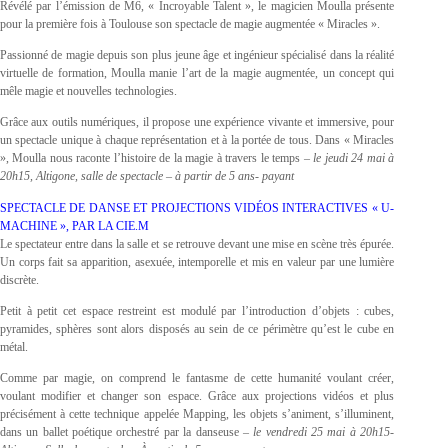
Révélé par l’émission de M6, « Incroyable Talent », le magicien Moulla présente
pour la première fois à Toulouse son spectacle de magie augmentée « Miracles ».
Passionné de magie depuis son plus jeune âge et ingénieur spécialisé dans la réalité
virtuelle de formation, Moulla manie l’art de la magie augmentée, un concept qui
mêle magie et nouvelles technologies.
Grâce aux outils numériques, il propose une expérience vivante et immersive, pour
un spectacle unique à chaque représentation et à la portée de tous. Dans « Miracles
», Moulla nous raconte l’histoire de la magie à travers le temps –
le jeudi 24 mai à
20h15, Altigone, salle de spectacle – à partir de 5 ans- payant
SPECTACLE DE DANSE ET PROJECTIONS VIDÉOS INTERACTIVES « U-
MACHINE », PAR LA CIE.M
Le spectateur entre dans la salle et se retrouve devant une mise en scène très épurée.
Un corps fait sa apparition, asexuée, intemporelle et mis en valeur par une lumière
discrète.
Petit à petit cet espace restreint est modulé par l’introduction d’objets : cubes,
pyramides, sphères sont alors disposés au sein de ce périmètre qu’est le cube en
métal.
Comme par magie, on comprend le fantasme de cette humanité voulant créer,
voulant modifier et changer son espace. Grâce aux projections vidéos et plus
précisément à cette technique appelée Mapping, les objets s’animent, s’illuminent,
dans un ballet poétique orchestré par la danseuse
– le vendredi 25 mai à 20h15-