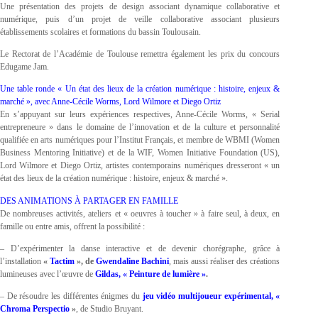
Une présentation des projets de design associant dynamique collaborative et
numérique, puis d’un projet de veille collaborative associant plusieurs
établissements scolaires et formations du bassin Toulousain.
Le Rectorat de l’Académie de Toulouse remettra également les prix du concours
Edugame Jam.
Une table ronde « Un état des lieux de la création numérique : histoire, enjeux &
marché », avec Anne-Cécile Worms, Lord Wilmore et Diego Ortiz
En s’appuyant sur leurs expériences respectives, Anne-Cécile Worms, « Serial
entrepreneure » dans le domaine de l’innovation et de la culture et personnalité
qualifiée en arts numériques pour l’Institut Français, et membre de WBMI (Women
Business Mentoring Initiative) et de la WIF, Women Initiative Foundation (US),
Lord Wilmore et Diego Ortiz, artistes contemporains numériques dresseront « un
état des lieux de la création numérique : histoire, enjeux & marché ».
DES ANIMATIONS À PARTAGER EN FAMILLE
De nombreuses activités, ateliers et « oeuvres à toucher » à faire seul, à deux, en
famille ou entre amis, offrent la possibilité :
– D’expérimenter la danse interactive et de devenir chorégraphe, grâce à
l’installation
«
Tactim
», de
Gwendaline Bachini
, mais aussi réaliser des créations
lumineuses avec l’œuvre de
Gildas, « Peinture de lumière »
.
– De résoudre les différentes énigmes du
jeu vidéo multijoueur expérimental, «
Chroma Perspectio
»
, de Studio Bruyant.