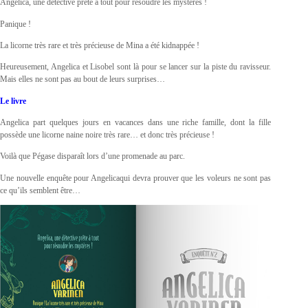
Angelica, une détective prête à tout pour résoudre les mystères !
Panique !
La licorne très rare et très précieuse de Mina a été kidnappée !
Heureusement, Angelica et Lisobel sont là pour se lancer sur la piste du ravisseur.
Mais elles ne sont pas au bout de leurs surprises…
Le livre
Angelica part quelques jours en vacances dans une riche famille, dont la fille
possède une licorne naine noire très rare… et donc très précieuse !
Voilà que Pégase disparaît lors d’une promenade au parc.
Une nouvelle enquête pour Angelicaqui devra prouver que les voleurs ne sont pas
ce qu’ils semblent être…