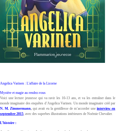
Angelica Varinen : L'affaire de la Licorne
Mystère et magie au rendez-vous
Voici une lecture jeunesse qui va ravir les 10-13 ans, et va les entraîner dans le
monde imaginaire des enquêtes d’Angelica Varinen. Un monde imaginaire créé par
N. M. Zimmermann
,
qui avait eu la gentillesse de m’accorder une
interview en
septembre 2015
, avec des superbes illustrations intérieures de Noémie Chevalier.
L’histoire :