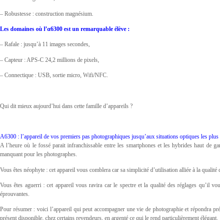
– Robustesse : construction magnésium.
Les domaines où l’α6300 est un remarquable élève :
– Rafale : jusqu’à 11 images secondes,
– Capteur : APS-C 24,2 millions de pixels,
– Connectique : USB, sortie micro, Wifi/NFC.
Qui dit mieux aujourd’hui dans cette famille d’appareils ?
A6300 : l’appareil de vos premiers pas photographiques jusqu’aux situations optiques les plu
A l’heure où le fossé parait infranchissable entre les smartphones et les hybrides haut d
manquant pour les photographes.
Vous êtes néophyte : cet appareil vous comblera car sa simplicité d’utilisation alliée à la qualit
Vous êtes aguerri : cet appareil vous ravira car le spectre et la qualité des réglages qu’il v
éprouvantes.
Pour résumer : voici l’appareil qui peut accompagner une vie de photographie et répondra prés
présent disponible, chez certains revendeurs, en argenté ce qui le rend particulièrement élégant.