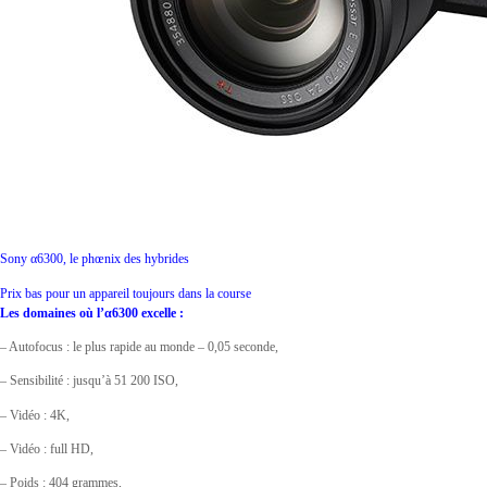
Sony
α
6300, le phœnix des hybrides
Prix bas pour un appareil toujours dans la course
Les domaines où l’α6300 excelle :
– Autofocus : le plus rapide au monde – 0,05 seconde,
– Sensibilité : jusqu’à 51 200 ISO,
– Vidéo : 4K,
– Vidéo : full HD,
– Poids : 404 grammes,