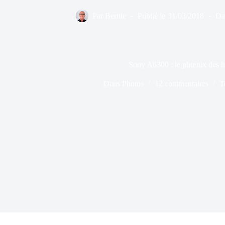
Par
Bernie
Publié le
31/03/2018
Da
Sony A6300 : le phœnix des h
Dans
Photos
12 commentaires
T