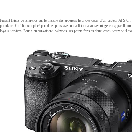
Faisant figure de référence sur le marché des appareils hybrides dotés d’un capteur APS-C : 
populaire. Parfaitement placé parmi ses pairs avec un tarif tout à son avantage, cet appareil con
loyaux services. Pour s’en convaincre, balayons ses points forts en deux temps ; ceux où il exc