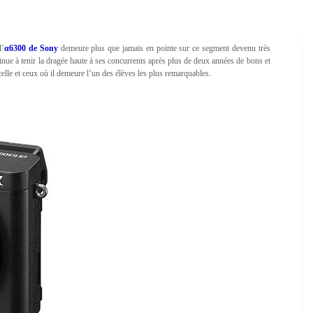
l’
α6300 de Sony
demeure plus que jamais en pointe sur ce segment devenu très
tinue à tenir la dragée haute à ses concurrents après plus de deux années de bons et
elle et ceux où il demeure l’un des élèves les plus remarquables.