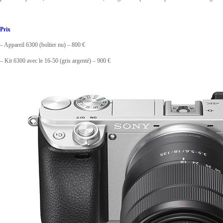
Prix
– Appareil 6300 (boîtier nu) – 800 €
– Kit 6300 avec le 16-50 (gris argenté) – 900 €