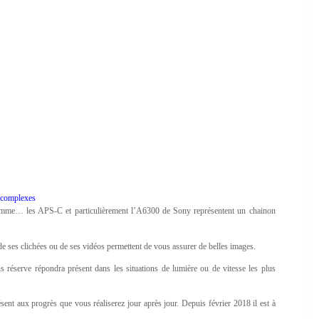
s complexes
e gamme… les APS-C et particulièrement l’A6300 de Sony représentent un chainon
é de ses clichées ou de ses vidéos permettent de vous assurer de belles images.
ous réserve répondra présent dans les situations de lumière ou de vitesse les plus
ent aux progrès que vous réaliserez jour après jour. Depuis février 2018 il est à