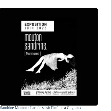
Sandrine Mouton : l’art de saisir l’infime à Cugnaux