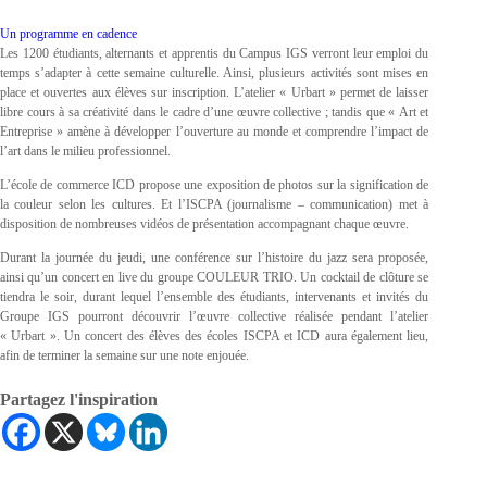
Un programme en cadence
Les 1200 étudiants, alternants et apprentis du Campus IGS verront leur emploi du
temps s’adapter à cette semaine culturelle. Ainsi, plusieurs activités sont mises en
place et ouvertes aux élèves sur inscription. L’atelier « Urbart » permet de laisser
libre cours à sa créativité dans le cadre d’une œuvre collective ; tandis que « Art et
Entreprise » amène à développer l’ouverture au monde et comprendre l’impact de
l’art dans le milieu professionnel.
L’école de commerce ICD propose une exposition de photos sur la signification de
la couleur selon les cultures. Et l’ISCPA (journalisme – communication) met à
disposition de nombreuses vidéos de présentation accompagnant chaque œuvre.
Durant la journée du jeudi, une conférence sur l’histoire du jazz sera proposée,
ainsi qu’un concert en live du groupe COULEUR TRIO. Un cocktail de clôture se
tiendra le soir, durant lequel l’ensemble des étudiants, intervenants et invités du
Groupe IGS pourront découvrir l’œuvre collective réalisée pendant l’atelier
« Urbart ». Un concert des élèves des écoles ISCPA et ICD aura également lieu,
afin de terminer la semaine sur une note enjouée.
Partagez l'inspiration