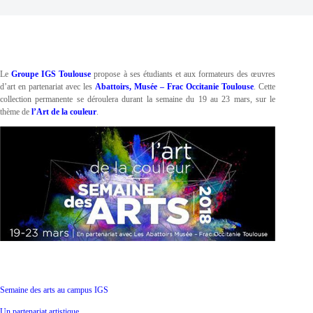
Le
Groupe IGS Toulouse
propose à ses étudiants et aux formateurs des œuvres
d’art en partenariat avec les
Abattoirs, Musée – Frac Occitanie Toulouse
. Cette
collection permanente se déroulera durant la semaine du 19 au 23 mars, sur le
thème de
l’Art de la couleur
.
Semaine des arts au campus IGS
Un partenariat artistique