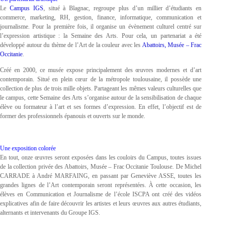
Le
Campus IGS
, situé à Blagnac, regroupe plus d’un millier d’étudiants en
commerce, marketing, RH, gestion, finance, informatique, communication et
journalisme. Pour la première fois, il organise un évènement culturel centré sur
l’expression artistique : la Semaine des Arts. Pour cela, un partenariat a été
développé autour du thème de l’Art de la couleur avec les
Abattoirs, Musée – Frac
Occitanie
.
Créé en 2000, ce musée expose principalement des œuvres modernes et d’art
contemporain. Situé en plein cœur de la métropole toulousaine, il possède une
collection de plus de trois mille objets. Partageant les mêmes valeurs culturelles que
le campus, cette Semaine des Arts s’organise autour de la sensibilisation de chaque
élève ou formateur à l’art et ses formes d’expression. En effet, l’objectif est de
former des professionnels épanouis et ouverts sur le monde.
Une exposition colorée
En tout, onze œuvres seront exposées dans les couloirs du Campus, toutes issues
de la collection privée des Abattoirs, Musée – Frac Occitanie Toulouse. De Michel
CARRADE à André MARFAING, en passant par Geneviève ASSE, toutes les
grandes lignes de l’Art contemporain seront représentées. À cette occasion, les
élèves en Communication et Journalisme de l’école ISCPA ont créé des vidéos
explicatives afin de faire découvrir les artistes et leurs œuvres aux autres étudiants,
alternants et intervenants du Groupe IGS.