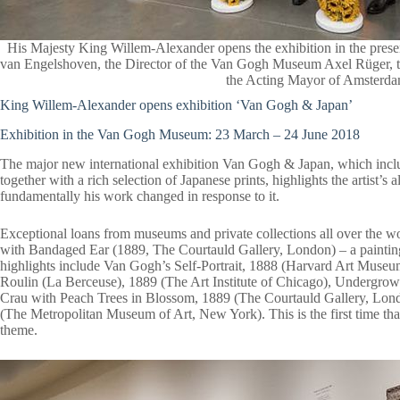
His Majesty King Willem-Alexander opens the exhibition in the presen
van Engelshoven, the Director of the Van Gogh Museum Axel Rüger, t
the Acting Mayor of Amsterdam
King Willem-Alexander opens exhibition ‘Van Gogh & Japan’
Exhibition in the Van Gogh Museum: 23 March – 24 June 2018
The major new international exhibition Van Gogh & Japan, which inc
together with a rich selection of Japanese prints, highlights the artist’
fundamentally his work changed in response to it.
Exceptional loans from museums and private collections all over the w
with Bandaged Ear (1889, The Courtauld Gallery, London) – a painting 
highlights include Van Gogh’s Self-Portrait, 1888 (Harvard Art Mu
Roulin (La Berceuse), 1889 (The Art Institute of Chicago), Undergro
Crau with Peach Trees in Blossom, 1889 (The Courtauld Gallery, Lo
(The Metropolitan Museum of Art, New York). This is the first time tha
theme.