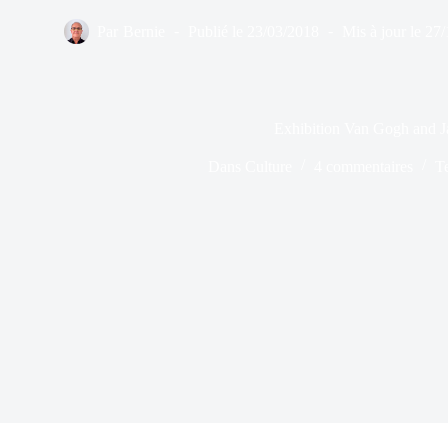
Par
Bernie
Publié le
23/03/2018
Mis à jour le
27/
Exhibition Van Gogh and 
Dans
Culture
4 commentaires
T