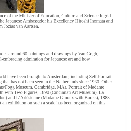
ce of the Minister of Education, Culture and Science Ingrid
he Japanese Ambassador his Excellency Hiroshi Inomata and
 Jozias van Aartsen.
ludes around 60 paintings and drawings by Van Gogh,
s all-embracing admiration for Japanese art and how
orld have been brought to Amsterdam, including Self-Portrait
that has not been seen in the Netherlands since 1930. Other
seums/Fogg Museum, Cambridge, MA), Portrait of Madame
wth with Two Figures, 1890 (Cincinnati Art Museum), La
ndon) and L’Arlésienne (Madame Ginoux with Books), 1888
t an exhibition on such a scale has been organized on this