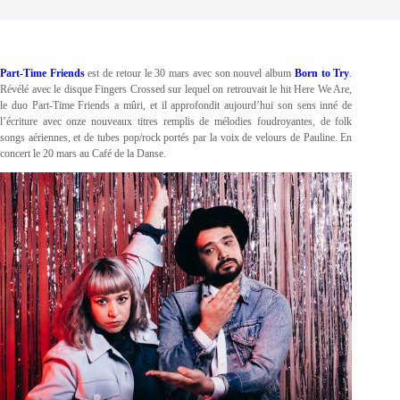
Part-Time Friends
est de retour le 30 mars avec son nouvel album
Born to Try
.
Révélé avec le disque Fingers Crossed sur lequel on retrouvait le hit Here We Are,
le duo Part-Time Friends a mûri, et il approfondit aujourd’hui son sens inné de
l’écriture avec onze nouveaux titres remplis de mélodies foudroyantes, de folk
songs aériennes, et de tubes pop/rock portés par la voix de velours de Pauline. En
concert le 20 mars au Café de la Danse.