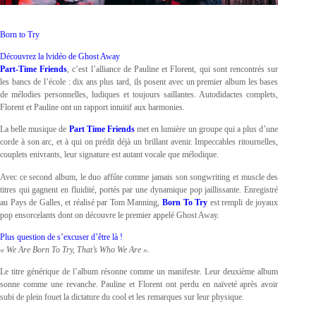
Born to Try
Découvrez la lvidéo de Ghost Away
Part-Time Friends
, c’est l’alliance de Pauline et Florent, qui sont rencontrés sur
les bancs de l’école : dix ans plus tard, ils posent avec un premier album les bases
de mélodies personnelles, ludiques et toujours saillantes. Autodidactes complets,
Florent et Pauline ont un rapport intuitif aux harmonies.
La belle musique de
Part Time Friends
met en lumière un groupe qui a plus d’une
corde à son arc, et à qui on prédit déjà un brillant avenir. Impeccables ritournelles,
couplets enivrants, leur signature est autant vocale que mélodique.
Avec ce second album, le duo affûte comme jamais son songwriting et muscle des
titres qui gagnent en fluidité, portés par une dynamique pop jaillissante. Enregistré
au Pays de Galles, et réalisé par Tom Manning,
Born To Try
est rempli de joyaux
pop ensorcelants dont on découvre le premier appelé Ghost Away.
Plus question de s’excuser d’être là !
« We Are Born To Try, That’s Who We Are ».
Le titre générique de l’album résonne comme un manifeste. Leur deuxième album
sonne comme une revanche. Pauline et Florent ont perdu en naïveté après avoir
subi de plein fouet la dictature du cool et les remarques sur leur physique.