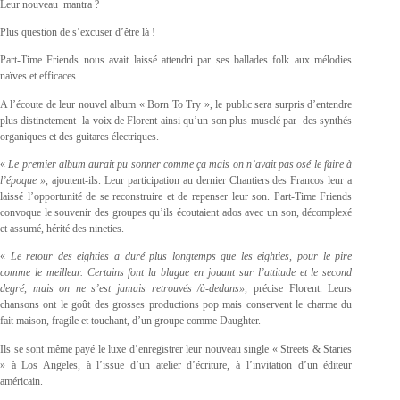
Leur nouveau mantra ?
Plus question de s’excuser d’être là !
Part-Time Friends nous avait laissé attendri par ses ballades folk aux mélodies
naïves et efficaces.
A l’écoute de leur nouvel album « Born To Try », le public sera surpris d’entendre
plus distinctement la voix de Florent ainsi qu’un son plus musclé par des synthés
organiques et des guitares électriques.
«
Le premier album aurait pu sonner comme ça mais on n’avait pas osé le faire à
l’époque »,
ajoutent-ils. Leur participation au dernier Chantiers des Francos leur a
laissé l’opportunité de se reconstruire et de repenser leur son. Part-Time Friends
convoque le souvenir des groupes qu’ils écoutaient ados avec un son, décomplexé
et assumé, hérité des nineties.
«
Le retour des eighties a duré plus longtemps que les eighties, pour le pire
comme le meilleur. Certains font la blague en jouant sur l’attitude et le second
degré, mais on ne s’est jamais retrouvés /à-dedans»,
précise Florent. Leurs
chansons ont le goût des grosses productions pop mais conservent le charme du
fait maison, fragile et touchant, d’un groupe comme Daughter.
Ils se sont même payé le luxe d’enregistrer leur nouveau single « Streets & Staries
» à Los Angeles, à l’issue d’un atelier d’écriture, à l’invitation d’un éditeur
américain.