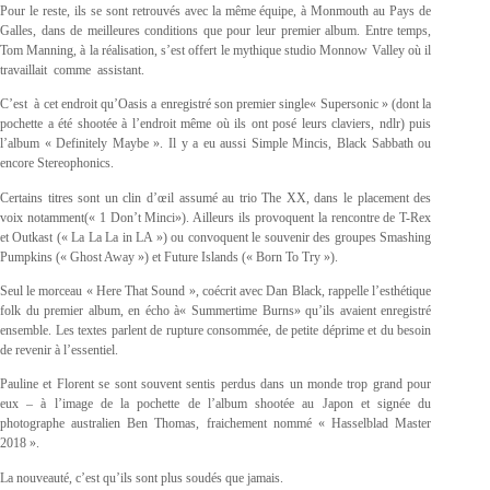
Pour le reste, ils se sont retrouvés avec la même équipe, à Monmouth au Pays de
Galles, dans de meilleures conditions que pour leur premier album. Entre temps,
Tom Manning, à la réalisation, s’est offert le mythique studio Monnow Valley où il
travaillait comme assistant.
C’est à cet endroit qu’Oasis a enregistré son premier single« Supersonic » (dont la
pochette a été shootée à l’endroit même où ils ont posé leurs claviers, ndlr) puis
l’album « Definitely Maybe ». Il y a eu aussi Simple Mincis, Black Sabbath ou
encore Stereophonics.
Certains titres sont un clin d’œil assumé au trio The XX, dans le placement des
voix notamment(« 1 Don’t Minci»). Ailleurs ils provoquent la rencontre de T-Rex
et Outkast (« La La La in LA ») ou convoquent le souvenir des groupes Smashing
Pumpkins (« Ghost Away ») et Future Islands (« Born To Try »).
Seul le morceau « Here That Sound », coécrit avec Dan Black, rappelle l’esthétique
folk du premier album, en écho à« Summertime Burns» qu’ils avaient enregistré
ensemble. Les textes parlent de rupture consommée, de petite déprime et du besoin
de revenir à l’essentiel.
Pauline et Florent se sont souvent sentis perdus dans un monde trop grand pour
eux – à l’image de la pochette de l’album shootée au Japon et signée du
photographe australien Ben Thomas, fraichement nommé « Hasselblad Master
2018 ».
La nouveauté, c’est qu’ils sont plus soudés que jamais.