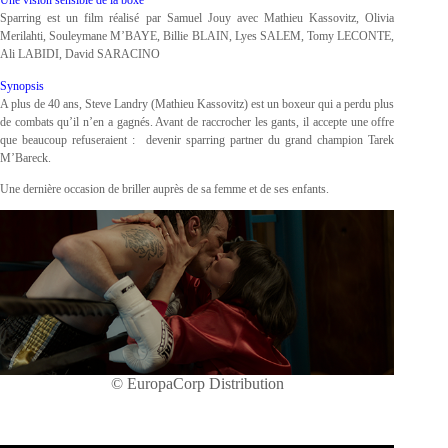
Une vision sensible de la boxe
Sparring est un film réalisé par Samuel Jouy avec Mathieu Kassovitz, Olivia
Merilahti, Souleymane M’BAYE, Billie BLAIN, Lyes SALEM, Tomy LECONTE,
Ali LABIDI, David SARACINO
Synopsis
A plus de 40 ans, Steve Landry (Mathieu Kassovitz) est un boxeur qui a perdu plus
de combats qu’il n’en a gagnés. Avant de raccrocher les gants, il accepte une offre
que beaucoup refuseraient : devenir sparring partner du grand champion Tarek
M’Bareck.
Une dernière occasion de briller auprès de sa femme et de ses enfants.
© EuropaCorp Distribution