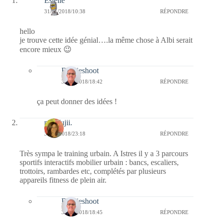
Estelle
31/01/2018/10:38
RÉPONDRE
hello
je trouve cette idée génial….la même chose à Albi serait
encore mieux 😉
Bernieshoot
31/01/2018/18:42
RÉPONDRE
ça peut donner des idées !
missfujii.
30/01/2018/23:18
RÉPONDRE
Très sympa le training urbain. A Istres il y a 3 parcours
sportifs interactifs mobilier urbain : bancs, escaliers,
trottoirs, rambardes etc, complétés par plusieurs
appareils fitness de plein air.
Bernieshoot
31/01/2018/18:45
RÉPONDRE