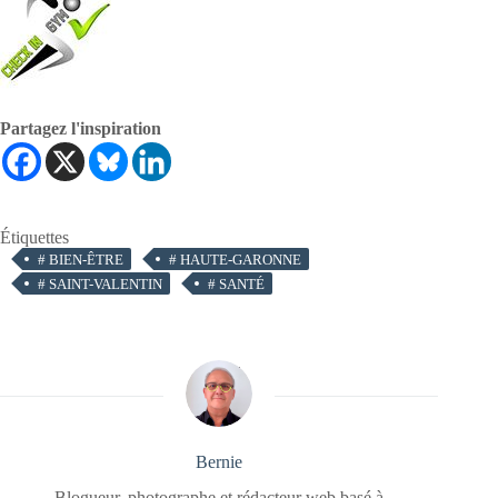
Partagez l'inspiration
Étiquettes
#
BIEN-ÊTRE
#
HAUTE-GARONNE
#
SAINT-VALENTIN
#
SANTÉ
Bernie
Blogueur, photographe et rédacteur web basé à