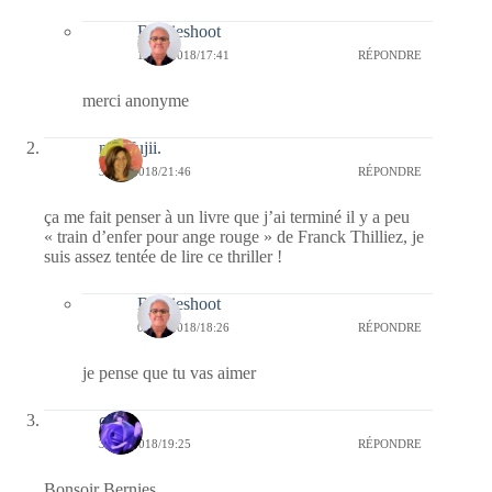
Bernieshoot
19/02/2018/17:41
RÉPONDRE
merci anonyme
missfujii.
31/01/2018/21:46
RÉPONDRE
ça me fait penser à un livre que j’ai terminé il y a peu
« train d’enfer pour ange rouge » de Franck Thilliez, je
suis assez tentée de lire ce thriller !
Bernieshoot
02/02/2018/18:26
RÉPONDRE
je pense que tu vas aimer
covix
31/01/2018/19:25
RÉPONDRE
Bonsoir Bernies,