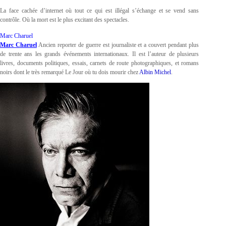
La face cachée d’internet où tout ce qui est illégal s’échange et se vend sans
contrôle. Où la mort est le plus excitant des spectacles.
Marc Charuel
Marc Charuel
Ancien reporter de guerre est journaliste et a couvert pendant plus
de trente ans les grands événements internationaux. Il est l’auteur de plusieurs
livres, documents politiques, essais, carnets de route photographiques, et romans
noirs dont le très remarqué Le Jour où tu dois mourir chez
Albin Michel
.