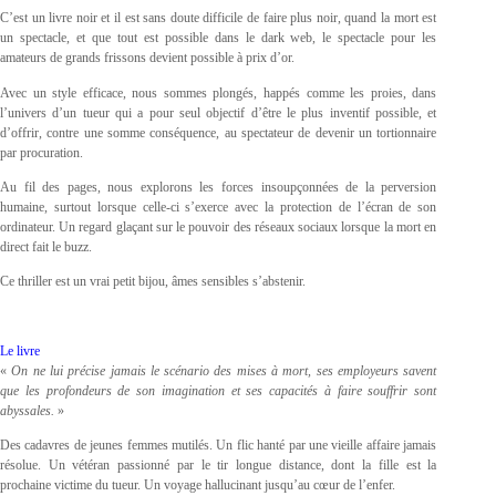
C’est un livre noir et il est sans doute difficile de faire plus noir, quand la mort est
un spectacle, et que tout est possible dans le dark web, le spectacle pour les
amateurs de grands frissons devient possible à prix d’or.
Avec un style efficace, nous sommes plongés, happés comme les proies, dans
l’univers d’un tueur qui a pour seul objectif d’être le plus inventif possible, et
d’offrir, contre une somme conséquence, au spectateur de devenir un tortionnaire
par procuration.
Au fil des pages, nous explorons les forces insoupçonnées de la perversion
humaine, surtout lorsque celle-ci s’exerce avec la protection de l’écran de son
ordinateur. Un regard glaçant sur le pouvoir des réseaux sociaux lorsque la mort en
direct fait le buzz.
Ce thriller est un vrai petit bijou, âmes sensibles s’abstenir.
Le livre
«
On ne lui précise jamais le scénario des mises à mort, ses employeurs savent
que les profondeurs de son imagination et ses capacités à faire souffrir sont
abyssales.
»
Des cadavres de jeunes femmes mutilés. Un flic hanté par une vieille affaire jamais
résolue. Un vétéran passionné par le tir longue distance, dont la fille est la
prochaine victime du tueur. Un voyage hallucinant jusqu’au cœur de l’enfer.