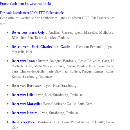
Promo flash pour les vacances de ski
Des vols à seulement 39 €* TTC l’aller simple
Cette offre est valable sur de nombreuses lignes du réseau HOP! Air France telles
que :
De et vers Paris-Orly
: Aurillac, Castres, Lyon, Marseille, Mulhouse-
Bâle, Nice, Pau, Tarbes-Lourdes, Toulouse
De et vers Paris-Charles de Gaulle
:
Clermont-Ferrand, Lyon,
Marseille, Nice
De et vers Lyon
:
Biarritz, Bologne, Bordeaux, Brest, Bruxelles, Caen, La
Rochelle, Lille, Metz-Nancy-Lorraine, Milan, Nantes, Nice, Nuremberg,
Paris-Charles de Gaulle, Paris-Orly, Pau, Poitiers, Prague, Rennes, Rome,
Rouen, Strasbourg, Toulouse
De et vers Bordeaux :
Lyon, Nice, Strasbourg
De et vers Lille
:
Lyon, Nice, Strasbourg, Toulouse
De et vers Marseille
:
Paris-Charles de Gaulle, Paris-Orly
De et vers Nantes
:
Lyon, Strasbourg, Toulouse
De et vers Nice
:
Bordeaux, Lille, Lyon, Paris-Charles de Gaulle, Paris-
Orly