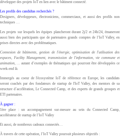
développer des projets IoT en lien avec le bâtiment connecté.
Les profils des candidtas recherchés ?
Designers, développeurs, électroniciens, commerciaux, et aussi des profils non
techniques …
Les projets sur lesquels les équipes plancheront durant 2j/2 et 24h/24, émaneront
aussi bien des participants que de partenaires grands comptes de l’IoT Valley, en
prises directes avec des problématiques.
Connexion de bâtiments, gestion de l'énergie, optimisation de l'utilisation des
espaces, Facility Management, transmission de l'information, vie commune et
animation, …
autant d’exemples de thématiques qui pourront être développées ce
week-­end là.
Immergés au coeur de l'écosystème IoT de référence en Europe, les candidats
seront coachés par des fondateurs de startup de l'IoT Valley, des mentors de sa
structure d’accélération, Le Connected Camp, et des experts de grands groupes et
ETI partenaires.
À gagner :
1ère place : un accompagnement sur-­mesure au sein du Connected Camp,
accélérateur de startup de l’IoT Valley
Et aussi, de nombreux cadeaux connectés…
À travers de cette opération, l’IoT Valley poursuit plusieurs objectifs :