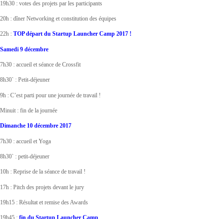
19h30 : votes des projets par les participants
20h : dîner Networking et constitution des équipes
22h :
TOP départ du Startup Launcher Camp 2017 !
Samedi 9 décembre
7h30 : accueil et séance de Crossfit
8h30` : Petit-­déjeuner
9h : C’est parti pour une journée de travail !
Minuit : fin de la journée
Dimanche 10 décembre 2017
7h30 : accueil et Yoga
8h30` : petit-­déjeuner
10h : Reprise de la séance de travail !
17h : Pitch des projets devant le jury
19h15 : Résultat et remise des Awards
19h45 :
fin du Startup Launcher Camp