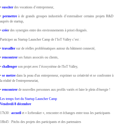
•
susciter
des vocations d’entrepreneur,
•
permettre
à de grands groupes industriels d’externaliser certains projets R&D
auprès de startup,
•
crée
r
des synergies entre des environnements à priori éloignés.
Participer au Startup Launcher Camp de l’IoT Valley c’est :
•
travailler
sur de réelles problématiques autour du bâtiment connecté,
•
rencontrer
ses futurs associés ou clients,
•
challenger
son projet avec l’écosystème de l'IoT Valley,
•
se mettre
dans la peau d'un entrepreneur, exprimer sa créativité et se confronter à
la réalité de l'entrepreneuriat,
•
rencontrer
de nouvelles personnes aux profils variés et faire le plein d'énergie !
Les temps fort du Startup Launcher Camp
Vendredi 8 décembre
17h30 :
accueil
et « Icebreaker », rencontre et échanges entre tous les participants
18h45 : Pitchs des projets des participants et des partenaires