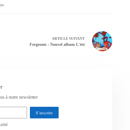
404
ARTICLE
SUIVANT
Fergessen : Nouvel album L'été
er
us à notre newsletter
S’inscrire
alité