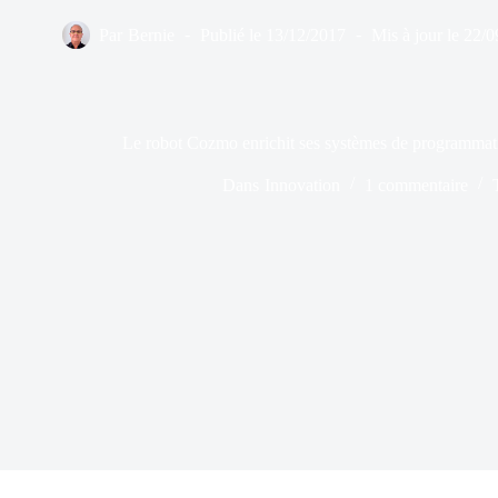
Par
Bernie
Publié le
13/12/2017
Mis à jour le
22/0
Le robot Cozmo enrichit ses systèmes de programmat
Dans
Innovation
1 commentaire