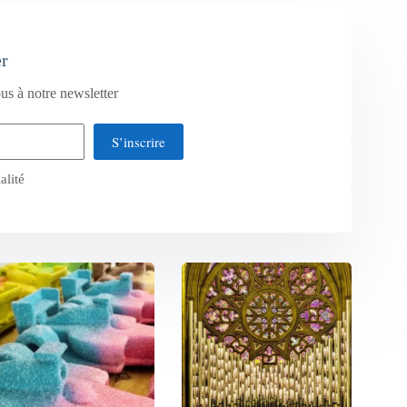
er
us à notre newsletter
S’inscrire
alité