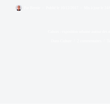
Par
Bernie
Publié le
10/12/2017
Mis à jour le
24/
Cahors : exposition urbaine autour des
Dans
Culture
2 commentaires
T