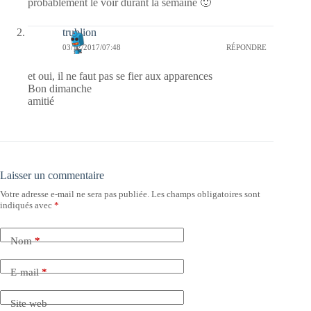
probablement le voir durant la semaine 🙂
trublion
03/12/2017/07:48
RÉPONDRE
et oui, il ne faut pas se fier aux apparences
Bon dimanche
amitié
Laisser un commentaire
Votre adresse e-mail ne sera pas publiée.
Les champs obligatoires sont
indiqués avec
*
Nom
*
E-mail
*
Site web