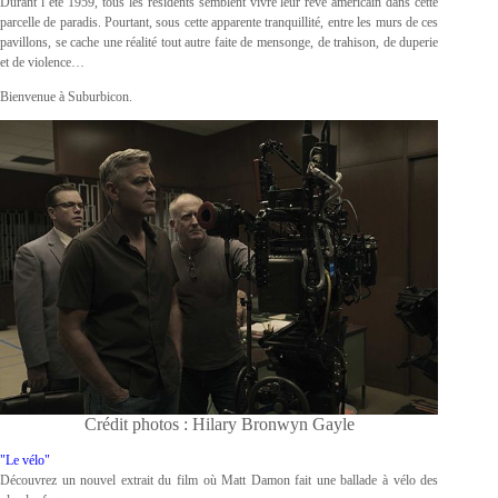
Durant l’été 1959, tous les résidents semblent vivre leur rêve américain dans cette
parcelle de paradis. Pourtant, sous cette apparente tranquillité, entre les murs de ces
pavillons, se cache une réalité tout autre faite de mensonge, de trahison, de duperie
et de violence…
Bienvenue à Suburbicon.
Crédit photos : Hilary Bronwyn Gayle
"Le vélo"
Découvrez un nouvel extrait du film où Matt Damon fait une ballade à vélo des