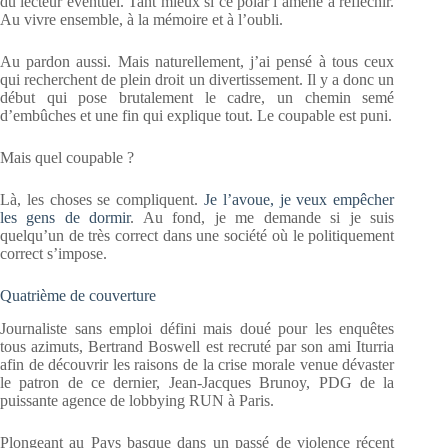
du lecteur éventuel. Tant mieux si ce polar l’amène à réfléchir.
Au vivre ensemble, à la mémoire et à l’oubli.
Au pardon aussi. Mais naturellement, j’ai pensé à tous ceux
qui recherchent de plein droit un divertissement. Il y a donc un
début qui pose brutalement le cadre, un chemin semé
d’embûches et une fin qui explique tout. Le coupable est puni.
Mais quel coupable ?
Là, les choses se compliquent.
Je l’avoue, je veux empêcher
les gens de dormir
. Au fond, je me demande si je suis
quelqu’un de très correct dans une société où le politiquement
correct s’impose.
Quatrième de couverture
Journaliste sans emploi défini mais doué pour les enquêtes
tous azimuts, Bertrand Boswell est recruté par son ami Iturria
afin de découvrir les raisons de la crise morale venue dévaster
le patron de ce dernier, Jean-Jacques Brunoy, PDG de la
puissante agence de lobbying RUN à Paris.
Plongeant au Pays basque dans un passé de violence récent