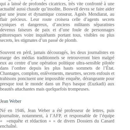
qui a laissé de profondes cicatrices, très vite confronté à une
actualité aussi chaude qu’insolite, Boswell devra se faire aider
par une jeune et dynamique consœur, Agnès Mendiarat, au
flair précieux. Leur route croisera celle d’agents secrets
cyniques et dangereux, d’anciens militants séparatistes
devenus faiseurs de paix et d’une foule de personnages
pittoresques voire inquiétants portant tous, visibles ou plus
secrets, les stigmates d’un passé de plomb.
Souvent en péril, jamais découragés, les deux journalistes en
marge des médias traditionnels se retrouveront bien malgré
eux au centre d’une opération politique ultra-sensible pilotée
dans l’ombre depuis les plus hauts sommets de l’État.
Chantages, complots, enlèvements, meurtres, secrets enfouis et
trahisons ponctuent une impossible enquête, dérangeante pour
presque tout le monde dans un Pays basque (Euzkadi) aux
beautés attachantes mais quelquefois trompeuses.
Jean Weber
Né en 1946, Jean Weber a été professeur de lettres, puis
journaliste, notamment, à l’AFP, et responsable de l’équipe
« »enquête et rédaction » » de divers Dossiers du Canard
enchaîné.