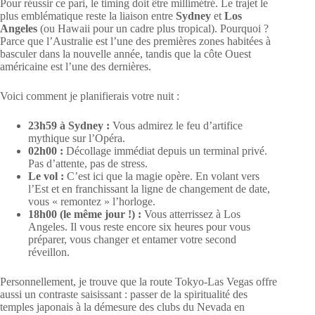
Pour réussir ce pari, le timing doit être millimétré. Le trajet le
plus emblématique reste la liaison entre
Sydney
et
Los
Angeles
(ou Hawaii pour un cadre plus tropical). Pourquoi ?
Parce que l’Australie est l’une des premières zones habitées à
basculer dans la nouvelle année, tandis que la côte Ouest
américaine est l’une des dernières.
Voici comment je planifierais votre nuit :
23h59 à Sydney :
Vous admirez le feu d’artifice
mythique sur l’Opéra.
02h00 :
Décollage immédiat depuis un terminal privé.
Pas d’attente, pas de stress.
Le vol :
C’est ici que la magie opère. En volant vers
l’Est et en franchissant la ligne de changement de date,
vous « remontez » l’horloge.
18h00 (le même jour !) :
Vous atterrissez à Los
Angeles. Il vous reste encore six heures pour vous
préparer, vous changer et entamer votre second
réveillon.
Personnellement, je trouve que la route Tokyo-Las Vegas offre
aussi un contraste saisissant : passer de la spiritualité des
temples japonais à la démesure des clubs du Nevada en