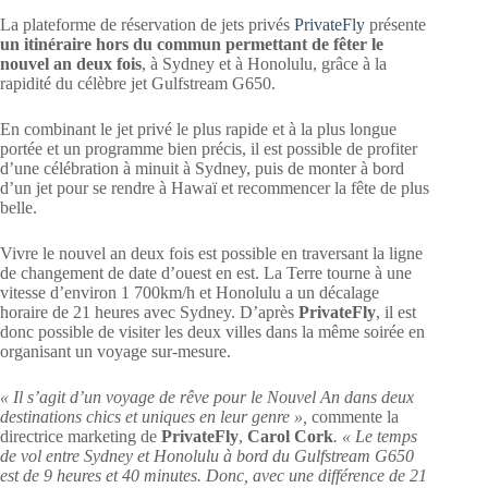
La plateforme de réservation de jets privés
PrivateFly
présente
un itinéraire hors du commun
permettant de fêter le
nouvel an deux fois
, à Sydney et à Honolulu, grâce à la
rapidité du célèbre jet Gulfstream G650.
En combinant le jet privé le plus rapide et à la plus longue
portée et un programme bien précis, il est possible de profiter
d’une célébration à minuit à Sydney, puis de monter à bord
d’un jet pour se rendre à Hawaï et recommencer la fête de plus
belle.
Vivre le nouvel an deux fois est possible en traversant la ligne
de changement de date d’ouest en est. La Terre tourne à une
vitesse d’environ 1 700km/h et Honolulu a un décalage
horaire de 21 heures avec Sydney. D’après
PrivateFly
, il est
donc possible de visiter les deux villes dans la même soirée en
organisant un voyage sur-mesure.
«
Il s’agit d’un voyage de rêve pour le Nouvel An
dans deux
destinations chics et uniques en leur genre
»,
commente la
directrice marketing de
PrivateFly
,
Carol Cork
. «
Le temps
de vol entre Sydney et Honolulu à bord du Gulfstream G650
est de 9 heures et 40 minutes. Donc, avec une différence de 21