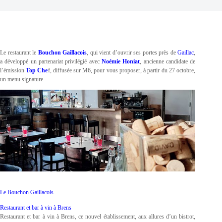
Le restaurant le
Bouchon Gaillacois
, qui vient d’ouvrir ses portes près de
Gaillac
,
a développé un partenariat privilégié avec
Noémie Honiat
, ancienne candidate de
l’émission
Top Che
f, diffusée sur M6, pour vous proposer, à partir du 27 octobre,
un menu signature.
Le Bouchon Gaillacois
Restaurant et bar à vin à Brens
Restaurant et bar à vin à Brens, ce nouvel établissement, aux allures d’un bistrot,