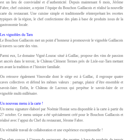
est un lieu de convivialité et d’authenticité. Depuis maintenant 6 mois, Jérôme
Fabre, chef cuisinier, a rejoint l’équipe du Bouchon Gaillacois et réalisé la nouvelle
carte du restaurant. Une cuisine simple et traditionnelle réinterprétant les recettes
typiques de la région, le chef confectionne des plats à base de produits issus de la
gastronomie locale.
Les vignobles du Tarn
Le Bouchon Gaillacois met un point d’honneur à promouvoir le vignoble Gaillacois
à travers sa carte des vins.
Parmi eux, Le domaine Vigné-Lourac situé à Gaillac, propose des vins de passion
et ancrés dans le terroir, le Château Clément Termes près de Lisle-sur-Tarn mettant
en avant la tradition et l’histoire familiale.
On retrouve également Vinovalie dont le siège est à Gaillac, il regroupe quatre
caves collectives et défend les mêmes valeurs : partage, plaisir d’être ensemble et
savoir-faire. Enfin, le Château de Lacroux qui perpétue le savoir-faire de ce
vignoble multi-millénaire.
Un nouveau menu à la carte !
Un menu signature élaboré par Noémie Honiat sera disponible à la carte à partir du
27 octobre. Ce menu unique a été spécialement créé pour le Bouchon Gaillacois et
réalisé avec l’appui du Chef du restaurant, Jérome Fabre.
Un véritable travail de collaboration et une expérience exceptionnelle !
Des plats conçus à l’image du restaurant, des recettes à base de produits du terroir