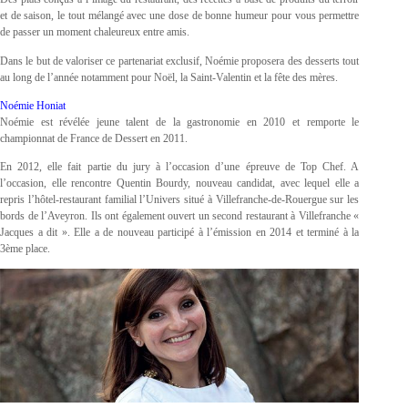
et de saison, le tout mélangé avec une dose de bonne humeur pour vous permettre
de passer un moment chaleureux entre amis.
Dans le but de valoriser ce partenariat exclusif, Noémie proposera des desserts tout
au long de l’année notamment pour Noël, la Saint-Valentin et la fête des mères.
Noémie Honiat
Noémie est révélée jeune talent de la gastronomie en 2010 et remporte le
championnat de France de Dessert en 2011.
En 2012, elle fait partie du jury à l’occasion d’une épreuve de Top Chef. A
l’occasion, elle rencontre Quentin Bourdy, nouveau candidat, avec lequel elle a
repris l’hôtel-restaurant familial l’Univers situé à Villefranche-de-Rouergue sur les
bords de l’Aveyron. Ils ont également ouvert un second restaurant à Villefranche «
Jacques a dit ». Elle a de nouveau participé à l’émission en 2014 et terminé à la
3ème place.