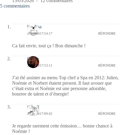
15/05/2026
12 commentaires
5 commentaires
Koalisa
22/10/2017/14:17
RÉPONDRE
Ca fait envie, tout ça ! Bon dimanche !
Carrie
22/10/2017/13:11
RÉPONDRE
J’ai été assister au menu Top chef a Spa en 2012: Julien,
Noémie et Norbert étaient present. Il faut avouer que
c’était extra et Noémie est une personne adorable,
bourree de talent et d’énergie!
jill bill
22/10/2017/09:02
RÉPONDRE
Je regarde rarement cette émission… bonne chance à
Noémie !