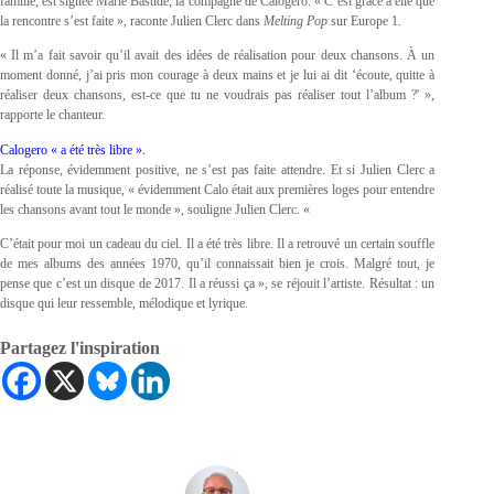
famille, est signée Marie Bastide, la compagne de Calogero. « C’est grâce à elle que
la rencontre s’est faite », raconte Julien Clerc dans
Melting Pop
sur Europe 1.
« Il m’a fait savoir qu’il avait des idées de réalisation pour deux chansons. À un
moment donné, j’ai pris mon courage à deux mains et je lui ai dit ‘écoute, quitte à
réaliser deux chansons, est-ce que tu ne voudrais pas réaliser tout l’album ?' »,
rapporte le chanteur.
Calogero « a été très libre ».
La réponse, évidemment positive, ne s’est pas faite attendre. Et si Julien Clerc a
réalisé toute la musique, « évidemment Calo était aux premières loges pour entendre
les chansons avant tout le monde », souligne Julien Clerc. «
C’était pour moi un cadeau du ciel. Il a été très libre. Il a retrouvé un certain souffle
de mes albums des années 1970, qu’il connaissait bien je crois. Malgré tout, je
pense que c’est un disque de 2017. Il a réussi ça », se réjouit l’artiste. Résultat : un
disque qui leur ressemble, mélodique et lyrique.
Partagez l'inspiration