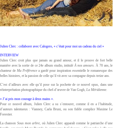
Julien Clerc : collaborer avec Calogero, « c’était pour moi un cadeau du ciel »
INTERVIEW
Julien Clerc croit plus que jamais au grand amour, et il le prouve de fort belle
manière avec la sortie de ce 24e album studio, intitulé
À nos amours
. À 70 ans, le
chanteur de
Ma Préférence
a gardé pour inspiration essentielle le romanesque des
belles histoires, et la passion de celle qu’il vit avec sa compagne depuis treize ans.
C’est d’ailleurs avec elle qu’il pose sur la pochette de ce nouvel opus, dans une
réinterprétation photographique du chef-d’œuvre de Van Gogh,
La Méridienne
.
« J’ai pris mon courage à deux mains ».
Pour ce nouvel album, Julien Clerc a su s’entourer, comme il en a l’habitude,
d’auteurs talentueux : Vianney, Carla Bruni, ou son fidèle complice Maxime Le
Forestier.
La chanson
Sous mon arbre
, où Julien Clerc apparaît comme le patriarche d’une