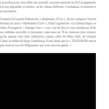
s’accordent pour vous offrir une nouvelle rencontre musicale au fil d’arrangements
à la fois dépouillés et sincères, où les climats différents s’enchainent, se heurtent et
se rencontrent.
Composé de Laurent Kebous des « Hurlements d’Léo », de son comparse Vincent
Serrano, lui aussi « Hurlements d’Léo », Chloé Legrand de « La Cafetera Roja » et
Julien Perrugini de « Damage Case », vous veut du bien et vous emmène au fil de
ses mélodies nouvelles et inconnues, mais aussi au fil de chansons plus connues
qu’ils sauront vous faire redécouvrir comme celles de Mano Solo, de Léonard
Cohen ou même de Serge Gainsbourg. Et nul doute que ce « TÉLÉGRAM sera la
plus beau de tous les télégrammes que vous recevrez jamais. »