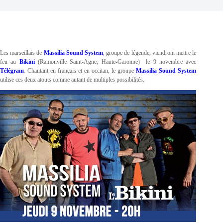
Les marseillais de
Massilia Sound System
, groupe de légende, viendront mettre le
feu au
Bikini
(Ramonville Saint-Agne, Haute-Garonne) le 9 novembre avec
Télégram
. Chantant en français et en occitan, le groupe
Massilia Sound System
utilise ces deux atouts comme autant de multiples possibilités.