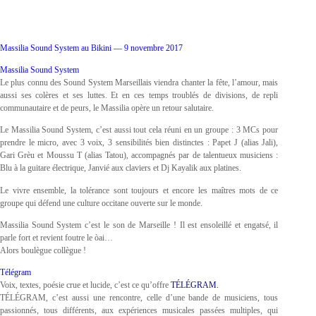
Massilia Sound System au Bikini — 9 novembre 2017
Massilia Sound System
Le plus connu des Sound System Marseillais viendra chanter la fête, l’amour, mais
aussi ses colères et ses luttes. Et en ces temps troublés de divisions, de repli
communautaire et de peurs, le Massilia opère un retour salutaire.
Le Massilia Sound System, c’est aussi tout cela réuni en un groupe : 3 MCs pour
prendre le micro, avec 3 voix, 3 sensibilités bien distinctes : Papet J (alias Jali),
Gari Grèu et Moussu T (alias Tatou), accompagnés par de talentueux musiciens :
Blu à la guitare électrique, Janvié aux claviers et Dj Kayalik aux platines.
Le vivre ensemble, la tolérance sont toujours et encore les maîtres mots de ce
groupe qui défend une culture occitane ouverte sur le monde.
Massilia Sound System c’est le son de Marseille ! Il est ensoleillé et engatsé, il
parle fort et revient foutre le òai…
Alors boulègue collègue !
Télégram
Voix, textes, poésie crue et lucide, c’est ce qu’offre
TÉLÉGRAM.
TÉLÉGRAM, c’est aussi une rencontre, celle d’une bande de musiciens, tous
passionnés, tous différents, aux expériences musicales passées multiples, qui