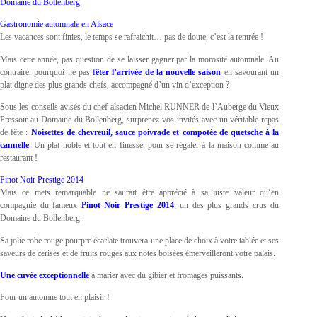
Domaine du Bollenberg
Gastronomie automnale en Alsace
Les vacances sont finies, le temps se rafraichit… pas de doute, c’est la rentrée !
Mais cette année, pas question de se laisser gagner par la morosité automnale. Au
contraire, pourquoi ne pas
f
êter l’arrivée de la nouvelle saison
en savourant un
plat digne des plus grands chefs, accompagné d’un vin d’exception ?
Sous les conseils avisés du chef alsacien Michel RUNNER de l’Auberge du Vieux
Pressoir au Domaine du Bollenberg, surprenez vos invités avec un véritable repas
de fête :
Noisettes de chevreuil, sauce poivrade et compotée de quetsche à la
cannelle
. Un plat noble et tout en finesse, pour se régaler à la maison comme au
restaurant !
Pinot Noir Prestige 2014
Mais ce mets remarquable ne saurait être apprécié à sa juste valeur qu’en
compagnie du fameux
Pinot Noir Prestige 2014
, un des plus grands crus du
Domaine du Bollenberg.
Sa jolie robe rouge pourpre écarlate trouvera une place de choix à votre tablée et ses
saveurs de cerises et de fruits rouges aux notes boisées émerveilleront votre palais.
Une cuvée exceptionnelle
à marier avec du gibier et fromages puissants.
Pour un automne tout en plaisir !