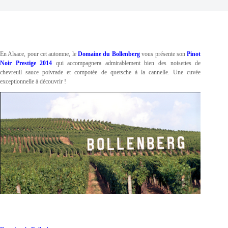
En Alsace, pour cet automne, le
Domaine du Bollenberg
vous présente son
Pinot
Noir Prestige 2014
qui accompagnera admirablement bien des noisettes de
chevreuil sauce poivrade et compotée de quetsche à la cannelle. Une cuvée
exceptionnelle à découvrir !