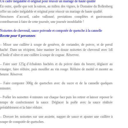
Un cadre inégalable et original pour réussir un mariage de haute qualité
En outre, quelle que soit la saison, au milieu des vignes, le Domaine du Bollenberg
offre un cadre inégalable et original pour réussir un mariage de haute qualité.
Structures d’accueil, cadre vallonné, prestations complètes et gastronomie
contribueront à faire de cette journée, une journée inoubliable !
Noisettes de chevreuil, sauce poivrade et compotée de quetsche à la cannelle
Recette pour 6 personnes
– Mixer une cuillère à soupe de genièvre, de coriandre, de poivre, et de persil
haché. Dans un récipient, faire mariner les douze noisettes de chevreuil avec 1dl
d’huile d’olive et une cuillère à soupe de cognac. Réservez.
– Faire suer 125g d’échalotes hachées et du poivre dans du beurre, déglacer au
vinaigre, faire réduire, puis mouiller au vin rouge. Réduire de moitié et monter au
beurre. Réserver.
– Faire compoter 300g de quetsches avec du sucre et de la cannelle quelques
minutes.
– Poêler les noisettes 4 minutes sur chaque face puis les retirer et laisser reposer le
temps de confectionner la sauce. Déglacer la poêle avec la sauce réalisée
préalablement et la faire réduire.
– Dresser les noisettes sur une assiette, napper de sauce et ajouter une cuillère à
soupe de compotée de quetsches.