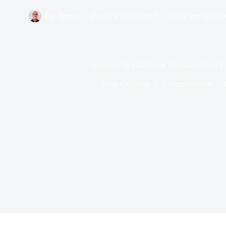
Par
Bernie
Publié le
07/09/2017
Mis à jour le
05/0
Journées du patrimoine étonnantes dans 
Dans
Occitanie
2 commentaires