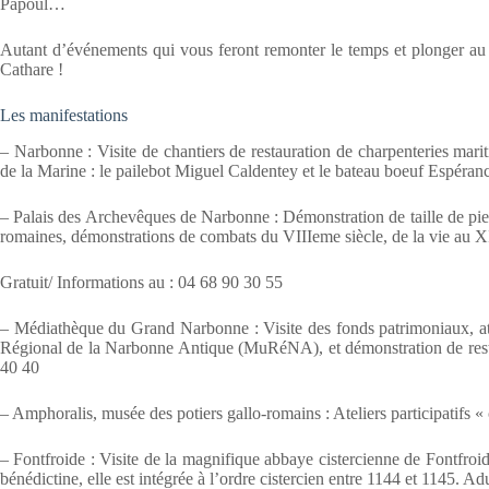
Papoul…
Autant d’événements qui vous feront remonter le temps et plonger au
Cathare !
Les manifestations
– Narbonne : Visite de chantiers de restauration de charpenteries ma
de la Marine : le pailebot Miguel Caldentey et le bateau boeuf Espéranc
– Palais des Archevêques de Narbonne : Démonstration de taille de pierre
romaines, démonstrations de combats du VIIIeme siècle, de la vie au 
Gratuit/ Informations au : 04 68 90 30 55
– Médiathèque du Grand Narbonne : Visite des fonds patrimoniaux, atel
Régional de la Narbonne Antique (MuRéNA), et démonstration de restau
40 40
– Amphoralis, musée des potiers gallo-romains : Ateliers participatifs 
– Fontfroide : Visite de la magnifique abbaye cistercienne de Fontfro
bénédictine, elle est intégrée à l’ordre cistercien entre 1144 et 1145. A