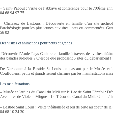
– Saint- Papoul : Visite de l’abbaye et conférence pour le 700ème anniv
04 68 94 97 75
– Châteaux de Lastours : Découverte en famille d’un site archéolo
l’archéologie pour les plus jeunes et visites libres ou commentées. Grat
56 02
Des visites et animations pour petits et grands !
Découvrir l’Aude Pays Cathare en famille à travers des visites théâtra
des balades ludiques ? C’est ce que proposent 5 sites du département !
De Narbonne à la Bastide St Louis, en passant par le Musée et l
Couffoulens, petits et grands seront charmés par les manifestations m
Les manifestations
– Musée et Jardins du Canal du Midi sur le Lac de Saint Férréol : Dé
Aventures de Violette Mirgue – Le Trésor du Canal du Midi. Gratuit/ I
– Bastide Saint Louis : Visite théâtralisée et jeu de piste au coeur de la
04 68 10 24 30