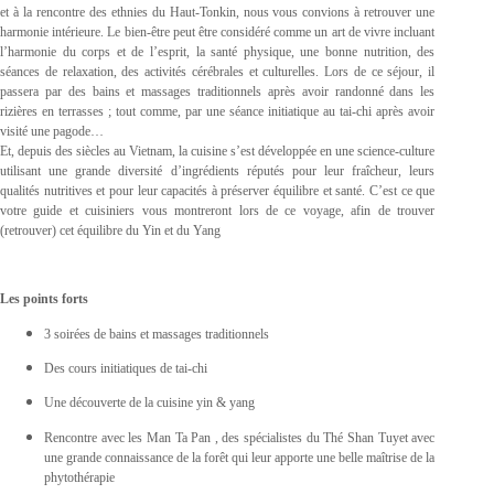
et à la rencontre des ethnies du Haut-Tonkin, nous vous convions à retrouver une
harmonie intérieure. Le bien-être peut être considéré comme un art de vivre incluant
l’harmonie du corps et de l’esprit, la santé physique, une bonne nutrition, des
séances de relaxation, des activités cérébrales et culturelles. Lors de ce séjour, il
passera par des bains et massages traditionnels après avoir randonné dans les
rizières en terrasses ; tout comme, par une séance initiatique au tai-chi après avoir
visité une pagode…
Et, depuis des siècles au Vietnam, la cuisine s’est développée en une science-culture
utilisant une grande diversité d’ingrédients réputés pour leur fraîcheur, leurs
qualités nutritives et pour leur capacités à préserver équilibre et santé. C’est ce que
votre guide et cuisiniers vous montreront lors de ce voyage, afin de trouver
(retrouver) cet équilibre du Yin et du Yang
Les points forts
3 soirées de bains et massages traditionnels
Des cours initiatiques de tai-chi
Une découverte de la cuisine yin & yang
Rencontre avec les Man Ta Pan , des spécialistes du Thé Shan Tuyet avec
une grande connaissance de la forêt qui leur apporte une belle maîtrise de la
phytothérapie