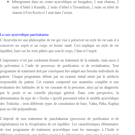
hébergement dans un centre ayurvédique en bungalow, 1 nuit ebateau, 2
nuits d’hôtel à Kumilly, 2 nuits d’hôtel à Trivandrum, 2 nuits en hôtel de
charme à Fort Kochi et 1 nuit dans l’avion.
La cure ayurvedique panchakarma
L’Ayurvéda est une philosophie de vie qui vise à préserver un style de vie sain et à
conserver un esprit et un corps en bonne santé. Ceci implique un style de vie
équilibré, basé sur les trois piliers que sont le corps, l’âme et l’esprit.
L’importance n’est pas seulement donnée au traitement de la maladie, mais aussi à
la prévention à l’aide de processus de purification et de revitalisation. Tout
programme de traitement doit par conséquent être adapté aux besoins individuels du
patient. Chaque programme débute par un examen initial mené par le médecin
responsable du patient. Cet examen comprend une anamnèse complète et une
évaluation des habitudes de la vie courante de la personne, ainsi qu’un diagnostic
par le pouls et un contrôle physique général. Dans cette perspective, la
détermination du type de « Dosha » (profil personnel selon le modèle ayurvédique
des Tridosha – trois différents types de constitution de base, Vatha, Pitha, Kapha)
joue un rôle prépondérant.
L’objectif de tout traitement de panchakarma (processus de purification et de
régénération) est la récupération de cet équilibre. Les caractéristiques élémentaires
de tout programme de traitement ayurvédique sont les massages à l’huile et
différents traitements aux herbes visant à la détoxication, ainsi que le yoga et la