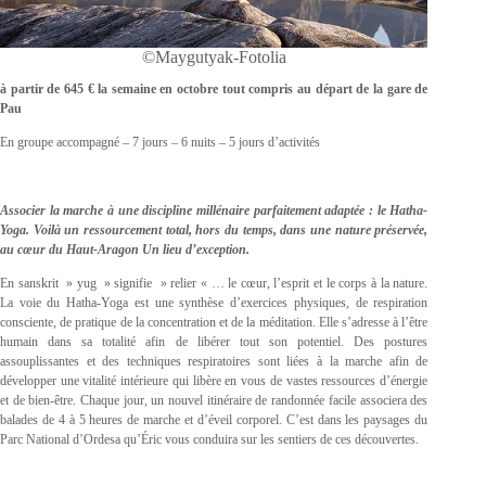
©Maygutyak-Fotolia
à partir de 645 € la semaine en octobre tout compris au départ de la gare de
Pau
En groupe accompagné – 7 jours – 6 nuits – 5 jours d’activités
Associer la marche à une discipline millénaire parfaitement adaptée : le Hatha-
Yoga. Voilà
un ressourcement total, hors du temps, dans une nature préservée,
au cœur du Haut-Aragon Un lieu d’exception.
En sanskrit » yug » signifie » relier « … le cœur, l’esprit et le corps à la nature.
La voie du Hatha-Yoga est une synthèse d’exercices physiques, de respiration
consciente, de pratique de la concentration et de la méditation. Elle s’adresse à l’être
humain dans sa totalité afin de libérer tout son potentiel. Des postures
assouplissantes et des techniques respiratoires sont liées à la marche afin de
développer une vitalité intérieure qui libère en vous de vastes ressources d’énergie
et de bien-être. Chaque jour, un nouvel itinéraire de randonnée facile associera des
balades de 4 à 5 heures de marche et d’éveil corporel. C’est dans les paysages du
Parc National d’Ordesa qu’Éric vous conduira sur les sentiers de ces découvertes.