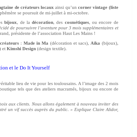
s
ngtaine de créateurs locaux
ainsi qu’un
corner vintage (liste
éphémère se poursuit de mi-juillet à mi-octobre.
es
bijoux
, de la
décoration
, des
cosmétiques
, ou encore de
écidé de poursuivre l’aventure pour 3 mois supplémentaires et
nd, présidente de l’association Haut Les Mains !
 créateurs
:
Made in Ma
(décoration et sacs),
Aïka
(bijoux),
) et
Kimshi Design
(design textile).
ion et le Do It Yourself
éritable lieu de vie pour les toulousains. A l’image des 2 mois
boutique tels que des ateliers macramés, bijoux ou encore de
hoix aux clients. Nous allons également à nouveau inviter des
ré un vif succès auprès du public. » Explique Claire Alidor,