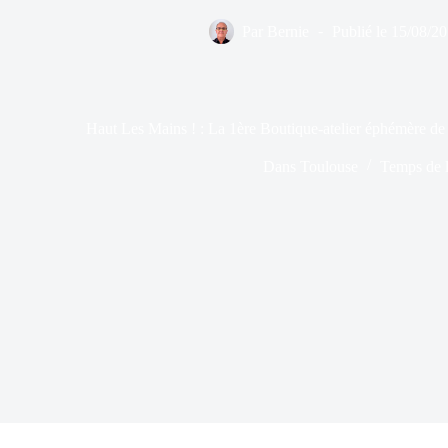
Par
Bernie
Publié le
15/08/2
Haut Les Mains ! : La 1ère Boutique-atelier éphémère de 
Dans
Toulouse
Temps de l