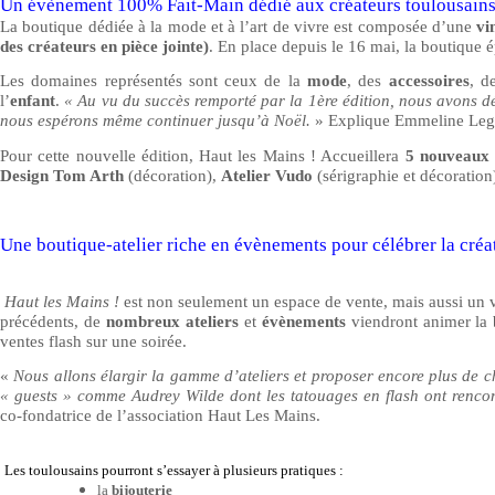
Un évènement 100% Fait-Main dédié aux créateurs toulousain
La boutique dédiée à la mode et à l’art de vivre est composée d’une
vi
des créateurs en pièce jointe)
. En place depuis le 16 mai, la boutique 
Les domaines représentés sont ceux de la
mode
, des
accessoires
, d
l’
enfant
.
« Au vu du succès remporté par la 1ère édition, nous avons d
nous espérons même continuer jusqu’à Noël.
» Explique Emmeline Legra
Pour cette nouvelle édition, Haut les Mains ! Accueillera
5 nouveaux
Design Tom Arth
(décoration),
Atelier Vudo
(sérigraphie et décoration
Une boutique-atelier riche en évènements pour célébrer la créat
Haut les Mains !
est non seulement un espace de vente, mais aussi un v
précédents, de
nombreux ateliers
et
évènements
viendront animer la 
ventes flash sur une soirée.
«
Nous allons élargir la gamme d’ateliers et proposer encore plus de c
« guests » comme Audrey Wilde dont les tatouages en flash ont rencont
co-fondatrice de l’association Haut Les Mains.
Les toulousains pourront s’essayer à plusieurs pratiques :
la
bijouterie