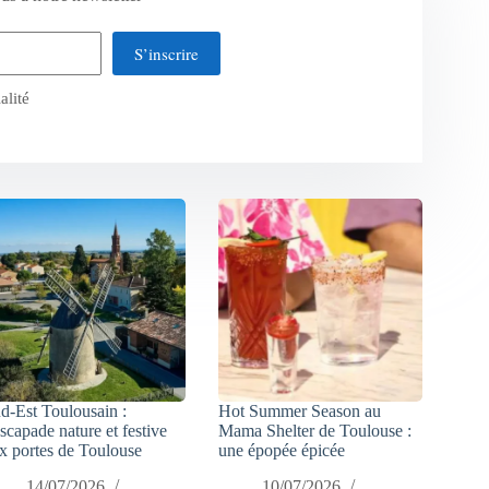
S’inscrire
alité
d-Est Toulousain :
Hot Summer Season au
escapade nature et festive
Mama Shelter de Toulouse :
x portes de Toulouse
une épopée épicée
14/07/2026
10/07/2026