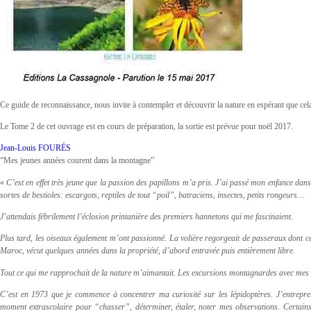
Ce guide de reconnaissance, nous invite à contempler et découvrir la nature en espérant que cela
Le Tome 2 de cet ouvrage est en cours de préparation, la sortie est prévue pour noël 2017.
Jean-Louis FOURÉS
“Mes jeunes années courent dans la montagne”
«
C’est en effet très jeune que la passion des papillons m’a pris. J’ai passé mon enfance dans 
sortes de bestioles: escargots, reptiles de tout “poil”, batraciens, insectes, petits rongeurs…
J’attendais fébrilement l’éclosion printanière des premiers hannetons qui me fascinaient.
Plus tard, les oiseaux également m’ont passionné. La volière regorgeait de passeraux dont c
Maroc, vécut quelques années dans la propriété, d’abord entravée puis entièrement libre.
Tout ce qui me rapprochait de la nature m’aimantait. Les excursions montagnardes avec mes frè
C’est en 1973 que je commence à concentrer ma curiosité sur les lépidoptères. J’entrep
moment extrascolaire pour “chasser”, déterminer, étaler, noter mes observations. Certains s