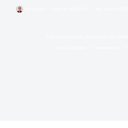
Par
Bernie
Publié le
28/08/2017
Mis à jour le
25/0
Exposition Papillons des Pyrénées des éd
Dans
Exposition
1 commentaire
T