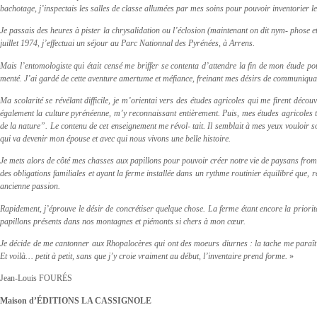
bachotage, j’inspectais les salles de classe allumées par mes soins pour pouvoir inventorier l
Je passais des heures à pister la chrysalidation ou l’éclosion (maintenant on dit nym- phose et
juillet 1974, j’effectuai un séjour au Parc Nationnal des Pyrénées, à Arrens.
Mais l’entomologiste qui était censé me briffer se contenta d’attendre la fin de mon étude p
menté. J’ai gardé de cette aventure amertume et méfiance, freinant mes désirs de communiqu
Ma scolarité se révélant difficile, je m’orientai vers des études agricoles qui me firent déc
également la culture pyrénéenne, m’y reconnaissant entièrement. Puis, mes études agricoles
de la nature”. Le contenu de cet enseignement me révol- tait. Il semblait à mes yeux vouloir s
qui va devenir mon épouse et avec qui nous vivons une belle histoire.
Je mets alors de côté mes chasses aux papillons pour pouvoir créer notre vie de paysans fromage
des obligations familiales et ayant la ferme installée dans un rythme routinier équilibré qu
ancienne passion.
Rapidement, j’éprouve le désir de concrétiser quelque chose. La ferme étant encore la priorit
papillons présents dans nos montagnes et piémonts si chers à mon cœur.
Je décide de me cantonner aux Rhopalocères qui ont des moeurs diurnes : la tache me paraît 
Et voilà… petit à petit, sans que j’y croie vraiment au début, l’inventaire prend forme.
»
Jean-Louis FOURÉS
Maison d’ÉDITIONS LA CASSIGNOLE