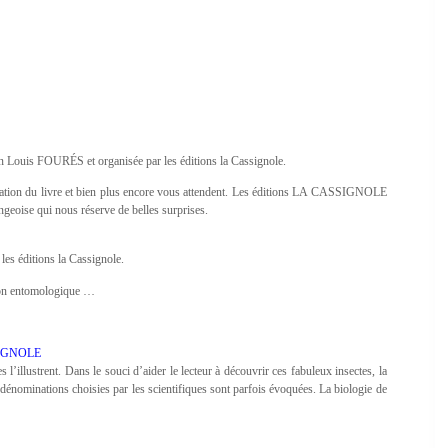
Jean Louis FOURÉS et organisée par les éditions la Cassignole.
entation du livre et bien plus encore vous attendent. Les éditions LA CASSIGNOLE
geoise qui nous réserve de belles surprises.
les éditions la Cassignole.
tion entomologique …
SSIGNOLE
l’illustrent. Dans le souci d’aider le lecteur à découvrir ces fabuleux insectes, la
dénominations choisies par les scientifiques sont parfois évoquées. La biologie de