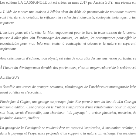
Les éditions LA CASSIGNOLE ont été créées en mars 2017 par Aurélia GUY, une récente et no
« L’idée de monter une maison d’édition vient du désir de promouvoir de nouveaux auteurs
sont l’écriture, la création, la réflexion, la recherche (naturaliste, écologiste, botanique, a
et porteur.
L’histoire pourrait s’arrêter là. Mon engouement pour le livre, la transmission de la connai
pousse à aller plus loin. Encourager des auteurs, les suivre, les accompagner pour offrir le
incontestable pour moi. Informer, inviter à contempler et découvrir la nature en espéran
aspirations.
Avec cette maison d’édition, mon objectif est celui de nous attarder sur une vision particulière 
À l’heure du développement durable des patrimoines, c’est un moyen culturel de le redécouvrir
Aurélia GUY
«
Sensible aux traces de granges restantes, témoignages de l’architecture montagnarde laiss
avant qu’elles ne s’écroulent.
Placée face à Cagire, une grange est presque finie. Elle porte le nom du lieu-dit «La Cassign
maison d’édition. Cette grange est le fruit de l’inspiration d’une réhabilitation pour un espa
son bout, serait d’accueillir, tout chercheur “du paysage” : artiste plasticien, musicien, é
jardinier, danseur, étudiant…
La grange de la Cassignole se voudrait être un espace d’inspiration, d’incubation créative,
dans le paysage et l’expérience profonde d’un rapport à la nature. En échange, l’association