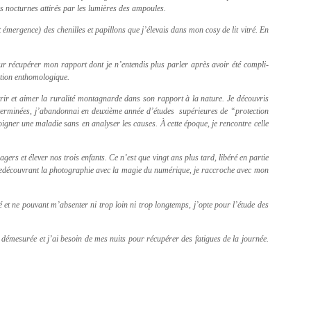
es nocturnes attirés par les lumières des ampoules.
 émergence) des chenilles et papillons que j’élevais dans mon cosy de lit vitré. En
our récupérer mon rapport dont je n’entendis plus parler après avoir été compli-
ation enthomologique.
ouvrir et aimer la ruralité montagnarde dans son rapport à la nature. Je découvris
 terminées, j’abandonnai en deuxième année d’études supérieures de “protection
oigner une maladie sans en analyser les causes. À cette époque, je rencontre celle
rs et élever nos trois enfants. Ce n’est que vingt ans plus tard, libéré en partie
e, redécouvrant la photographie avec la magie du numérique, je raccroche avec mon
é et ne pouvant m’absenter ni trop loin ni trop longtemps, j’opte pour l’étude des
démesurée et j’ai besoin de mes nuits pour récupérer des fatigues de la journée.