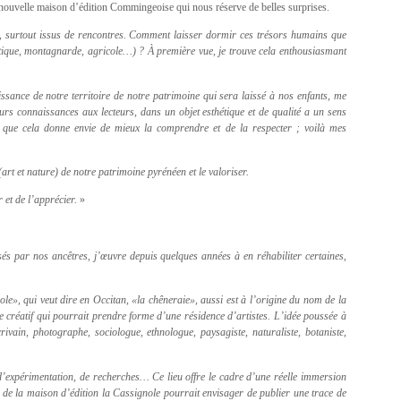
uvelle maison d’édition Commingeoise qui nous réserve de belles surprises.
, surtout issus de rencontres. Comment laisser dormir ces trésors humains que
rtistique, montagnarde, agricole…) ? À première vue, je trouve cela enthousiasmant
ssance de notre territoire de notre patrimoine qui sera laissé à nos enfants, me
urs connaissances aux lecteurs, dans un objet esthétique et de qualité a un sens
t que cela donne envie de mieux la comprendre et de la respecter ; voilà mes
(art et nature) de notre patrimoine pyrénéen et le valoriser.
 et de l’apprécier.
»
és par nos ancêtres, j’œuvre depuis quelques années à en réhabiliter certaines,
ole», qui veut dire en Occitan, «la chêneraie», aussi est à l’origine du nom de la
ce créatif qui pourrait prendre forme d’une résidence d’artistes. L’idée poussée à
crivain, photographe, sociologue, ethnologue, paysagiste, naturaliste, botaniste,
 d’expérimentation, de recherches… Ce lieu offre le cadre d’une réelle immersion
 de la maison d’édition la Cassignole pourrait envisager de publier une trace de