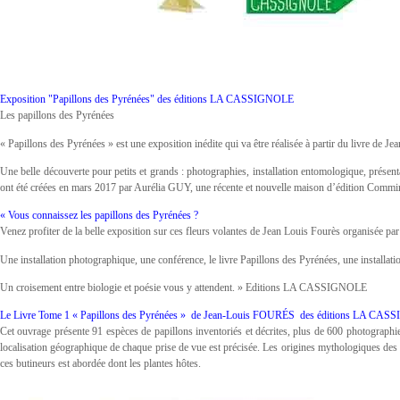
Exposition "Papillons des Pyrénées" des éditions LA CASSIGNOLE
Les papillons des Pyrénées
« Papillons des Pyrénées » est une exposition inédite qui va être réalisée à partir du livre de 
Une belle découverte pour petits et grands : photographies, installation entomologique, prés
ont été créées en mars 2017 par Aurélia GUY, une récente et nouvelle maison d’édition Commin
« Vous connaissez les papillons des Pyrénées ?
Venez profiter de la belle exposition sur ces fleurs volantes de Jean Louis Fourès organisée par 
Une installation photographique, une conférence, le livre Papillons des Pyrénées, une installa
Un croisement entre biologie et poésie vous y attendent. » Editions LA CASSIGNOLE
Le Livre Tome 1 « Papillons des Pyrénées » de Jean-Louis FOURÉS des éditions LA CA
Cet ouvrage présente 91 espèces de papillons inventoriés et décrites, plus de 600 photographies 
localisation géographique de chaque prise de vue est précisée. Les origines mythologiques des 
ces butineurs est abordée dont les plantes hôtes.